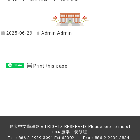
2025-06-29
Admin Admin
Print this page
Share
政大中文學報© All RIGHTS RESERVED, Please see Terms of
use 題字：黃明理
Tel：886-2-2939-3091 Ext.62302 Fax：886-2-2939-3834.