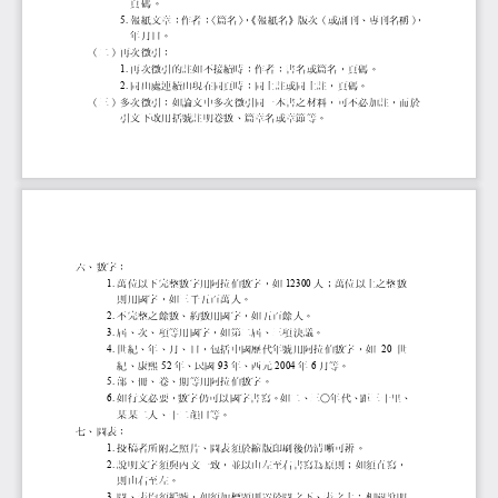
頁碼。
報紙文章：作者：
〈篇名〉
，
《報紙名》版次（或副刊、專
，
5.
年月日。
（二）
再次徵引：
再次徵引的註如不接續時：作者：書名或篇
1.
同出處連續出現在同頁時：同上註或同上註
2.
（三）
多次徵引：如論文中多次徵引同一本書之材料
引文下改用括號註明卷數、篇章名或章節等。
六、數字：
萬位以下完整數字用阿拉伯數字，如
人；萬位以上之整數
1.
12300
則用國字，如三千五百萬人。
不完整之餘數、約數用國字，如五百餘人。
2.
屆、次、項等用國字，如第二屆、三項決議。
3.
世紀、年、月、日，包括中國歷代年號用阿拉
世
4.
20
紀、康熙
年、民國
年、西元
年
月等。
52
93
2004
6
部、冊、卷、期等用阿拉伯數字。
5.
如行文必要，數字仍可以國字書寫。如二、三
6.
某某二人、十二韻目等。
七、圖表：
投稿者所附之照片、圖表須於縮版印刷後仍清
1.
說明文字須與內文一致，並以由左至右書寫為
2.
則由右至左。
圖、表均須編號，如須加標題則置於圖之下、
3.