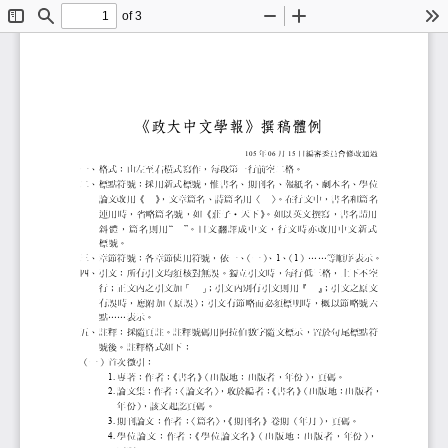
of 3
Toggle
Find
Zoom
Zoom
To
Sidebar
Out
In
《政大中文學報》撰稿
年
月
日編審委員會修改通過
105
06
15
一、
格式：由左至右橫式寫作，每段第一行前空二
二、
標點符號：採用新式標號，惟書名、期刊名、
論文改用《
》
，文章篇名、詩篇名用〈
〉
。在行文中，書名和篇
連用時，省略篇名號，如《莊子•天下》
。如以英文撰寫，書名
斜 體 ， 篇 名 則 用
。 日 文 翻 譯 成 中 文 ， 行 文 時 亦 改 用
“
”
標 號 。
三、
章節符號：各章節使用符號，依一、
（一）
、
、
（
）......等順序表示。
1
1
四、
引文：所有引文均須核對無誤。獨立引文時，
行；正文內之引文加「
」
；引文內別有引文則用『
』
；引文之原文
有誤時，應附加（原誤）
；引文有節略而必須標明時，概
點......表示。
五、
註釋：採隨頁註。註釋號碼用阿拉伯數字隨文
號後。註釋格式如下：
（一）首次徵引：
專著：作者：
《書名》
（出版地：出版者，年份）
，頁碼。
1.
論文集：作者：
〈論文名〉
，收於編者：
《書名》
（出版地：出版者
2.
年份）
，該文起訖頁碼。
期刊論文：作者：
〈篇名〉
，
《期刊名》卷期（年月）
，頁碼。
3.
學 位 論 文 ： 作 者 ：
《 學 位 論 文 名 》
（ 出 版 地 ： 出 版 者 ， 年 份
，
4.