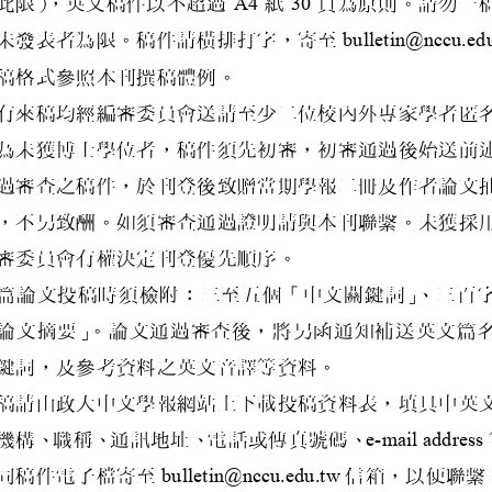
在此限）
，英文稿件以不超過
紙
頁為原則
A4
30
以未發表者為限。稿件請橫
bulletin@n
撰稿格式參照本刊撰稿體例
、
所有來稿均經編審委員會送
者為未獲博士學位者，稿件
、
通過審查之稿件，於刊登後
份，不另致酬。如須審查通
編審委員會有權決定刊登優
、
每篇論文投稿時須檢附：三
、
文論文摘要」
。論文通過審查後，
關鍵詞，及參考資料之英文
、
來稿請由政大中文學報網站
務機構、職稱、通訊地址、電
e-mail ad
連同稿件電子檔寄至
信箱，
bulletin@nccu.edu.tw