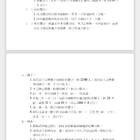
報紙文章：作者：
〈篇名〉
，
《報紙名》版次（或副刊、專
，
5.
年月日。
（二）
再次徵引：
再次徵引的註如不接續時：作者：書名或篇
1.
同出處連續出現在同頁時：同上註或同上註
2.
（三）
多次徵引：如論文中多次徵引同一本書之材料
引文下改用括號註明卷數、篇章名或章節等。
六、數字：
萬位以下完整數字用阿拉伯數字，如
人；萬位以上之整數
1.
12300
則用國字，如三千五百萬人。
不完整之餘數、約數用國字，如五百餘人。
2.
屆、次、項等用國字，如第二屆、三項決議。
3.
世紀、年、月、日，包括中國歷代年號用阿拉
世
4.
20
紀、康熙
年、民國
年、西元
年
月等。
52
93
2004
6
部、冊、卷、期等用阿拉伯數字。
5.
如行文必要，數字仍可以國字書寫。如二、三
6.
某某二人、十二韻目等。
七、圖表：
投稿者所附之照片、圖表須於縮版印刷後仍清
1.
說明文字須與內文一致，並以由左至右書寫為
2.
則由右至左。
圖、表均須編號，如須加標題則置於圖之下、
3.