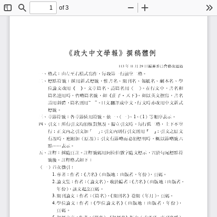
of 3
Toggle
Find
Zoom
Zoom
To
Sidebar
Out
In
《政大中文學報》撰稿
年
月
日編審委員會修改通過
113
11
29
一、
格式：由左至右橫式寫作，每段第一行前空二
二、
標點符號：採用新式標號，惟書名、期刊名、
位論文改用《
》
，文章篇名、詩篇名用〈
〉
。在行文中，書名和
篇名連用時，省略篇名號，如《莊子‧天下》
。如以英文撰寫，書
請用斜體，篇名則用
。日文翻譯成中文，行文時亦改
“
”
標號。
三、
章節符號：各章節使用符號，依一、
（一）
、
、
（
）等順序表示。
1
1
四、
引文：所有引文均須核對無誤。獨立引文時，
行；正文內之引文加「
」
；引文內別有引文則用『
』
；引文之原文
有誤時，應附加（原誤）
；引文有節略而必須標明時，概
點......表示。
五、
註釋：採隨頁註。註釋號碼用阿拉伯數字隨文
號後。註釋格式如下：
（一）首次徵引：
專著：作者：
《書名》
（出版地：出版者，年份）
，頁碼。
1.
論文集：作者：
〈論文名〉
，收於編者：
《書名》
（出版地：出版者
2.
年份）
，該文起訖頁碼。
期刊論文：作者：
〈篇名〉
，
《期刊名》卷期（年月）
，頁碼。
3.
學位論文：作 者 ：
《 學 位 論 文 名 》
（ 出 版 地 ： 出 版 者 ， 年 份
，
4.
頁 碼 。