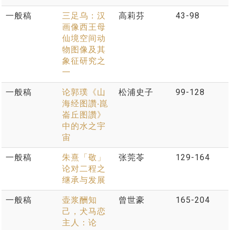
一般稿
三足乌：汉
高莉芬
43-98
画像西王母
仙境空间动
物图像及其
象征研究之
一
一般稿
论郭璞《山
松浦史子
99-128
海经图讚‧崑
崙丘图讚》
中的水之宇
宙
一般稿
朱熹「敬」
张莞苓
129-164
论对二程之
继承与发展
一般稿
壶浆酬知
曾世豪
165-204
己，犬马恋
主人：论