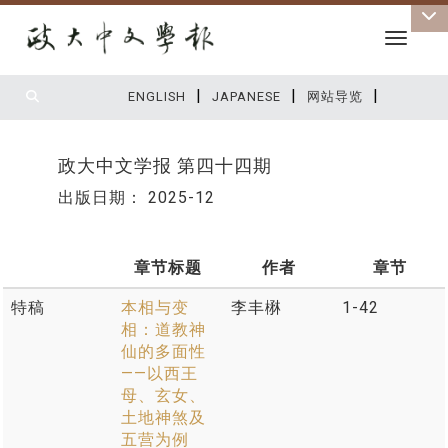
Toggle 
|
|
|
:::
ENGLISH
JAPANESE
网站导览
政大中文学报 第四十四期
出版日期：
2025-12
章节标题
作者
章节
特稿
本相与变
李丰楙
1-42
相：道教神
仙的多面性
——以西王
母、玄女、
土地神煞及
五营为例