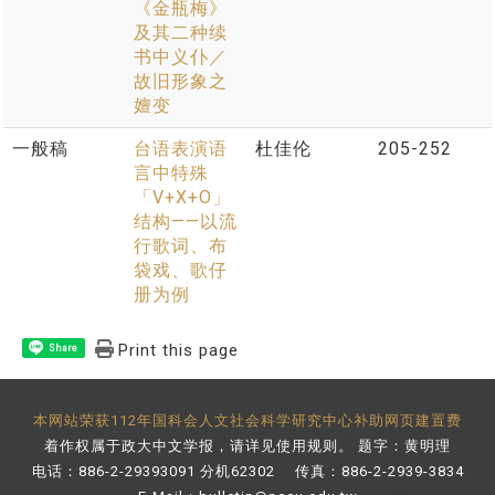
《金瓶梅》
及其二种续
书中义仆／
故旧形象之
嬗变
一般稿
台语表演语
杜佳伦
205-252
言中特殊
「V+X+O」
结构——以流
行歌词、布
袋戏、歌仔
册为例
Print this page
Share
本网站荣获112年国科会人文社会科学研究中心补助网页建置费
着作权属于政大中文学报，请详见
使用规则
。 题字：黄明理
电话：886-2-29393091 分机62302 传真：886-2-2939-3834