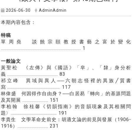
2026-06-30
AdminAdmin
本期內容包含：
特稿
單周堯 談饒宗頤教授書藝之富於變化
.................................................................... 1
一般論文
黃聖松 《左傳》與《國語》「皁」、「隸」身分析
義 ........................................... 83
祁立峰 異域與異人
六朝志怪裡的異族
質書
──
╱
寫 ............................................. 117
林偉盛 何因得作自由身？
白居易「轉向」的基源問題
──
及其開展 ...................... 151
李柏翰 徐桂馨《切韻指南》的音韻現象及其相關問
題〉....................................... 191
李貴生 文學革命史前史：胡適文論的前見與發展（1906-
1916）.......................... 231