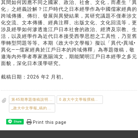
其間如何因應不同之國家、政治、社會、文化，而產生「異
化」之經義詮解？江戶時代之日本經學作為中國儒家經典的
跨域傳播、傳衍、發展與異變結果，其研究議題不僅牽涉文
化交流、文本傳播、經典注釋、出版文化、文化回流等，更
涉及經學如何滲透進江戶日本社會的政治、經濟及宗教、生
活，以及經學作為近代日本接受西學思想之工具性，乃至舊
學轉型問題等等。本期《政大中文學報》擬以「異代•異域•
異化——儒家經典於江戶日本的跨域傳釋」為專題徵稿，敬
邀海內外學者專家惠賜鴻文，期能闡明江戶日本經學之多元
面貌，深化日本漢學研究。
截稿日期：2026 年2 月初。
第45期專題徵稿說明.pdf
0.政大中文學報撰稿體例113.11.pdf
_政大中文學報_稿約.pdf
Print this page
Share