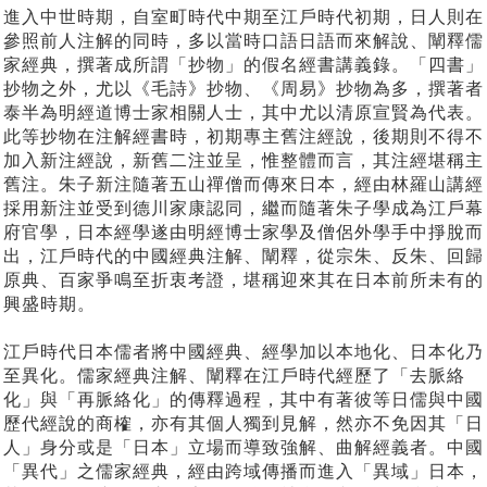
進入中世時期，自室町時代中期至江戶時代初期，日人則在
參照前人注解的同時，多以當時口語日語而來解說、闡釋儒
家經典，撰著成所謂「抄物」的假名經書講義錄。「四書」
抄物之外，尤以《毛詩》抄物、《周易》抄物為多，撰著者
泰半為明經道博士家相關人士，其中尤以清原宣賢為代表。
此等抄物在注解經書時，初期專主舊注經說，後期則不得不
加入新注經說，新舊二注並呈，惟整體而言，其注經堪稱主
舊注。朱子新注隨著五山禪僧而傳來日本，經由林羅山講經
採用新注並受到德川家康認同，繼而隨著朱子學成為江戶幕
府官學，日本經學遂由明經博士家學及僧侶外學手中掙脫而
出，江戶時代的中國經典注解、闡釋，從宗朱、反朱、回歸
原典、百家爭鳴至折衷考證，堪稱迎來其在日本前所未有的
興盛時期。
江戶時代日本儒者將中國經典、經學加以本地化、日本化乃
至異化。儒家經典注解、闡釋在江戶時代經歷了「去脈絡
化」與「再脈絡化」的傳釋過程，其中有著彼等日儒與中國
歷代經說的商榷，亦有其個人獨到見解，然亦不免因其「日
人」身分或是「日本」立場而導致強解、曲解經義者。中國
「異代」之儒家經典，經由跨域傳播而進入「異域」日本，