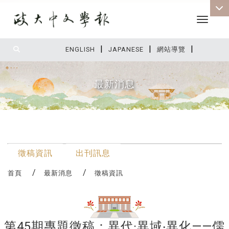
Toggle 
|
|
|
:::
ENGLISH
JAPANESE
網站導覽
最新消息
:::
最新消息
徵稿資訊
出刊訊息
首頁
最新消息
徵稿資訊
第45期專題徵稿：異代·異域‧異化——儒