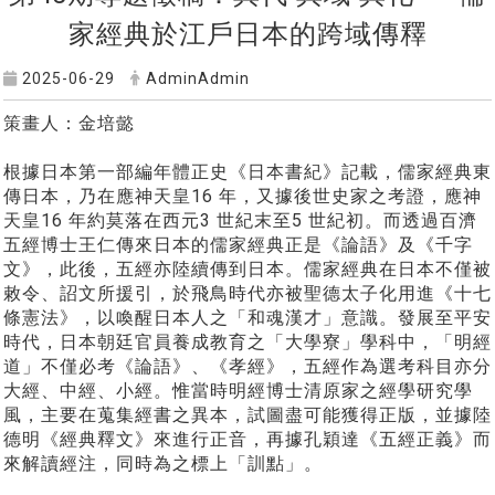
家經典於江戶日本的跨域傳釋
2025-06-29
AdminAdmin
策畫人：金培懿
根據日本第一部編年體正史《日本書紀》記載，儒家經典東
傳日本，乃在應神天皇16 年，又據後世史家之考證，應神
天皇16 年約莫落在西元3 世紀末至5 世紀初。而透過百濟
五經博士王仁傳來日本的儒家經典正是《論語》及《千字
文》，此後，五經亦陸續傳到日本。儒家經典在日本不僅被
敕令、詔文所援引，於飛鳥時代亦被聖德太子化用進《十七
條憲法》，以喚醒日本人之「和魂漢才」意識。發展至平安
時代，日本朝廷官員養成教育之「大學寮」學科中，「明經
道」不僅必考《論語》、《孝經》，五經作為選考科目亦分
大經、中經、小經。惟當時明經博士清原家之經學研究學
風，主要在蒐集經書之異本，試圖盡可能獲得正版，並據陸
德明《經典釋文》來進行正音，再據孔穎達《五經正義》而
來解讀經注，同時為之標上「訓點」。