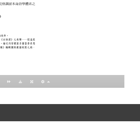
nccu.edu.tw