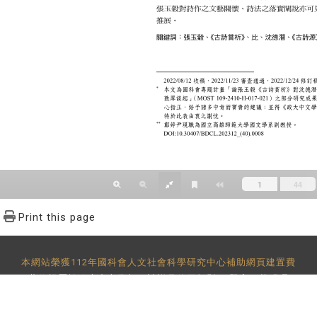
Print this page
本網站榮獲112年國科會人文社會科學研究中心補助網頁建置費
著作權屬於政大中文學報，請詳見
使用規則
。 題字：黃明理
-29393091 分機62302 傳真：886-2-2939-3834 E-Mail：
bulletin@
地址：11605 台北市文山區指南路二段64號 百年樓後棟3樓