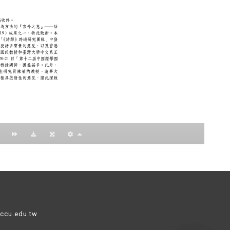
nccu.edu.tw