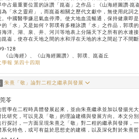
界中占最重要位置的詠讚「崑崙」之作品：《山海經圖讚‧崑
稱為「水之靈府」，而崑崙相關之歷代文獻中，無使用此詞
意。中國醫學嫌忌氣血停滯。使大地血流暢通，保持健康即
中的「水」又是如何？郭璞有多種詠讚「水」之作品，郭璞的
將海洋、湖、泉、井、河川等地表上分隔天下之所有的水連
的崑崙，使存在天地之間的水和浮在天地的水之間起了不間斷
99-128
：
《山海經》、《山海經圖讚》、郭璞、崑崙丘
文學報 第四十四期
朱熹「敬」論對二程之繼承與發展
稿
張莞苓
的哲學在二程時具體發展起來，並由朱熹繼承並加以發揚光
對比研究，可以見及「敬」的理論建構與發展方向。本文分
進行探討，一方面呈現朱熹之「敬」對二程的繼承與發揮，
體系化特色，或可有益於思想史的建構，以及深化對於朱熹哲