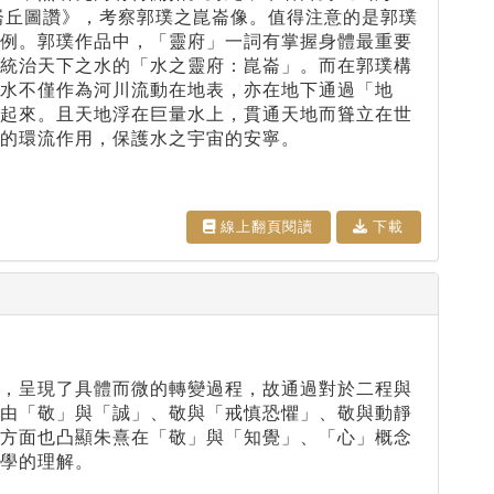
崙丘圖讚》，考察郭璞之崑崙像。值得注意的是郭璞
之例。郭璞作品中，「靈府」一詞有掌握身體最重要
是統治天下之水的「水之靈府：崑崙」。而在郭璞構
水不僅作為河川流動在地表，亦在地下通過「地
接起來。且天地浮在巨量水上，貫通天地而聳立在世
的環流作用，保護水之宇宙的安寧。
線上翻⾴閱讀
下載
大，呈現了具體而微的轉變過程，故通過對於二程與
別由「敬」與「誠」、敬與「戒慎恐懼」、敬與動靜
一方面也凸顯朱熹在「敬」與「知覺」、「心」概念
學的理解。