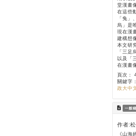
堂漢畫
在這些
「兔」
烏」是
現在漢
建構想
本文研
「三足
以及「
在漢畫
頁次：
關鍵字
政大中
一般
作者:
《山海