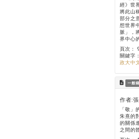
經》世
將此山
部分之
想世界
脈」，
界中心
頁次：
關鍵字
政大中
一般
作者:
「敬」
朱熹的
的關係
之間的