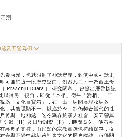
十四期
神煞及五營為例
於先秦兩漢，也就限制了神話定義，致使中國神話史
，即可彌補這一段歷史空白，例證凡二：一為西王母
enjit Duara ） 研究關帝， 曾提出層疊標誌
連續性。在此增補另一視角，即從「本相」衍生「變相」，呈
視為「文化百寶箱」，在一出一納間展現收納效
型化，其後隱顯不一、以迄於今，卻仍契合當代的性
營兵將與土地神煞，迄今猶存於漢人社會：安五營與
史文獻（H）及田野調查（F），時間既久、傳布亦
既有經典的支持，而民眾的宗教實踐也持續保存，從
，在變與不變中銘刻著社會文化的歷史標誌。值得關