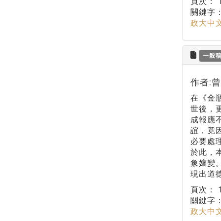
頁次：
關鍵字
政大中
一般
作者:
在《金
世後，
成報應
誼，竟
必要處
於此，
象嬗變
現出道
頁次：
關鍵字
政大中