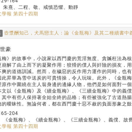
129-164
：
朱熹、二程、敬、戒慎恐懼、動靜
文學報 第四十四期
壺漿酬知己，犬馬戀主人：論《金瓶梅》及其二種續書中
稿
曾世豪
瓶梅》的故事中，小說家以西門慶的荒淫無度、貪贓枉法為
更崩解了由上而下的凝聚作用；狡猾的僕人與奸險的損友，
不爽的道德訓誡。然而，在穢惡的反作用力運作的同時，也有
因此昇華為雪中送炭的可貴情操，令人玩味。此外，《金瓶
理原作中圍繞在主人翁身邊的邊緣人物，他們是如何面對一
本文以《金瓶梅》及《續金瓶梅》、《三續金瓶梅》中的義
。其中有些人保持著全始全終的品格；有些被強化了古道熱
德的曖昧性。無論何者，都在西門慶十惡不赦的負面形象之餘
165-204
：
《金瓶梅》、《續金瓶梅》、《三續金瓶梅》、義僕、故
文學報 第四十四期