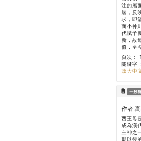
注的層
層，反
求，即
而小神
代賦予
新，故
值，至
頁次：
關鍵字
政大中
一般
作者:
西王母
成為漢
主神之
期以後