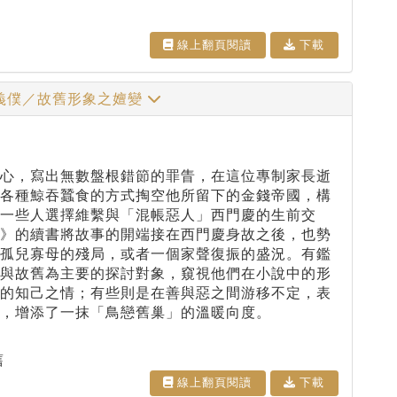
線上翻⾴閱讀
下載
義僕／故舊形象之嬗變
核心，寫出無數盤根錯節的罪眚，在這位專制家長逝
用各種鯨吞蠶食的方式掏空他所留下的金錢帝國，構
一些人選擇維繫與「混帳惡人」西門慶的生前交
梅》的續書將故事的開端接在西門慶身故之後，也勢
個孤兒寡母的殘局，或者一個家聲復振的盛況。有鑑
僕與故舊為主要的探討對象，窺視他們在小說中的形
腸的知己之情；有些則是在善與惡之間游移不定，表
，增添了一抹「鳥戀舊巢」的溫暖向度。
舊
線上翻⾴閱讀
下載