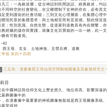
面凡三：一為敘述層，從古神話到民間說話、經典敘述，均
映不同時空的社會變化，在父權體制下女神的存在，必有其文
滿足受到護佑的社會功能；三則文化心理層面，在集體心理
則體現民眾的集體需求：與土地相安而有宜居感。類此情況
新意：性別意識、自然生態，從道家到道教具有內在聯繫，
道教經藏的儲存與實踐，就像文化百寶箱的一出一納，此一文
今猶有可觀者焉。
1-42
：
西王母、玄女、土地神煞、五營兵將、道教
文學報 第四十四期
三足烏：漢畫像西王母仙境空間動物圖像及其象徵研究之
稿
高莉芬
是在中國神話與信仰文化上歷史悠久、地位崇高、影響深遠
代墓葬圖像中的
一，在漢畫像中最重要的神祇圖像無疑就是西王母圖像系統
的墓室或祠