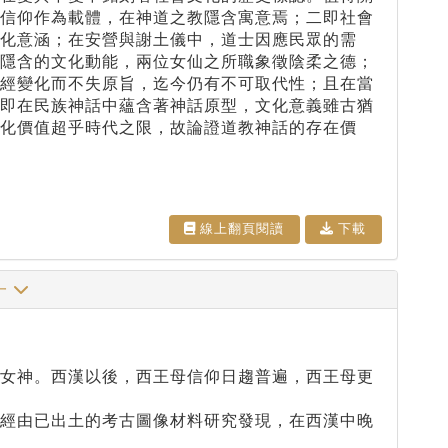
以信仰作為載體，在神道之教隱含寓意焉；二即社會
化意涵；在安營與謝土儀中，道士因應民眾的需
中隱含的文化動能，兩位女仙之所職象徵陰柔之德；
迭經變化而不失原旨，迄今仍有不可取代性；且在當
亦即在民族神話中蘊含著神話原型，文化意義雖古猶
化價值超乎時代之限，故論證道教神話的存在價
線上翻⾴閱讀
下載
一
的女神。西漢以後，西王母信仰日趨普遍，西王母更
。經由已出土的考古圖像材料研究發現，在西漢中晚