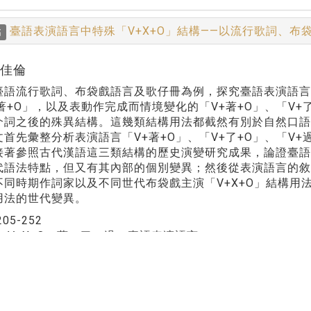
臺語表演語言中特殊「V+X+O」結構——以流行歌詞、布
稿
杜佳倫
臺語流行歌詞、布袋戲語言及歌仔冊為例，探究臺語表演語言中
著+O」，以及表動作完成而情境變化的「V+著+O」、「V+
介詞之後的殊異結構。這幾類結構用法都截然有別於自然口語
文首先彙整分析表演語言「V+著+O」、「V+了+O」、「V
接著參照古代漢語這三類結構的歷史演變研究成果，論證臺語表
代語法特點，但又有其內部的個別變異；然後從表演語言的
不同時期作詞家以及不同世代布袋戲主演「V+X+O」結構用
用法的世代變異。
205-252
：
V+X+O、著、了、過、臺語表演語言
文學報 第四十四期
Print this page