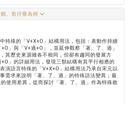
袋戲、歌仔冊為例
特殊的「V+X+O」結構用法，包括：表動作持續
了+O」與「V+過+O」，並延伸觀察「著、了、過」
，其歷史來源雖各不相同，但卻有趨同的發展方
+過+O」的詳細用法，發現三類結構有其平行相應的
演語言特殊的「V+X+O」結構用法乃承自宋元以
敘事需求來說明「著、了、過」的特殊語法變異；最
法的使用差異，從而探討「著、了、過」作為特殊敘
線上翻⾴閱讀
下載