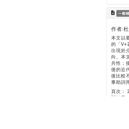
一般
作者:
本文以
的「V+
出現於
向。本
共性；
後的近
後比較
事助詞
頁次：
關鍵字
政大中
Share