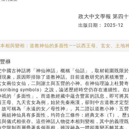
政大中文學報 第四
出版日期：
2025-12
本相與變相：道教神仙的多面性——以西王母、玄女、土地
李豐楙
究中國古神話將「神仙神話」概稱「仙話」，取材範圍既限
層現象，原因即排除了道教神話。目前道教研究的累積漸豐
女兩位女仙，二則謝土與五營的小神。在神仙理論上杜贊奇（ Pras
erscribing symbols）之說，論述歷經時空仍存在
神祇的「多面性」。而道教經藏中蘊含豐富的訊息，即可將其
西王母、九天玄女為例，始於先秦兩漢，卻到中古道教才定
，故可稱為「永遠的女／母性神」。其二證以道教小神：五
。兩組神仙具有多面性，均符合三條件：經典文本（T）、歷
話與儀式相依存。這些神話人物從本相到變相，其中的義理
時空限制而層疊著多個面相，雖說融為一體卻萬變不離其本