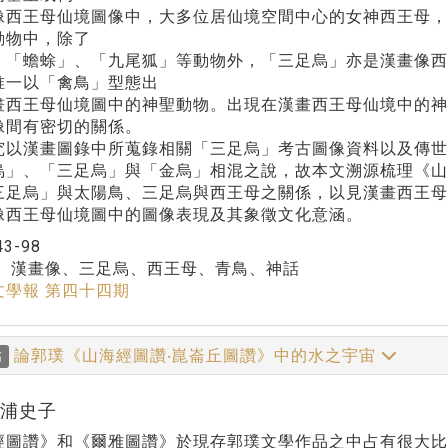
像西王母仙境圖像中，大多位居仙境空間中心的女神西王母
動物中，除了
、「蟾蜍」、「九尾狐」等動物外，「三足烏」亦是漢畫像西
唯一以「禽鳥」型態出
畫西王母仙境圖中的神聖動物。出現在漢畫西王母仙境中的
像間有密切的關係。
究以漢畫圖錄中所蒐錄相關「三足烏」考古圖像資料以及傳世
烏」、「三足烏」與「金烏」相混之說，故本文溯源梳理《
三足烏」與太陽鳥、三足烏與西王母之關係，以見漢畫西王
像西王母仙境圖中的圖像表現及其象徵文化意涵。
43-98
：
漢畫像、三足烏、西王母、青鳥、神話
文學報 第四十四期
論郭璞《山海經圖讚‧崑崙丘圖讚》中的水之宇宙
稿
松浦史子
經圖讚》和《爾雅圖讚》於現存郭璞文學作品之中占有很大比