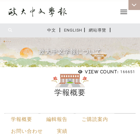
Toggle 
|
|
|
:::
中文
ENGLISH
網站導覽
政大中文学報について
View count:
166651
学報概要
:::
学報概要
編輯報告
ご購読案内
お問い合わせ
実績