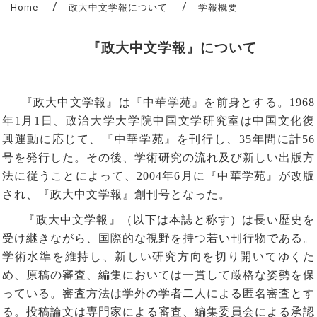
Home
政大中文学報について
学報概要
『政大中文学報』について
『政大中文学報』は『中華学苑』を前身とする。
1968
年
1
月
1
日、政治大学大学院中国文学研究室は中国文化復
興運動に応じて、『中華学苑』を刊行し、
35
年間に計
56
号を発行した。その後、学術研究の流れ及び新しい出版方
法に従うことによって、
2004
年
6
月に『中華学苑』が改版
され、『政大中文学報』創刊号となった。
『政大中文学報』（以下は本誌と称す）は長い歴史を
受け継きながら、国際的な視野を持つ若い刊行物である。
学術水準を維持し、新しい研究方向を切り開いてゆくた
め、原稿の審査、編集においては一貫して厳格な姿勢を保
っている。審査方法は学外の学者二人による匿名審査とす
る。投稿論文は専門家による審査、編集委員会による承認