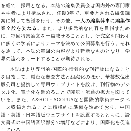
を経て、採用となる。本誌の編集委員会は国内外の専門家
や学者により構成され、任期
3
年で、重要とされる編集議
案に対して審議を行う。その他、
一人の編集幹事に編集作
業全般を委ねる。
また、より多元的な内容を目指すため
に、毎回特集論文を一篇載せることとし、研究室を問わず
に多くの学者によりテーマを決めて公開募集を行う。それ
を通して、本誌の毎回の内容がより斬新なものとなり、学
界の流れをリードすることが期待される。
本誌はより専門的‧国際的‧情報的な刊行物になること
を目指して、厳密な審査方法と組織化のほか、華芸数位出
版公司と提携して専用ウェブサイトを設け、刊行物のデジ
タル化、電子化を進めることで閲覧・流通の拡大を図って
いる。また、
A&HCI
・
SCOPUS
など国際的学術データベ
ース収録されることに積極的に準備を進めており、中国
語・英語・日本語版ウェブサイトを設置するとともに、論
文書式の中国語音訳部分の増訂などにより、国際化を促進
している。