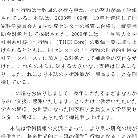
本刊行物は十数回の発行を重ね、その努力が高く評価
されている。本誌は、
2008
年
・
09
年
・
10
年と連続して国
家科学委員会人文学研究センターの審査に合格し、編集補
助金対象として採択された。
2009
年には、「台湾人文学
引用索引核心刊行物」（
THCI Core
）の収録一覧に取り上
げられるとともに、同センターの「刊行物の世界的引用索
引データペース」に加入する対象として補助金の交付を受
けた。
これらの本誌に対する大きいなご支持は励みにな
り、またこれにより本誌の学術評価が一層高まることを期
待している。
この場をお借りしまして、長年にわたるまざまな方か
らのご支援に感謝いたします。とりわけご教示いただいた
学界の皆様、お世話になった国家科学委員会人文学研究セ
ンターの皆様に、あらためて御礼申し上げます。
本誌は学術情報の交流によって、より良い研究の場が
提供され、将来世界的に一流の漢学刊行物となることが期