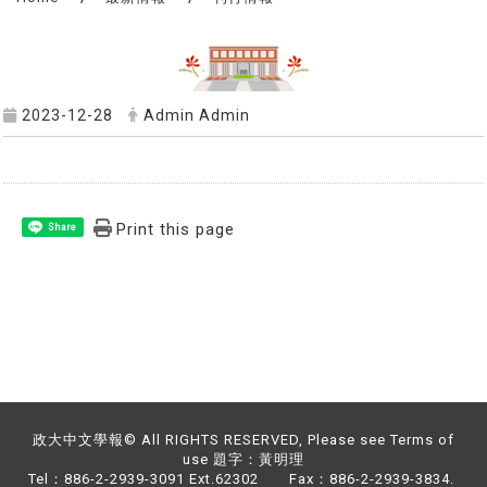
2023-12-28
Admin Admin
Print this page
Share
政大中文學報© All RIGHTS RESERVED, Please see Terms of
use 題字：黃明理
Tel：886-2-2939-3091 Ext.62302 Fax：886-2-2939-3834.