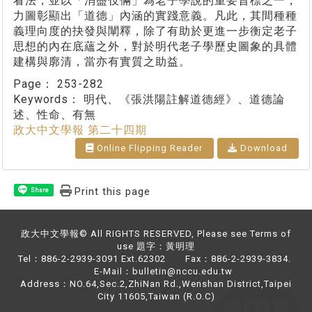
看法，並以「消盡伎倆」為老子學說的重要旨標之一，
力圖彰顯出「道德」內涵的實踐意義。凡此，其間種種
義理向度的抉發與闡釋，除了有助於更進一步衡定老子
思想的內在底蘊之外，對於明代老子學歷史圖象的具體
建構與廓清，當亦有實質之助益。
Page：
253-282
Keywords：
明代、《張洪陽註解道德經》、道德論
述、性命、有無
政大中文學報 第二十四期
Online Flipping Reader
Download
Print this page
Share
政大中文學報© All RIGHTS RESERVED, Please see Terms of
use 題字：黃明理
Tel：886-2-2939-3091 Ext.62302 Fax：886-2-2939-3834.
E-Mail：bulletin@nccu.edu.tw
Address：NO.64,Sec.2,ZhiNan Rd.,Wenshan District,Taipei
City 11605,Taiwan (R.O.C)