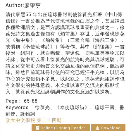
Author:廖肇亨
清代康熙55 年出任琉球冊封副使徐葆光所著《中山傳
信錄》一書公推為歷代使琉球錄的白眉之作，甚且譯成
多種歐洲語文，是西方認識琉球最重要的典據之一，徐
葆光詩文集過去僅知有《舶前集》存世，近年發現徐葆
光《舶中集》、《舶後集》（三種合稱《海舶三集》，
或慣稱《奉使琉球詩》）等著作。其中《舶後集》一書
後附一組詞作，就自鳴鐘、望遠鏡、鹿毛筆等事物加以
吟詠，從中可以看出徐葆光的航海時光與琉球經驗，可
謂文化交流史與物質文化交融互攝的絕佳範例，饒富趣
味。雖然目前琉球冊封使的研究已經汗牛充棟，以詞為
中心的研究似仍不多見。以此觀之，徐葆光此組詞作也
有文學史的特殊意義。本文擬以東亞交流史的觀點切
入，就徐葆光此組詠物詞作的文化意涵加以探析。
Page：
65-88
Keywords：
徐葆光、《奉使琉球詩》、琉球王國、冊
封使、詠物詞
政大中文學報 第二十四期
Online Flipping Reader
Download