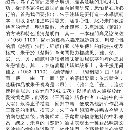
認為，為了妥當評述朱子解讀、編纂楚騷的用心和用
功，從理學家律己處世的面向展開研究，恐怕是在所必
行的。首先我們要指出，朱子注騷是要打造一本導讀範
本，用以引領後進吟誦騷文、涵養心性。此乃朱門教法
特有的體道、明道路數。承此觀察，朱熹論說《楚辭》
的方法和特色遂清楚明白：其一，一本程門高足謝良佐
（1050-1103）揭示的遵循六義來諷詠詩文、興發心性
的讀《詩經》法門，延續自家《詩集傳》的解詩技術及
格式，朱子於《楚辭》章句間戮力標誌風、雅、頌、
賦、比、興，細膩引導讀者體味流動屈賦字句裡的忠君
眷戀情志。其二，在編纂歷代騷賦該事上，朱子援用晁
補之（1053-1110）《續楚辭》、《變離騷》由「經」
而「傳」、由「正」而「變」的纂輯架構；依該體例，
楚騷作品被朱子視為是〈風〉、〈雅〉之「變」，這便
使得自屈原（西元前?342-278）以降的騷人墨客於紓
憂洩憤之際，能否如《三百篇》諸多作者（或詩中的主
人翁）般得止乎禮義、回歸中庸，便成為他評介作品再
三致意的重點。換言之，朱子在引領讀者共鳴古今騷人
的幽怨愁緒後，終將歸本士子處世應物應把持的中和修
為。總之，朱熹的《楚辭》論著表現出一種藉品味詩文
來啟迪心性的修道路子。於此法門，文藝賞析與心性涵