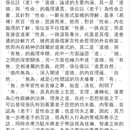
張位註《老》中「道德」論述的主要內涵。其一是「道
德」與「性命」的義理通貫。張位以《老子》為性命之
書，其針對「性命」一辭在形式架構的理解，蓋承《易
傳》所言「性命」思路而來。然而，對於「性命」內在
義理的了解，張位並不往儒家「性善」一路貞定，而是
直接從道家「性真」一路汲取養分。此蓋是其儒、道會
通的詮解方式，雖然資藉儒家言性命哲理的外在框架，
然而內在精神仍隸屬於道家式的。其二是「道德」與
「有無」的義理串聯。此中一方面論證「道」、「德」
之間的深密關係，另一方面也極力申述「道德」與「有
無」交相連屬的意義。此間，張位復以「道貴自然」、
「德尚無為」，深入闡述「道德」的內在理蘊。「自
然」、「無為」咸是心性體認的功夫修養；而「有」、
「無」亦率皆性命玄修之事。如是，淡化、削弱了
「有」、「無」原具的形上玄思、玄理，遂轉化、落實
為心性鍛鍊的治身、理身之道。在此一思想前提之下，
可以發現張氏特別看重老子思想的功夫義、內聖義，並
認為《老子》是性命之書，也是功夫之書。因此，其乃
進一步將老子的言說，視為對人行為的警戒與教示之
語，同時亦專力駁斥將老子學說視為伎倆、智慮之術的