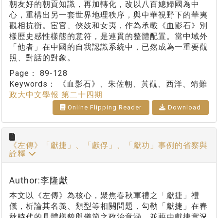
朝友好的朝貢知識，再加轉化，改以八百媳婦國為中
心，重構出另一套世界地理秩序，與中華視野下的華夷
觀相抗衡。宦官、俠妓和女夷，作為承載《血影石》別
樣歷史感性樣態的意符，是連貫的整體配置。當中域外
「他者」在中國的自我認識系統中，已然成為一重要觀
照、對話的對象。
Page：
89-128
Keywords：
《血影石》、朱佐朝、黃觀、西洋、靖難
政大中文學報 第二十四期
Online Flipping Reader
Download
《左傳》「獻捷」、「獻俘」、「獻功」事例的省察與
詮釋
Author:李隆獻
本文以《左傳》為核心，聚焦春秋軍禮之「獻捷」禮
儀，析論其名義、類型等相關問題，勾勒「獻捷」在春
秋時代的具體樣貌與儀節之政治意涵，並藉由獻捷實況