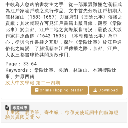
中較為人忽略的書坊主之手，從一部艱澀難懂之漢籍成
為江戶家喻戶曉之流行作品。文中首先分析江戶初期大
儒林羅山（1583-1657）與幕府對《棠陰比事》傳播之
貢獻；其次就現存可見江戶書籍出版目錄，觀察《棠陰
比事》於京都、江戶二地之實際販售情況；最後以大坂
作家井原西鶴（1642-1693）《本朝櫻陰比事》為中
心，從與合作書肆之互動，探討《棠陰比事》於江戶通
俗化之轉變，了解漢籍在江戶傳播之際，京都、江戶、
大坂三都書肆於其間所啟作用。
Page：
33-64
Keywords：
棠陰比事、吳訥、林羅山、本朝櫻陰比
事、井原西鶴
政大中文學報 第二十四期
Online Flipping Reader
Download
專題報導
千里鏡、鹿毛筆、寄生螺： 徐葆光使琉詞中的航海經
驗與異國見聞