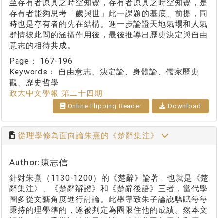
至存有者原具之時空知覺，存有者原具之時空知覺，是
存有者能夠思考「歲與世」此一課題的基底、前提，同
時也是存有者的先在結構。進一步論證天地氣場和人氣
群情彼此間的涵攝作用後，最後推導出歷史決定與自由
意志的相待共成。
Page：
167-196
Keywords：
自由意志、決定論、身體論、儒家歷史
觀、歷史哲學
政大中文學報 第二十四期
Online Flipping Reader
Download
從理學修為面向論朱熹的《楚辭集注》
Author:陳志信
針對朱熹（1130-1200）的《楚辭》論著，也就是《楚
辭集注》、《楚辭辯證》和《楚辭後語》三者，當代學
圈多從文藝角度進行討論。此舉導致朱子論說騷賦每每
秉持的理學準的，遂被判定為圈限住他的成績。然本文