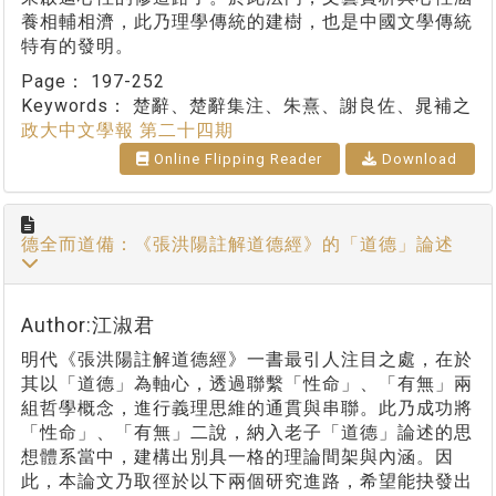
養相輔相濟，此乃理學傳統的建樹，也是中國文學傳統
特有的發明。
Page：
197-252
Keywords：
楚辭、楚辭集注、朱熹、謝良佐、晁補之
政大中文學報 第二十四期
Online Flipping Reader
Download
德全而道備：《張洪陽註解道德經》的「道德」論述
Author:江淑君
明代《張洪陽註解道德經》一書最引人注目之處，在於
其以「道德」為軸心，透過聯繫「性命」、「有無」兩
組哲學概念，進行義理思維的通貫與串聯。此乃成功將
「性命」、「有無」二說，納入老子「道德」論述的思
想體系當中，建構出別具一格的理論間架與內涵。因
此，本論文乃取徑於以下兩個研究進路，希望能抉發出