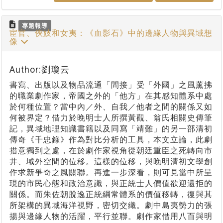
專題報導
宦官、俠妓和女夷：《血影石》中的邊緣人物與異域想
像
Author:劉瓊云
書寫、出版以及物品流通「間接」受「外國」之風薰拂
的職業劇作家，帝國之外的「他方」在其感知體系中處
於何種位置？當中內／外、自我／他者之間的關係又如
何被界定？借力於晚明士人所撰黃觀、翁氏相關史傳筆
記，異域地理知識書籍以及同寫「靖難」的另一部清初
傳奇《千忠錄》作為對比分析的工具，本文立論，此劇
措意獨到之處，在於劇作家視角從朝廷重臣之死轉向市
井、域外空間的位移。這樣的位移，與晚明清初文學創
作求新爭奇之風關聯。再進一步深看，則可見當中所呈
現的市民心態和政治意識，與正統士人價值欲迎還拒的
關係。而朱佐朝脫逸正統綱常體系的價值移轉，復與其
所架構的異域海洋視野，密切交織。劇中島夷勢力的張
揚與邊緣人物的活躍，平行並聯。劇作家借用八百與明