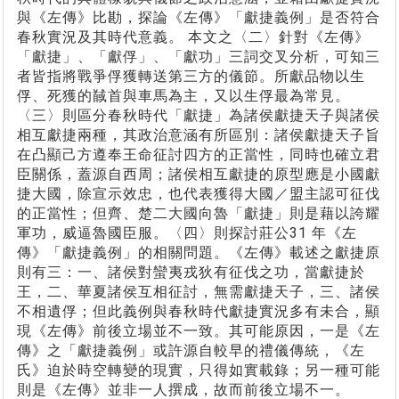
與《左傳》比勘，探論《左傳》「獻捷義例」是否符合
春秋實況及其時代意義。 本文之〈二〉針對《左傳》
「獻捷」、「獻俘」、「獻功」三詞交叉分析，可知三
者皆指將戰爭俘獲轉送第三方的儀節。所獻品物以生
俘、死獲的馘首與車馬為主，又以生俘最為常見。
〈三〉則區分春秋時代「獻捷」為諸侯獻捷天子與諸侯
相互獻捷兩種，其政治意涵有所區別：諸侯獻捷天子旨
在凸顯己方遵奉王命征討四方的正當性，同時也確立君
臣關係，蓋源自西周；諸侯相互獻捷的原型應是小國獻
捷大國，除宣示效忠，也代表獲得大國／盟主認可征伐
的正當性；但齊、楚二大國向魯「獻捷」則是藉以誇耀
軍功，威逼魯國臣服。〈四〉則探討莊公31 年《左
傳》「獻捷義例」的相關問題。《左傳》載述之獻捷原
則有三：一、諸侯對蠻夷戎狄有征伐之功，當獻捷於
王，二、華夏諸侯互相征討，無需獻捷天子，三、諸侯
不相遺俘；但此義例與春秋時代獻捷實況多有未合，顯
現《左傳》前後立場並不一致。其可能原因，一是《左
傳》之「獻捷義例」或許源自較早的禮儀傳統，《左
氏》迫於時空轉變的現實，只得如實載錄；另一種可能
則是《左傳》並非一人撰成，故而前後立場不一。