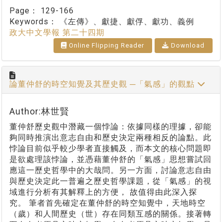
Page：
129-166
Keywords：
《左傳》、獻捷、獻俘、獻功、義例
政大中文學報 第二十四期
Online Flipping Reader
Download
論董仲舒的時空知覺及其歷史觀 ─「氣感」的觀點
Author:林世賢
董仲舒歷史觀中潛藏一個悖論：依據同樣的理據，卻能
夠同時推演出意志自由和歷史決定兩種相反的論點。此
悖論目前似乎較少學者直接觸及，而本文的核心問題即
是欲處理該悖論，並憑藉董仲舒的「氣感」思想嘗試回
應這一歷史哲學中的大哉問。另一方面，討論意志自由
與歷史決定此一普遍之歷史哲學課題，從「氣感」的視
域進行分析有其解釋上的方便， 故值得由此深入探
究。 筆者首先確定在董仲舒的時空知覺中，天地時空
（歲）和人間歷史（世）存在同類互感的關係。接著轉