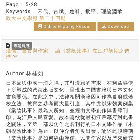
Page：
5-28
Keywords：
宋代、古賦、楚辭、批評、理論淵承
政大中文學報 第二十四期
Online Flipping Reader
Download
專題報導
漢儒、書賈與作家： 論《棠陰比事》在江戶初期之傳
播
Author:林桂如
日本因與中國一海之隔，其對漢籍的需求，在利益驅使
下所塑成的跨海出版文化，呈現出中國書籍與日本文化
書寫關係。在此之中，法律相關漢籍因可作為幕府或藩
校立法、教育之參考而大量引進，其中尤以宋朝案例集
《棠陰比事》最為人所知，並經由文學創作與書肆刊
印，為江戶人民喜愛。故本篇欲從最初江戶幕府對此書
之關注，至第一部以仿作之名刊行的日本文學作品《本
朝櫻陰比事》為止，以仲介者角度出發，論述此段時期
《棠陰比事》是如何經由漢儒、民間作家以及歷來研究