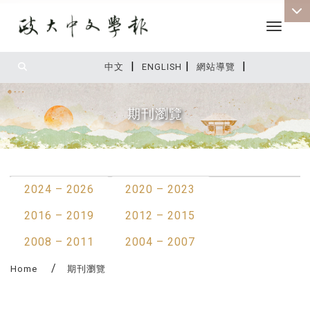
Toggle 
|
|
|
:::
中文
ENGLISH
網站導覽
期刊瀏覽
:::
2024 – 2026
2020 – 2023
2016 – 2019
2012 – 2015
2008 – 2011
2004 – 2007
Home
期刊瀏覽