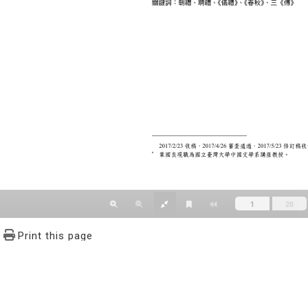
Print this page
文學報© All RIGHTS RESERVED, Please see Terms of use 題字
2939-3091 Ext.62302 Fax：886-2-2939-3834. E-Mail：bulletin@
NO.64,Sec.2,ZhiNan Rd.,Wenshan District,Taipei City 11605,Taiwa