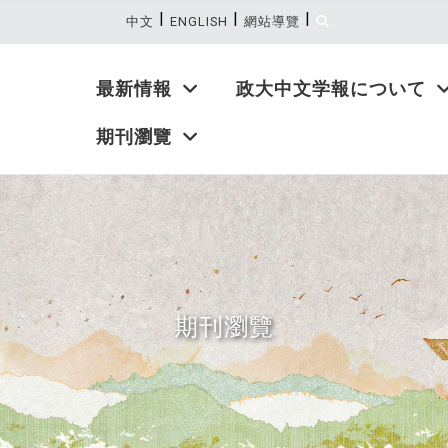
|
|
|
:::
中文
ENGLISH
網站導覽
最新情報
政大中文学報について
期刊瀏覽
期刊瀏覽