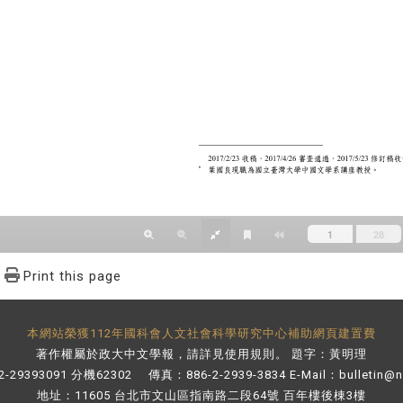
Print this page
本網站榮獲112年國科會人文社會科學研究中心補助網頁建置費
著作權屬於政大中文學報，請詳見
使用規則
。 題字：黃明理
-29393091 分機62302 傳真：886-2-2939-3834 E-Mail：
bulletin@
地址：11605 台北市文山區指南路二段64號 百年樓後棟3樓