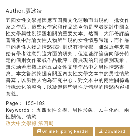
Author:廖冰凌
五四女性文學是因應五四新文化運動而出現的一批女作
家之作品，這些女作家和作品迄今仍是學者探討中國女
性文學與性別課題相關的重要文本。然而，大部份評論
普遍集中討論女性人物所呈現的女性情慾課題，而作品
中的男性人物之情慾探討則仍有待發掘。雖然近年來開
始有學者注意到這方面的研究，但這些評論偏向部分特
定的個別女作家或作品批評，所展現的只是個別現象，
無法涵蓋宏觀上的五四女性文學作品中之男性情慾書
寫。本文嘗試挖掘有關五四女性文學文本中的男性情慾
書寫，以男性人物為研究中心，對文本中的兩性關係進
行概念化的整合，以凝聚這些男性所體現的情慾內容和
意義。
Page：
155-182
Keywords：
五四女性文學、男性形象、民主化的、兩
性關係、情慾
政大中文學報 第四期
Online Flipping Reader
Download