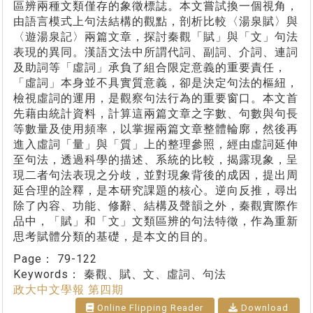
區辨兩種文類僅存的象徵標誌。本文嘗試換一個視角，
由語言模式上句法結構的觀點，剖析比較〈湯泉賦〉與
〈遊湯泉記〉兩篇文章，探討秦觀「賦」與「文」句法
表現的異同。漢語文法中所謂代詞、副詞、介詞、連詞
及助詞等「虛詞」承負了組合限定意義的重要責任，
「虛詞」本身並不具實質意義，卻是決定句法的樞紐，
檢視虛詞的運用，是觀察句法行為的重要窗口。本文首
先藉由統計資料，計算這兩篇文章之字數、句數與句長
等數量及使用頻率，以掌握兩篇文章整體輪廓，然後再
進入虛詞「量」與「質」上的整理參照，經由虛詞延伸
至句法，透過科學的描述、系統的比較，揭露現象，呈
現二者句法表現之分歧，並對現象背後的成因，提出周
延合理的詮釋，是本研究課題的核心。逆向反推，尋出
除了內容、功能、修辭、結構及聲韻之外，秦觀實際作
品中，「賦」和「文」文類區辨的句法特徵，作為重新
思考賦體分類的基礎，是本文的目的。
Page：
79-122
Keywords：
秦觀、賦、文、虛詞、句法
政大中文學報 第四期
Online Flipping Reader
Download