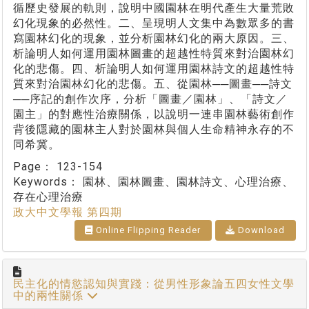
循歷史發展的軌則，說明中國園林在明代產生大量荒敗
幻化現象的必然性。二、呈現明人文集中為數眾多的書
寫園林幻化的現象，並分析園林幻化的兩大原因。三、
析論明人如何運用園林圖畫的超越性特質來對治園林幻
化的悲傷。四、析論明人如何運用園林詩文的超越性特
質來對治園林幻化的悲傷。五、從園林──圖畫──詩文
──序記的創作次序，分析「圖畫／園林」、「詩文／
園主」的對應性治療關係，以說明一連串園林藝術創作
背後隱藏的園林主人對於園林與個人生命精神永存的不
同希冀。
Page：
123-154
Keywords：
園林、園林圖畫、園林詩文、心理治療、
存在心理治療
政大中文學報 第四期
Online Flipping Reader
Download
民主化的情慾認知與實踐：從男性形象論五四女性文學
中的兩性關係