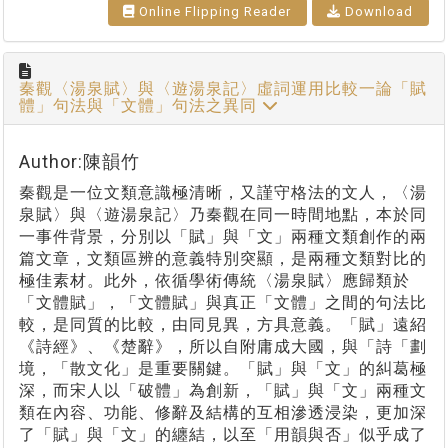
Online Flipping Reader
Download
秦觀〈湯泉賦〉與〈遊湯泉記〉虛詞運用比較一論「賦
體」句法與「文體」句法之異同
Author:陳韻竹
秦觀是一位文類意識極清晰，又謹守格法的文人，〈湯
泉賦〉與〈遊湯泉記〉乃秦觀在同一時間地點，本於同
一事件背景，分別以「賦」與「文」兩種文類創作的兩
篇文章，文類區辨的意義特別突顯，是兩種文類對比的
極佳素材。此外，依循學術傳統〈湯泉賦〉應歸類於
「文體賦」，「文體賦」與真正「文體」之間的句法比
較，是同質的比較，由同見異，方具意義。「賦」遠紹
《詩經》、《楚辭》，所以自附庸成大國，與「詩「劃
境，「散文化」是重要關鍵。「賦」與「文」的糾葛極
深，而宋人以「破體」為創新，「賦」與「文」兩種文
類在內容、功能、修辭及結構的互相滲透浸染，更加深
了「賦」與「文」的纏結，以至「用韻與否」似乎成了