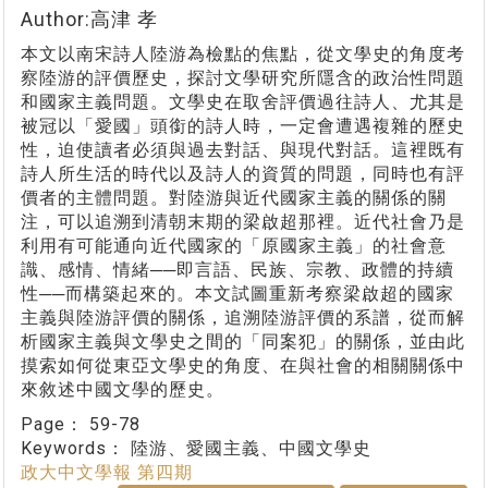
Author:高津 孝
本文以南宋詩人陸游為檢點的焦點，從文學史的角度考
察陸游的評價歷史，探討文學研究所隱含的政治性問題
和國家主義問題。文學史在取舍評價過往詩人、尤其是
被冠以「愛國」頭銜的詩人時，一定會遭遇複雜的歷史
性，迫使讀者必須與過去對話、與現代對話。這裡既有
詩人所生活的時代以及詩人的資質的問題，同時也有評
價者的主體問題。對陸游與近代國家主義的關係的關
注，可以追溯到清朝末期的梁啟超那裡。近代社會乃是
利用有可能通向近代國家的「原國家主義」的社會意
識、感情、情緒──即言語、民族、宗教、政體的持續
性──而構築起來的。本文試圖重新考察梁啟超的國家
主義與陸游評價的關係，追溯陸游評價的系譜，從而解
析國家主義與文學史之間的「同案犯」的關係，並由此
摸索如何從東亞文學史的角度、在與社會的相關關係中
來敘述中國文學的歷史。
Page：
59-78
Keywords：
陸游、愛國主義、中國文學史
政大中文學報 第四期