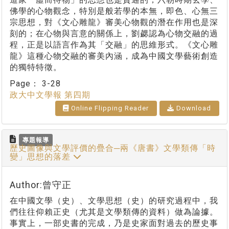
佛學的心物觀念，特別是般若學的本無，即色、心無三
宗思想，對《文心雕龍》審美心物觀的潛在作用也是深
刻的；在心物與言意的關係上，劉勰認為心物交融的過
程，正是以語言作為其「交融」的思維形式。《文心雕
龍》這種心物交融的審美內涵，成為中國文學藝術創造
的獨特特徵。
Page：
3-28
政大中文學報 第四期
Online Flipping Reader
Download
專題報導
歷史圖像與文學評價的疊合─兩《唐書》文學類傳「時
變」思想的落差
Author:曾守正
在中國文學（史）、文學思想（史）的研究過程中，我
們往往仰賴正史（尤其是文學類傳的資料）做為論據。
事實上，一部史書的完成，乃是史家面對過去的歷史事