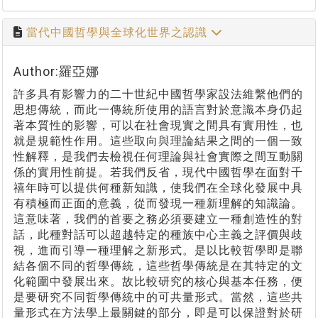
當代中國哲學與全球化世界之認識
Author:羅亞娜
許多具有影響力的二十世紀中國哲學家設法維繫他們的
思想傳統，而此一傳統所使用的語言對於意識本身仍起
著本質性的影響，可以在社會現實之間具有實用性，也
就是規範性作用。這些取向與理論結果之間的一個一致
性解釋，是我們去檢視任何理論與社會實際之間互動關
係的實用性前提。若我們反省，現代中國哲學在面對千
禧年時可以提供何種新知識，使我們在全球化發展中具
有積極而正面的意義，從而發現一種新理解的知識論。
這意味著，我們的首要之務必須要建立一種創造性的對
話，此種對話可以超越特定的種族中心主義之評價與歧
視，進而引導一種理解之新形式。是以比較哲學即是聯
結各個不同的哲學傳統，這些哲學傳統是在其特定的文
化範圍中發展出來。故比較研究的核心與基本任務，便
是要研究不同哲學傳統中的可共量形式。當然，這些共
量形式在方法學上最關鍵的部分，即是可以保證對於研