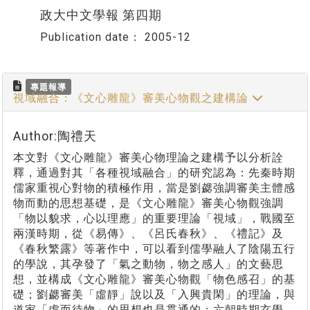
政大中文學報 第四期
Publication date：
2005-12
專題報導
視域融合：《文心雕龍》審美心物觀之建構論
Author:陶禮天
本文對《文心雕龍》審美心物理論之建構予以分析詮
釋，通過對其「各種視域融合」的研究認為：先秦時期
儒家重視心對物的積極作用，當是劉勰強調審美主體感
物而動的思想基礎，是《文心雕龍》審美心物觀強調
「物以貌求，心以理應」的重要理論「視域」，戰國至
兩漢時期，從《易傳》、《呂氏春秋》、《禮記》及
《春秋繁露》等著作中，可以看到儒學融人了陰陽五行
的學說，其孕發了「氣之動物，物之感人」的文藝思
想，並構成《文心雕龍》審美心物觀「物色感召」的基
礎；劉勰審美「虛靜」說以及「入興貴閑」的理論，與
道家「虛而待物」的思想也是貫通的；六朝時期玄學、