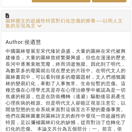
園林圖文的超越性特質對幻化悲傷的療養──以明人文
集的呈現為主
Author:侯迺慧
中國園林發展至宋代臻於鼎盛，大量的園林在宋代被興
建修造，大量的園林曾經繁榮興盛，但也在漫漫的歷史
長河中逐漸衰敗荒廢，終而消逝無蹤。因此到了明代，
為數眾多的廢園就出現在歷史的片段中。在明代文人的
園林書寫中，可以看到很多的廢園題材，文人們感慨園
林的變易幻化，牽動了人事無常、生命短暫的悲傷。這
種悲傷在心理學尤其是存在心理治療學中被認為是一切
焦慮的根源，也是在防衛機轉（逃避）驅動後容易產生
心理疾病的根源。但是明代文人卻能正視並注意它，以
開放型態的生命系統來面對這個亙古不變的憂傷事實。
他們在園林圖畫與園林詩文的創作中發現一些超越性的
特質，足以彌補園林幻化的缺憾，從而對治了也轉化了
幻化的悲傷。 本論文共分為五個部分：一、前言，依