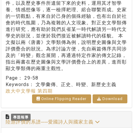
件，以及歷史事件所遺留下來的史料，運用其才智學
養、情感想像等，逐一檢擇耙理、綰合聯繫而成。史家
的一切觀點，有來自於己身的個殊經驗，也有出自於社
會的時代氛圍，乃為複雜的人文現象。對正史文學類傳
進行研究，應有助於我們反省某一時代解讀另一時代文
學史的狀況，並便於我們接近被解讀時代的樣貌。 本
文擬以兩《唐書》文學類傳為例，說明歷史圖像與文學
評價疊合的狀況。為求討論方便，先自兩篇傳序共同涉
及的「時變」觀念展開，再通過特定作家的傳文記錄，
指出兩書在歷史圖像與文學評價疊合上的差異，進而彰
顯文學類傳的兩重主觀性。
Page：
29-58
Keywords：
文學彙傳、正史、時變、新歷史主義
政大中文學報 第四期
Online Flipping Reader
Download
專題報導
陸游評價的系譜──愛國詩人與國家主義