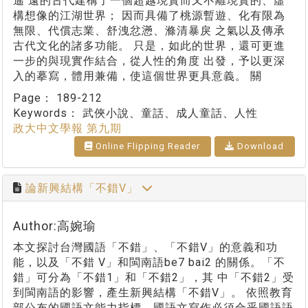
遙 遠的古代建構了一個超越現實而又不離現實的、虛
構想像的江湖世界； 因而具備了桃源暫遊、化有限為
無限、代償志業、舒洩忿懣、滌清暴戾 之氣以及傳承
古代文化的諸多功能。 只是，如此的世界，還可更進
一步的與現實作結合，從人性的角度 出發，予以更深
入的摹寫，體用兼備，使這個世界更具意義。 關
Page：
189-212
Keywords：
武俠小說、童話、成人童話、人性
政大中文學報 第九期
Online Flipping Reader
Download
論新興結構「不錯V」
Author:高婉瑜
本文探討台灣國語「不錯」、「不錯V」的意義和功
能，以及「不錯 V」和閩南語be7 bai2 的關係。「不
錯」可分為「不錯1」和「不錯2」，其 中「不錯2」受
到閩南語的影響，產生新興結構「不錯V」。 依照教育
部公布的國語文能力指標，國語文寫作必須合乎國語語