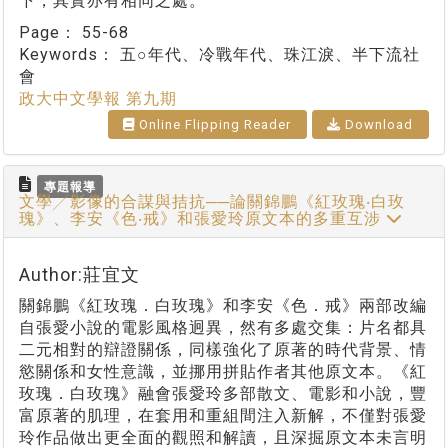
下，其實亦有相同之處。
Page：
55-68
Keywords：
五○年代、冷戰年代、珠江淚、半下流社
會
政大中文學報 第九期
Online Flipping Reader
Download
專題報導
文學╱影像的合謀與拮抗──論關錦鵬《紅玫瑰‧白玫
瑰》、李安《色‧戒》和張愛玲原文本的多重互涉
Author:莊宜文
關錦鵬《紅玫瑰．白玫瑰》和李安《色．戒》兩部改編
自張愛小說的電影風格迥異，然有多處交集：片名都具
二元相對的辯證關係，同樣強化了原著的時代背景、情
慾關係和女性意識，並挪用拼貼作者其他原文本。《紅
玫瑰．白玫瑰》融會張愛玲多部散文、電影和小說，豐
富原著的肌理，在套用和重組間注入新解，不僅對張愛
玲作品做出更全面的觀照和解讀，且深掘原文本未言明