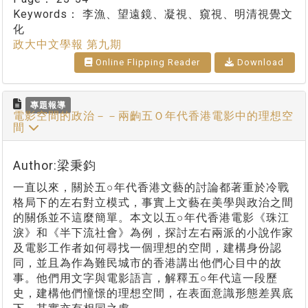
Keywords：
李漁、望遠鏡、凝視、窺視、明清視覺文
化
政大中文學報 第九期
Online Flipping Reader
Download
專題報導
電影空間的政治－－兩齣五Ｏ年代香港電影中的理想空
間
Author:梁秉鈞
一直以來，關於五○年代香港文藝的討論都著重於冷戰
格局下的左右對立模式，事實上文藝在美學與政治之間
的關係並不這麼簡單。本文以五○年代香港電影《珠江
淚》和《半下流社會》為例，探討左右兩派的小說作家
及電影工作者如何尋找一個理想的空間，建構身份認
同，並且為作為難民城市的香港講出他們心目中的故
事。他們用文字與電影語言，解釋五○年代這一段歷
史，建構他們憧憬的理想空間，在表面意識形態差異底