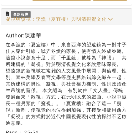
專題報導
凝視與窺視：李漁〈夏宜樓〉與明清視覺文化
Author:陳建華
在李漁的〈夏宜樓〉中，來自西洋的望遠鏡為一對才子
佳人穿針引線，唬弄冬烘的家長，使有情人終成眷屬。
這篇小說創意十足，而「千里鏡」被尊為「神眼」，其
所建構的「凝視」對於明清視覺文化來說意味深長。
望遠鏡的新視域在複雜的人文風景中展開，與倫理、性
別、園林美學及春宮文學等歷史脈絡錯綜交織在一起，
其所建構的男性「凝視」與社會權力機制、性別政治產
生吊詭的關係。 本文認為，有別於由「文人畫」傳統
發展而來「散視」方式，在元明以來的戲曲、小說中滋
長一種另類的「窺視」。〈夏宜樓〉融合了這一「窺
視」新潮，使視覺的地位得到加強，其接受和挪用西方
「凝視」的方式對於近代中國視覺現代性的探討不乏啟
迪意義。
Page：
25-54