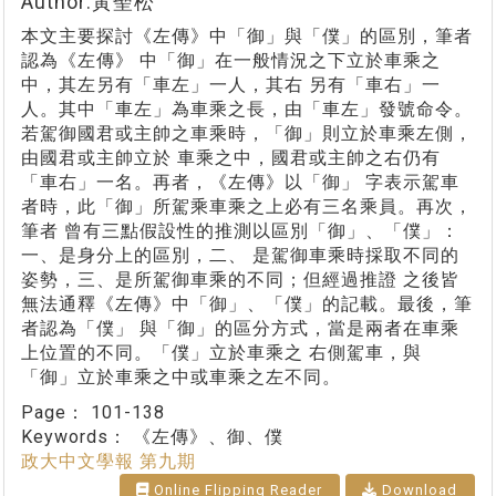
Author:黃聖松
本文主要探討《左傳》中「御」與「僕」的區別，筆者
認為《左傳》 中「御」在一般情況之下立於車乘之
中，其左另有「車左」一人，其右 另有「車右」一
人。其中「車左」為車乘之長，由「車左」發號命令。
若駕御國君或主帥之車乘時，「御」則立於車乘左側，
由國君或主帥立於 車乘之中，國君或主帥之右仍有
「車右」一名。再者，《左傳》以「御」 字表示駕車
者時，此「御」所駕乘車乘之上必有三名乘員。再次，
筆者 曾有三點假設性的推測以區別「御」、「僕」：
一、是身分上的區別，二、 是駕御車乘時採取不同的
姿勢，三、是所駕御車乘的不同；但經過推證 之後皆
無法通釋《左傳》中「御」、「僕」的記載。最後，筆
者認為「僕」 與「御」的區分方式，當是兩者在車乘
上位置的不同。「僕」立於車乘之 右側駕車，與
「御」立於車乘之中或車乘之左不同。
Page：
101-138
Keywords：
《左傳》、御、僕
政大中文學報 第九期
Online Flipping Reader
Download