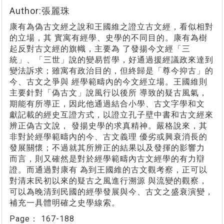
Author:張麗珠
康有為偽古文經之說和王國維之證立古文經，看似相對
的立場，其 實寓有經學、史學的不同目的。康有為樹
起反對古文經的旗幟，主要為 了發揚今文經「三
統」、「三世」說的變易哲學，好通過援經議政來達到
變法訴求；雖寓有政治目的，但終歸是「尊今抑古」的
今、古文之爭與 經學範疇內的今文經立場。王國維則
主要針對「偽古文」說風行以後所 導致的疑古風氣，
期能有所導正，因此他通過結合小學、古文字學和文
獻記載的經史互證方式，以證立孔子壁中書和古文經來
辨正偽古文說， 發揚史學的求真精神。嚴格說來，其
非對於經學範疇內的今、古文義理 優劣或興衰消長的
發展關懷；不過就其所辨正的結果以及發揮的影響力
而言，則又確然是對於經學範疇內古文經學的有力辯
證。而通過對康有 為到王國維的古文觀考察，正可以
對清末民初以來的疑古之風進行溯源 與流變的觀察，
可以為晚清到民國的經學發展與今、古文之盛衰演變，
補充一具體明確之史學線索。
Page：
167-188