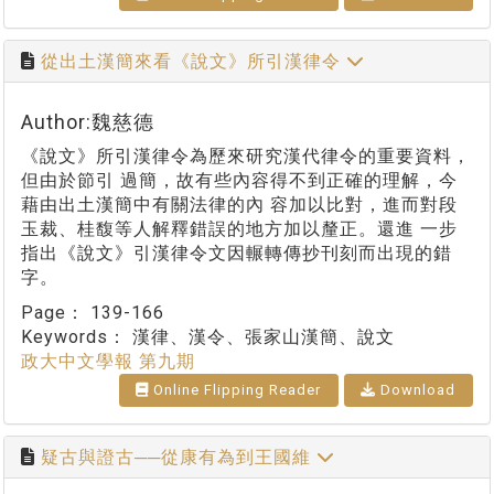
從出土漢簡來看《說文》所引漢律令
Author:魏慈德
《說文》所引漢律令為歷來研究漢代律令的重要資料，
但由於節引 過簡，故有些內容得不到正確的理解，今
藉由出土漢簡中有關法律的內 容加以比對，進而對段
玉裁、桂馥等人解釋錯誤的地方加以釐正。還進 一步
指出《說文》引漢律令文因輾轉傳抄刊刻而出現的錯
字。
Page：
139-166
Keywords：
漢律、漢令、張家山漢簡、說文
政大中文學報 第九期
Online Flipping Reader
Download
疑古與證古──從康有為到王國維