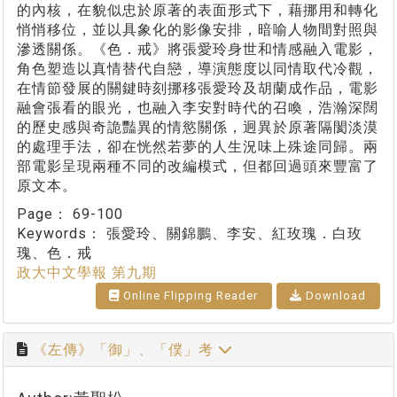
的內核，在貌似忠於原著的表面形式下，藉挪用和轉化
悄悄移位，並以具象化的影像安排，暗喻人物間對照與
滲透關係。《色．戒》將張愛玲身世和情感融入電影，
角色塑造以真情替代自戀，導演態度以同情取代冷觀，
在情節發展的關鍵時刻挪移張愛玲及胡蘭成作品，電影
融會張看的眼光，也融入李安對時代的召喚，浩瀚深闊
的歷史感與奇詭豔異的情慾關係，迥異於原著隔閡淡漠
的處理手法，卻在恍然若夢的人生況味上殊途同歸。兩
部電影呈現兩種不同的改編模式，但都回過頭來豐富了
原文本。
Page：
69-100
Keywords：
張愛玲、關錦鵬、李安、紅玫瑰．白玫
瑰、色．戒
政大中文學報 第九期
Online Flipping Reader
Download
《左傳》「御」、「僕」考