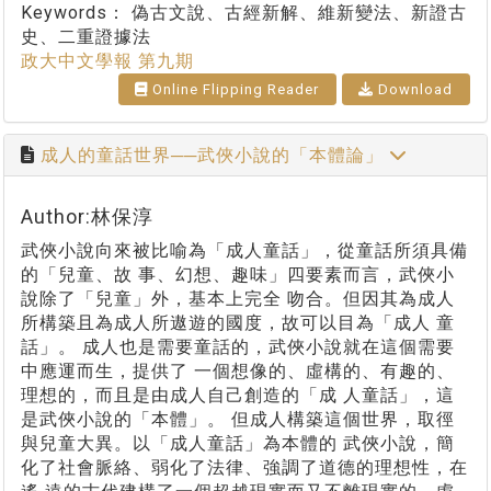
Keywords：
偽古文說、古經新解、維新變法、新證古
史、二重證據法
政大中文學報 第九期
Online Flipping Reader
Download
成人的童話世界──武俠小說的「本體論」
Author:林保淳
武俠小說向來被比喻為「成人童話」，從童話所須具備
的「兒童、故 事、幻想、趣味」四要素而言，武俠小
說除了「兒童」外，基本上完全 吻合。但因其為成人
所構築且為成人所遨遊的國度，故可以目為「成人 童
話」。 成人也是需要童話的，武俠小說就在這個需要
中應運而生，提供了 一個想像的、虛構的、有趣的、
理想的，而且是由成人自己創造的「成 人童話」，這
是武俠小說的「本體」。 但成人構築這個世界，取徑
與兒童大異。以「成人童話」為本體的 武俠小說，簡
化了社會脈絡、弱化了法律、強調了道德的理想性，在