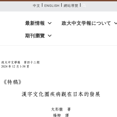
|
|
|
:::
中文
ENGLISH
網站導覽
最新情報
政大中文学報について
期刊瀏覽