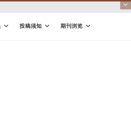
:::
员
投稿须知
期刊浏览