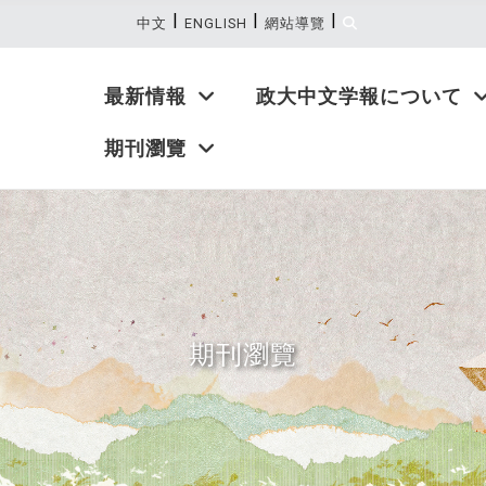
|
|
|
:::
中文
ENGLISH
網站導覽
最新情報
政大中文学報について
期刊瀏覽
期刊瀏覽