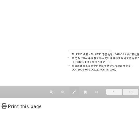
Print this page
文學報© All RIGHTS RESERVED, Please see Terms of use 題字
2939-3091 Ext.62302 Fax：886-2-2939-3834. E-Mail：bulletin@
NO.64,Sec.2,ZhiNan Rd.,Wenshan District,Taipei City 11605,Taiwa