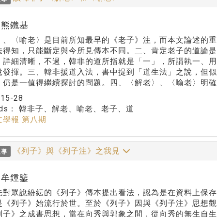
r:熊鐵基
〉、〈喻老〉是目前所知最早的《老子》注，而本文論述的
法得知，只能斷定與今所見傳本不同。二、肯定老子的道論是
》詳細清晰，不過，韓非的道所指就是「一」，所謂執一、
說發揮。三、韓非援道入法，書中提到「道生法」之說，但
，仍是一值得繼續探討的問題。四、〈解老〉、〈喻老〉明確
：
15-28
rds：
韓非子、解老、喻老、老子、道
文學報 第八期
《列子》與《列子注》之我見
報導
r:牟鍾鑒
先對眾說紛紜的《列子》傳本提出看法，認為是在資料上保存
是《列子》始流行於世。至於《列子》因與《列子注》思想觀
列子》之成書思想，當在向秀與郭象之間，從向秀的無生自