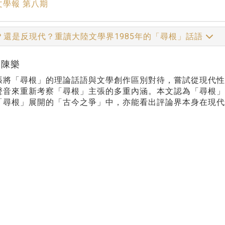
文學報 第八期
？還是反現代？重讀大陸文學界1985年的「尋根」話語
r:陳樂
張將「尋根」的理論話語與文學創作區別對待，嘗試從現代性
聲音來重新考察「尋根」主張的多重內涵。本文認為「尋根
「尋根」展開的「古今之爭」中，亦能看出評論界本身在現代
：
175-200
rds：
尋根、文化熱、現代性、文革後中國、文化論爭
文學報 第八期
Print this page
文學報© All RIGHTS RESERVED, Please see Terms of use 題字
2939-3091 Ext.62302 Fax：886-2-2939-3834. E-Mail：bulletin@
NO.64,Sec.2,ZhiNan Rd.,Wenshan District,Taipei City 11605,Taiwa