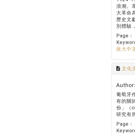
浪潮。
大革命
歷史文
別體驗
Page
Keywo
政大中
文化
Autho
葡萄牙
有的關於
份」（c
研究有
Page
Keywo