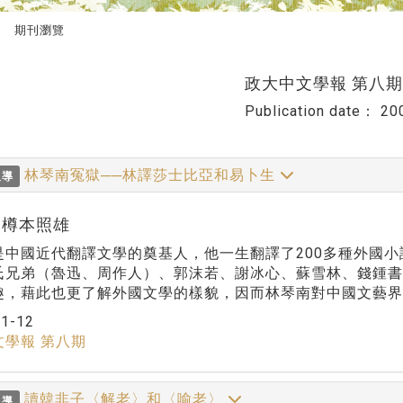
期刊瀏覽
政大中文學報 第八期
Publication date：
20
林琴南冤獄──林譯莎士比亞和易卜生
報導
or:樽本照雄
是中國近代翻譯文學的奠基人，他一生翻譯了200多種外國
氏兄弟（魯迅、周作人）、郭沫若、謝冰心、蘇雪林、錢鍾
趣，藉此也更了解外國文學的樣貌，因而林琴南對中國文藝界
：
1-12
文學報 第八期
讀韓非子〈解老〉和〈喻老〉
報導