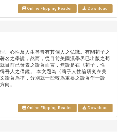
Online Flipping Reader
Download
名理、心性及人生等皆有其個人之弘識。有關荀子之
最著名之學說，然而，從目前美國漢學界已出版之荀
就目前已發表之論著而言，無論是在《荀子．性
得吾人之借鏡。 本文題為〈荀子人性論研究在美
文論著為準，分別就一些較為重要之論著作一論
方向。
Online Flipping Reader
Download