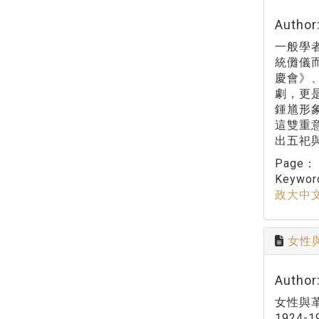
Autho
一般學
統儺儀
慶會》
劇，更
鍾馗形
這雙重
出五祀
Page
Keywo
政大中
女性
Autho
女性與
192