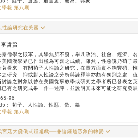
rds：
莊子、逍遙、逍遙遊、無為、郭象
文學報 第八期
人性論研究在美國
r:李哲賢
先秦儒學之殿軍，其學無所不窺，舉凡政治、社會、經濟、
在美國漢學界已作出極為可喜之成績。雖然，性惡說乃荀子
論著看來，有關荀子人性論之研究，在量方面實不夠豐碩。惟
本之研究，抑或對人性論之分析與詮釋等亦頗有獨到之處，值
所討論之對象以曾在美國從事教學或研究之學者所已發表之英
就已有之研究成果，作一述評，並說明其未來可能之研究發展
：
65-96
rds：
荀子、人性論、性惡、偽、義
文學報 第八期
代宮廷大儺儀式鍾馗戲──兼論鍾馗形象的轉變