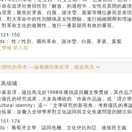
革命在追求社會與性別「解放」的過程中，女性在其間的處境
為背景，聚焦於茅盾、白薇、謝冰瑩、葉紫等幾位參與並表
獻，對大革命中的性別關係及女性體驗，進行細緻闡釋和理
，對革命文化的複雜性，進行一番新穎而有效的審視。
：
121-150
rds：
性／性別、國民革命、謝冰瑩、白薇、茅盾、葉紫
文學報 第八期
主體性的尋求──論葡國作家若澤．薩拉馬戈
r:馮傾城
作家若澤．薩拉馬戈於1998年獲得諾貝爾文學獎後，其作
薩氏的研究成果，大多為傳統的「作家作品論」或「譯介學」（med
ultural identity）這一「文學研究的新視角」考察
所拓展，並彙入全球學界對文化認同與文化焦慮問題的關注與
：
151-174
rds：
葡萄牙文學、認同危機、文化伊比利亞、後殖民主義