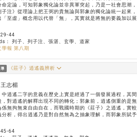
分命定論，可知郭象獨化論並非異軍突起，乃是一社會思潮，
列子注》從理論上把王弼的貴無論與郭象的獨化論統一起來
出「至虛」概念用以代替「無」，其實就是將無的要義加以
：
29-44
rds：
列子、列子注、張湛、玄學、道家
文學報 第八期
《莊子》逍遙義辨析
報導
r:王志楣
》中逍遙二字的意義在歷史上實是經過了一個發展過程，其
後，對逍遙的解釋出現不同的轉化；郭象前，逍遙側重的是
為係無拘無束自由自在，而戰國時期的《莊子》之逍遙，實
義分析，得出逍遙乃是對自然無為之抽象理解，而郭象所賦予
：
45-64