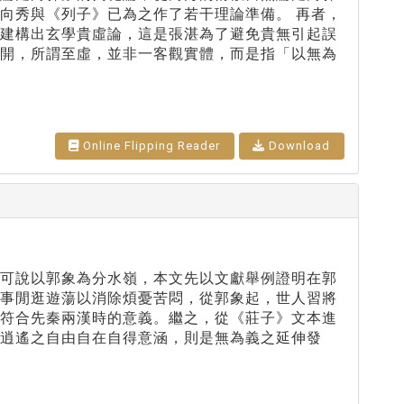
向秀與《列子》已為之作了若干理論準備。 再者，
，建構出玄學貴虛論，這是張湛為了避免貴無引起誤
展開，所謂至虛，並非一客觀實體，而是指「以無為
Online Flipping Reader
Download
間可說以郭象為分水嶺，本文先以文獻舉例證明在郭
無事閒逛遊蕩以消除煩憂苦悶，從郭象起，世人習將
較符合先秦兩漢時的意義。繼之，從《莊子》文本進
逍遙之自由自在自得意涵，則是無為義之延伸發