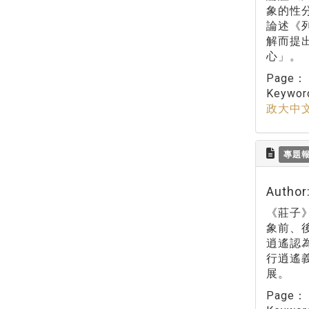
象的性
論述《
解而提
心」。
Page
Keywo
政大中
專題
Autho
《莊子
象前、
逍遙認
行逍遙
展。
Page