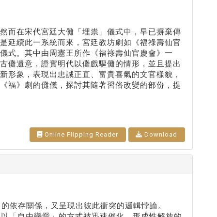
，然而在宋代宮廷大儺「埋祟」儀式中，早已摒棄傳
正是延續此一系統而來，宮廷教坊劇如《福祿壽仙官
儀式。其中由周憲王所作《福祿壽仙官慶會》一
的古儺遺意，證實明代以儺戲驅儺的情形，並且提出
的新形象，表現出忠誠正直、富貴喜氣的文官樣貌，
論《福》劇的儺儀，探討其隨著習俗改變的部份，提
Online Flipping Reader
Download
」的依存關係，又呈現出彼此衝突的邏輯悖論。
潮，以「自由戀愛」的方式被迅速催化，形成性解放的