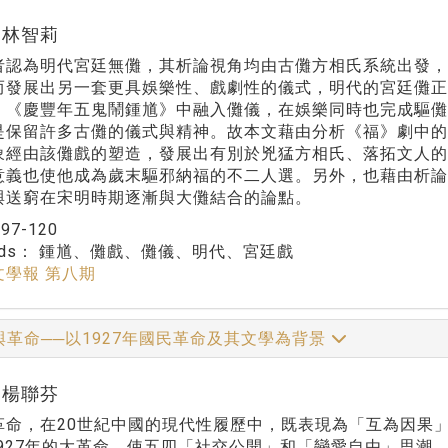
r:林智莉
者認為明代宮廷無儺，其析論視角均由古儺方相氏系統出發
而發展出另一套更具娛樂性、戲劇性的儀式，明代的宮廷儺
、《慶豐年五鬼鬧鍾馗》中融入儺儀，在娛樂同時也完成驅儺
是保留許多古儺的儀式與精神。故本文藉由分析《福》劇中
象經由該儺戲的塑造，發展出有別於兇猛方相氏、落拓文人
意義也使他成為歲末驅邪納福的不二人選。另外，也藉由析
與送窮在宋明時期逐漸與大儺結合的論點。
：
97-120
rds：
鍾馗、儺戲、儺儀、明代、宮廷戲
文學報 第八期
與革命──以1927年國民革命及其文學為背景
r:楊聯芬
革命，在20世紀中國的現代性履歷中，既表現為「互為因果
4-1927年的大革命，使五四「社交公開」和「戀愛自由」思