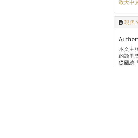
政大中
現代
Autho
本文主
的論爭
從圍繞
Page
Keywo
政大中
Share
政大中
Tel：886-2-
Address：