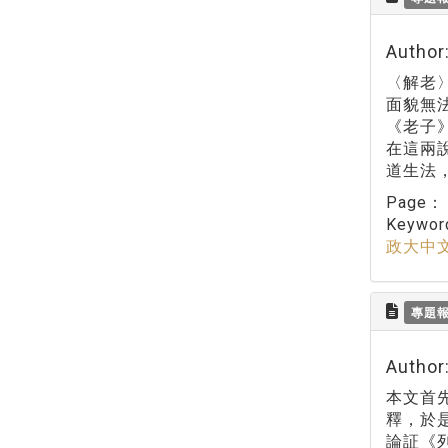
Autho
〈解老
面貌無
《老子
在這兩
道生法
Page
Keywo
政大中
專題
Autho
本文首
釋，於
論証《