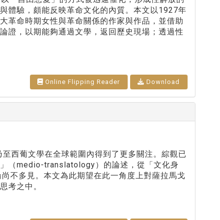
與體驗，頗能反映革命文化的內質。本文以1927年
現大革命時期女性與革命關係的作家與作品，並借助
論論證，以期能夠通過文學，返回歷史現場；透過性
Online Flipping Reader
Download
品乃至西葡文學在全球範圍內得到了更多關注。綜觀已
io-translatology）的論述，從「文化身
薩氏的專論尚不多見。本文為此期望在此一角度上對薩拉馬戈
思考之中。