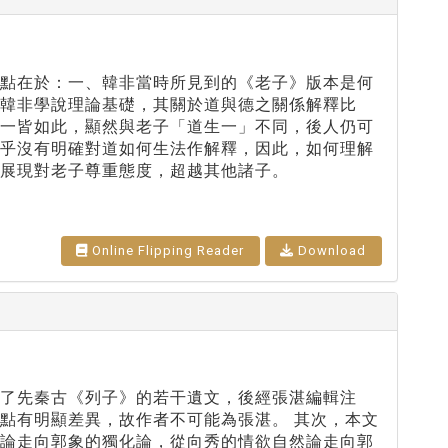
重點在於：一、韓非當時所見到的《老子》版本是何
韓非學說理論基礎，其關於道與德之關係解釋比
用一皆如此，顯然與老子「道生一」不同，後人仍可
似乎沒有明確對道如何生法作解釋，因此，如何理解
展現對老子尊重態度，超越其他諸子。
Online Flipping Reader
Download
了先秦古《列子》的若干遺文，後經張湛編輯注
點有明顯差異，故作者不可能為張湛。 其次，本文
生論走向郭象的獨化論，從向秀的情欲自然論走向郭