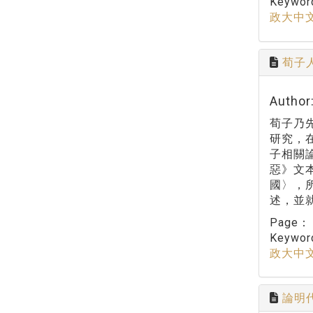
Keywo
政大中
荀子
Autho
荀子乃
研究，
子相關
惡》文
國〉，
述，並
Page
Keywo
政大中
論明