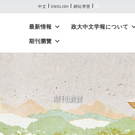
|
|
|
:::
中文
ENGLISH
網站導覽
最新情報
政大中文学報について
期刊瀏覽
期刊瀏覽