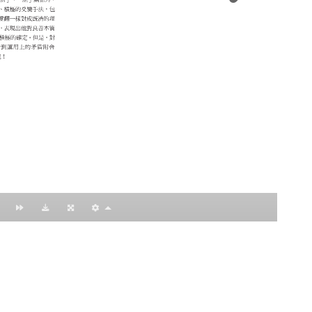
：黃明理
nccu.edu.tw
n (R.O.C)