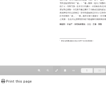
Print this page
文學報© All RIGHTS RESERVED, Please see Terms of use 題字
2939-3091 Ext.62302 Fax：886-2-2939-3834. E-Mail：bulletin@
NO.64,Sec.2,ZhiNan Rd.,Wenshan District,Taipei City 11605,Taiwa