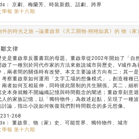
rds：
京劇、梅蘭芳、時裝新戲、話劇、跨界
文學報 第十六期
物件的時光之旅 ─論董啟章《天工開物‧栩栩如真》的 物（
r:鄒文律
歷史是董啟章反覆書寫的母題。董啟章從2002年開始了「
開啟了一種別於同代作家的方法來敘說城市與歷史。V城作為
中，兩者間的關係時有改變。本文主要論述方向有二：其一是
，考察董啟章如何運用「文字工場的想像模式」，創造種種
，兩者如何互相延伸，同時彼此限制的共生關係。其二，細析
寫史本身就離不開編織記憶與時間觀念的闡述；董啟章刻意
代人的家族記憶，以「獨特物件」為敘述起點，呈現了一種
的討論，指出小說如何恢復我們對時間觀念的多元想像。
：
231-268
rds：
董啟章、物（家）史、可能世界、獨特物件、城市
文學報 第十六期