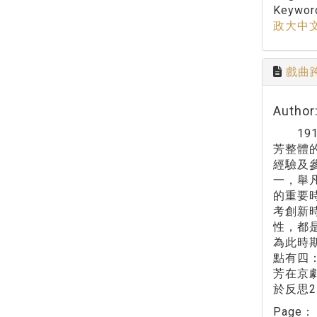
Keywo
政大中
戲曲
Autho
191
芳整體
經驗及
一，舉
的重要
考創新
性，都
為此時
點有四
芳在京
於反思
Page