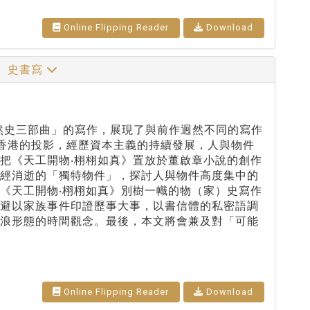
Online Flipping Reader
Download
家）史書寫
自然史三部曲」的寫作，展現了與前作迥然不同的寫作
香港的投影，經歷資本主義的持續發展，人與物件
把《天工開物‧栩栩如真》置放於董啟章小說的創作
已經消逝的「獨特物件」，探討人與物件高度集中的
《天工開物‧栩栩如真》別樹一幟的物（家）史寫作
迴避以家族事件印證歷事大事，以書信體的私密語調
波浪形態的時間觀念。最後，本文將會兼及對「可能
Online Flipping Reader
Download