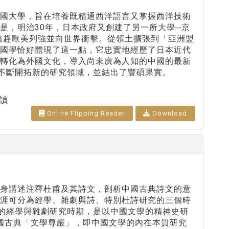
國大學，旨在培養既精通西洋語言又掌握西洋技術
是，明治30年，日本政府又創建了另一所大學─京
慮追趕歐美列強並向世界衝擊。從領土擴張到「亞洲盟
中國學恰好體現了這一點，它忠實地經歷了日本近代
全轉化為外國文化，導入尚未廣為人知的中國的最新
不斷開拓新的研究領域，並結出了豐碩果實。
讀
Online Flipping Reader
Download
身講述注釋杜甫及其詩文，剖析中國古典詩文的意
生涯可分為經學、雜劇與詩、特別杜詩研究的三個時
4年的經學與雜劇研究時期，是以中國文學的精神史研
中國古典「文學尊嚴」，即中國文學的內在本質研究