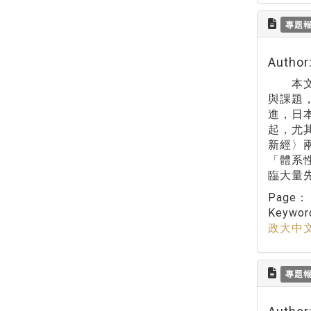
專題
Auth
本文藉
與課題
進，日
起，尤
新經〉
「體系
臨大量
Page
Keywo
政大中
專題