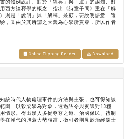
二書的體例設計、對於「經典」與「道」的認知、對
運用西方詮釋學的概念，指出《詩童子問》重在「解
傳》則是「說明」與「解釋」兼顧，要說明語意，還
體驗，又由於其所謂之大義為心學所貫穿，所以作者
Online Flipping Reader
Download
知該時代人物處理事件的方法與主張，也可得知該
範圍，以穀梁學為對象，透過詔令與奏議對13種
應用情形。得出漢人多從尊尊之道、治國保民、禮制
梁學在漢代的興衰大勢相當，徵引者則見於治經儒士