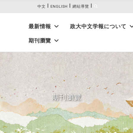
|
|
|
:::
中文
ENGLISH
網站導覽
最新情報
政大中文学報について
期刊瀏覽
期刊瀏覽