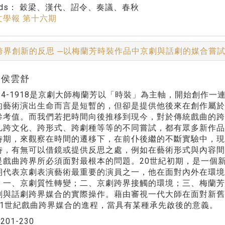
rds：
穀梁、漢代、詔令、奏議、春秋
文學報 第十六期
跨界創新的反思 ─以梅蘭芳時裝作品中京劇與話劇的媒合嘗
r:侯雲舒
4-1918是京劇大師梅蘭芳以「時裝」為主軸，開始創作一
的藝術演出生命而言是短暫的，但卻是提供他後來在創作屬
參考值。而我們若把時間向後推移到現今，對於傳統戲曲的跨
凡跨文化、跨形式、跨劇種等等的不同嘗試，都有眾多新作
時期，來觀察在時間的遷移下，在前仆後繼的不斷實驗中，現
時，有無可以借鏡或提供反思之處，例如在藝術形式與內容
是戲曲跨界所必須面對最根本的問題。20世紀初期，是一個
期代表京劇表演藝術最重要的演員之一，他在面對內外在環
：一、京劇質性轉變；二、京劇跨界接觸的環境；三、梅蘭
劇與話劇跨界媒合的實際操作。藉由審視一代大師在面對新
21世紀戲曲跨界媒合的進程，當具有某種承先啟後的意義。
：
201-230