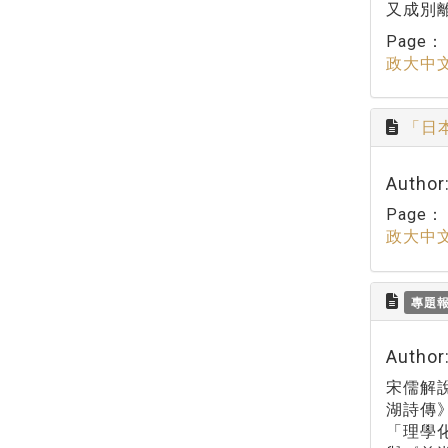
又成別
Page
政大中
「日
Autho
Page
政大中
專題
Autho
宋儒解
湖詩傳
「理學