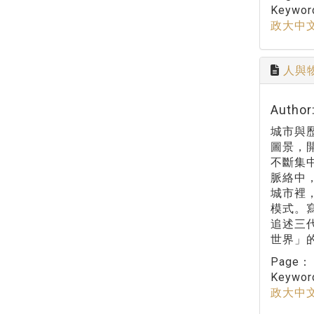
Keywo
政大中
人與
Autho
城市與
圖景，
不斷集
脈絡中
城市裡
模式。
追述三
世界」
Page
Keywo
政大中