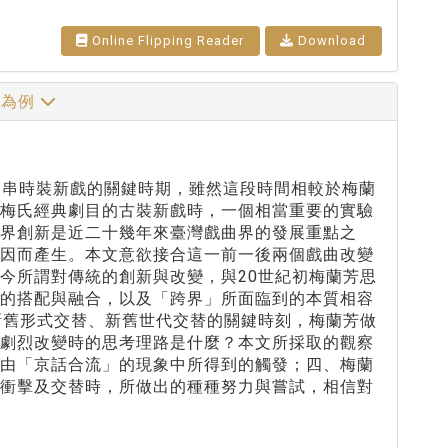
Online Flipping Reader
Download
試為例
連串時裝新戲的關鍵時期，雖然這段時間相較於梅蘭
於梅氏經典劇目的古裝新戲時，一個相當重要的實驗
界創新是近二十幾年來臺灣戲曲界的發展重點之
品因而產生。本文意欲接合這一前一後兩個戲曲改變
今所謂對傳統的創新與改變，與20世紀初梅蘭芳思
間的搭配與融合，以及「跨界」所面臨到的本質相容
新舊形式交替、新舊世代交替的關鍵時刻，梅蘭芳做
境劇烈改變時的思考理路是什麼？本文所採取的觀察
芳由「京話合流」的現象中所得到的觸發；四、梅蘭
舊衝擊及交替時，所做出的種種努力與嘗試，相信對