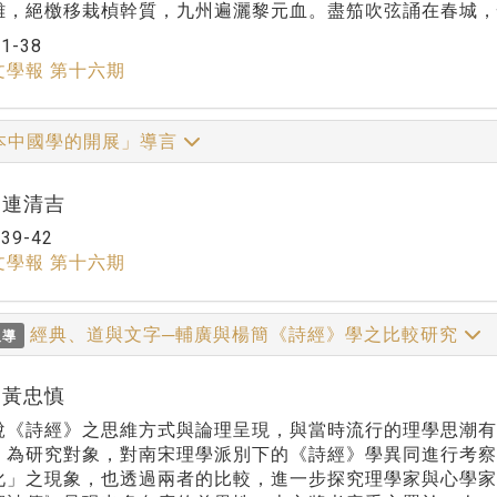
離，絕檄移栽楨幹質，九州遍灑黎元血。盡笳吹弦誦在春城，
：
1-38
文學報 第十六期
本中國學的開展」導言
r:連清吉
：
39-42
文學報 第十六期
經典、道與文字─輔廣與楊簡《詩經》學之比較研究
報導
r:黃忠慎
說《詩經》之思維方式與論理呈現，與當時流行的理學思潮
》為研究對象，對南宋理學派別下的《詩經》學異同進行考察
化」之現象，也透過兩者的比較，進一步探究理學家與心學家