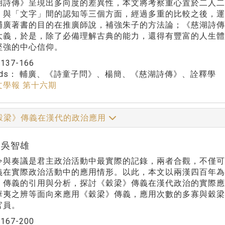
湖詩傳》呈現出多向度的差異性，本文將考察重心置於二人
」與「文字」間的認知等三個方面，經過多重的比較之後，
輔廣著書的目的在推廣師說，補強朱子的方法論；《慈湖詩
大義，於是，除了必備理解古典的能力，還得有豐富的人生
堅強的中心信仰。
：
137-166
rds：
輔廣、《詩童子問》、楊簡、《慈湖詩傳》、詮釋學
文學報 第十六期
穀梁》傳義在漢代的政治應用
r:吳智雄
奏議是君主政治活動中最實際的記錄，兩者合觀，不僅可
義在實際政治活動中的應用情形。以此，本文以兩漢四百年為
》傳義的引用與分析，探討《穀梁》傳義在漢代政治的實際
華夷之辨等面向來應用《穀梁》傳義，應用次數的多寡與穀
官員。
：
167-200