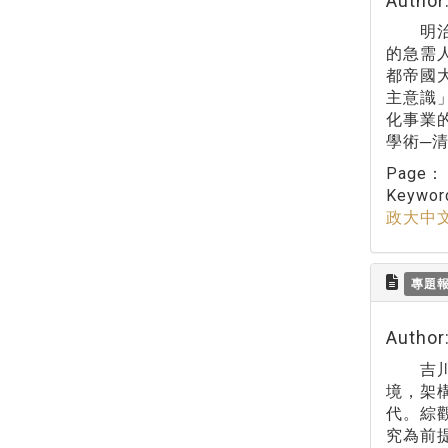
Author
明治維
的急需
都帝國
主意識
化事業
學術─
Page
Keywo
政大中
專題
Autho
吉川幸
境，架
代。綜
究為前