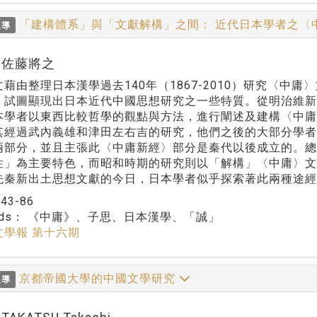
「建構體系」與「文獻解構」之間： 近代日本學者之〈
報導
or:佐藤將之
由整理日本漢學過去140年（1867-2010）研究〈中
，試圖顯現出日本近代中國思想研究之一些特質。從明治維
本學者以東西比較哲學的觀點與方法，進行闡述及建構〈中庸
其經過武內義雄和津田左右吉的研究，他們之後的大部分學
兩部分，並且主張此〈中庸新經〉部分是秦代以後成立的。
性」為主要特色，而昭和時期的研究則以「解構」〈中庸〉
先秦新出土思想文獻的今日，日本學者似乎探索著此兩種途經
：
43-86
rds：
《中庸》、子思、日本漢學、「誠」
文學報 第十六期
京都帝國大學的中國文學研究
報導