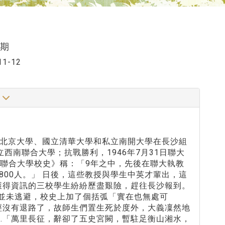
六期
11-12
釋
北京大學、國立清華大學和私立南開大學在長沙組
西南聯合大學；抗戰勝利，1946年7月31日聯大
聯合大學校史》稱：「9年之中，先後在聯大執教
3800人。」 日後，這些教授與學生中英才輩出，這
獲得資訊的三校學生紛紛歷盡艱險，趕往長沙報到。
師生並未逃避，校史上加了個括弧「實在也無處可
經沒有退路了，故師生們置生死於度外，大義凜然地
…「萬里長征，辭卻了五史宮闕，暫駐足衡山湘水，