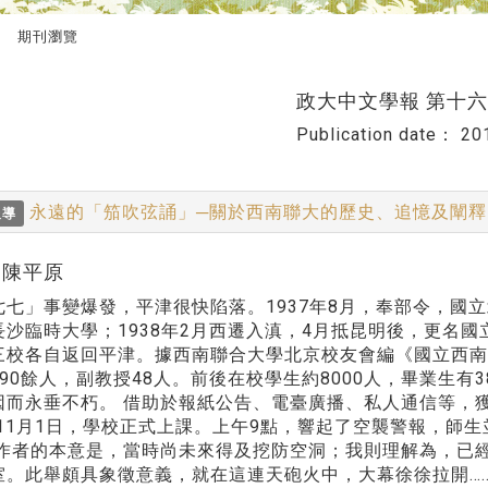
期刊瀏覽
政大中文學報 第十
Publication date：
20
永遠的「笳吹弦誦」─關於西南聯大的歷史、追憶及闡
報導
r:陳平原
」事變爆發，平津很快陷落。1937年8月，奉部令，國立
沙臨時大學；1938年2月西遷入滇，4月抵昆明後，更名國立
三校各自返回平津。據西南聯合大學北京校友會編《國立西南
90餘人，副教授48人。前後在校學生約8000人，畢業生有
因而永垂不朽。 借助於報紙公告、電臺廣播、私人通信等，
7年11月1日，學校正式上課。上午9點，響起了空襲警報，
 作者的本意是，當時尚未來得及挖防空洞；我則理解為，已
室。此舉頗具象徵意義，就在這連天砲火中，大幕徐徐拉開…