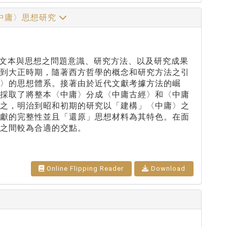
中庸〉思想研究
庸〉文本與思想之問題意識、研究方法、以及研究成果
新到大正時期，隨著西方哲學的概念和研究方法之引
〉的思想體系。接著由於近代文獻考據方法的崛
者採取了將整本〈中庸〉分成〈中庸古經〉和〈中庸
總之，明治到昭和初期的研究以「建構」〈中庸〉之
文獻的完整性並且「還原」思想材料為其特色。在面
之間較為合適的交點。
Online Flipping Reader
Download