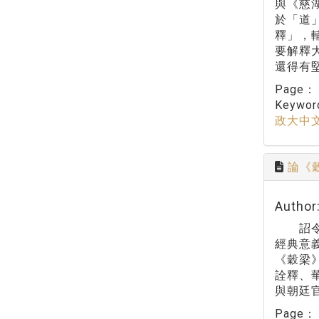
與《慈
於「道
釋」，
要解釋
還得有
Page
Keywo
政大中
論《
Autho
詔令與
經典意
《穀梁
詮釋、
與朝廷
Page