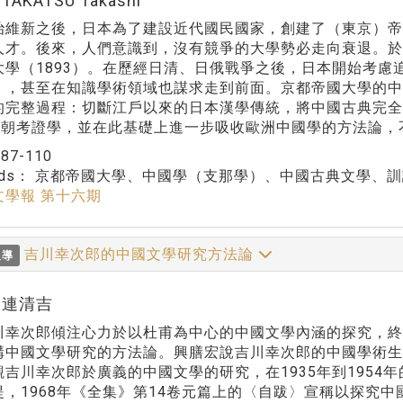
:TAKATSU Takashi
新之後，日本為了建設近代國民國家，創建了（東京）帝
人才。後來，人們意識到，沒有競爭的大學勢必走向衰退。於
大學（1893）。在歷經日清、日俄戰爭之後，日本開始考
」，甚至在知識學術領域也謀求走到前面。京都帝國大學的
的完整過程：切斷江戶以來的日本漢學傳統，將中國古典完
清朝考證學，並在此基礎上進一步吸收歐洲中國學的方法論，
：
87-110
rds：
京都帝國大學、中國學（支那學）、中國古典文學、訓
文學報 第十六期
吉川幸次郎的中國文學研究方法論
報導
r:連清吉
次郎傾注心力於以杜甫為中心的中國文學內涵的探究，終
構中國文學研究的方法論。興膳宏說吉川幸次郎的中國學術
觀吉川幸次郎於廣義的中國文學的研究，在1935年到195
提，1968年《全集》第14卷元篇上的〈自跋〉宣稱以探究