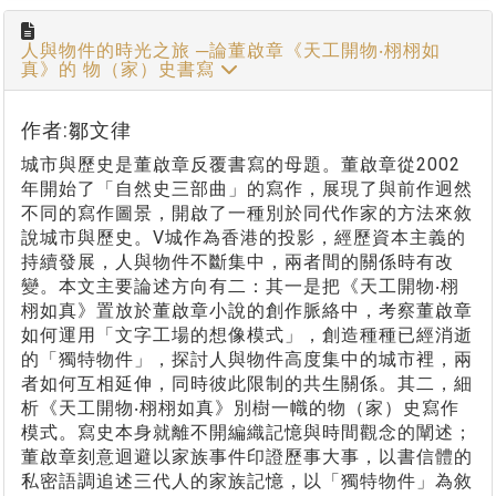
人與物件的時光之旅 ─論董啟章《天工開物‧栩栩如
真》的 物（家）史書寫
作者:鄒文律
城市與歷史是董啟章反覆書寫的母題。董啟章從2002
年開始了「自然史三部曲」的寫作，展現了與前作迥然
不同的寫作圖景，開啟了一種別於同代作家的方法來敘
說城市與歷史。V城作為香港的投影，經歷資本主義的
持續發展，人與物件不斷集中，兩者間的關係時有改
變。本文主要論述方向有二：其一是把《天工開物‧栩
栩如真》置放於董啟章小說的創作脈絡中，考察董啟章
如何運用「文字工場的想像模式」，創造種種已經消逝
的「獨特物件」，探討人與物件高度集中的城市裡，兩
者如何互相延伸，同時彼此限制的共生關係。其二，細
析《天工開物‧栩栩如真》別樹一幟的物（家）史寫作
模式。寫史本身就離不開編織記憶與時間觀念的闡述；
董啟章刻意迴避以家族事件印證歷事大事，以書信體的
私密語調追述三代人的家族記憶，以「獨特物件」為敘