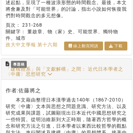
述起點，呈現了一種波浪形態的時間觀念。最後，本文
將會兼及對「可能世界」的討論，指出小說如何恢復我
們對時間觀念的多元想像。
頁次：
231-268
關鍵字：
董啟章、物（家）史、可能世界、獨特物
件、城市
政大中文學報 第十六期
線上翻⾴閱讀
下載
專題稿
「建構體系」與「文獻解構」之間： 近代日本學者之
〈中庸〉思想研究
作者:佐藤將之
本文藉由整理日本漢學過去140年（1867-2010）
研究〈中庸〉文本與思想之問題意識、研究方法、以及
研究成果與課題，試圖顯現出日本近代中國思想研究之
一些特質。從明治維新到大正時期，隨著西方哲學的概
念和研究方法之引進，日本學者以東西比較哲學的觀點
與方法，進行闡述及建構〈中庸〉的思想體系。接著由