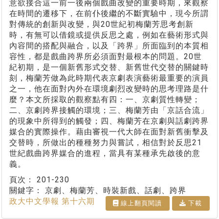
意欲接合這一前一後兩個戲曲改變的重要時期，來觀察
在時間的遷移下，在前仆後繼的不斷實驗中，現今所謂
對傳統的創新與改變，與20世紀初梅蘭芳思考創新
時，有無可以借鏡或提供反思之處，例如在藝術形式與
內容間的搭配與融合，以及「跨界」所面臨到的本質相
容性，都是戲曲跨界所必須面對最根本的問題。20世
紀初期，是一個新舊形式交替、新舊世代交替的關鍵時
刻，梅蘭芳做為此時期代表京劇表演藝術最重要的演員
之一，他在面對內外在環境劇烈改變時的思考理路是什
麼？本文所採取的觀察點有四：一、京劇質性轉變；
二、京劇跨界接觸的環境；三、梅蘭芳由「京話合流」
的現象中所得到的觸發；四、梅蘭芳在京劇與話劇跨界
媒合的實際操作。藉由審視一代大師在面對新舊衝擊及
交替時，所做出的種種努力與嘗試，相信對於反思21
世紀戲曲跨界媒合的進程，當具有某種承先啟後的意
義。
頁次：
201-230
關鍵字：
京劇、梅蘭芳、時裝新戲、話劇、跨界
政大中文學報 第十六期
線上翻⾴閱讀
下載