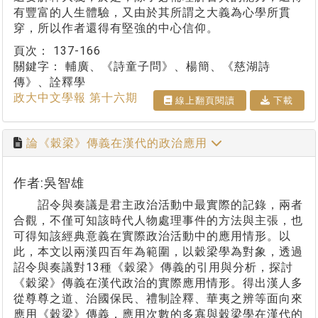
有豐富的人生體驗，又由於其所謂之大義為心學所貫
穿，所以作者還得有堅強的中心信仰。
頁次：
137-166
關鍵字：
輔廣、《詩童子問》、楊簡、《慈湖詩
傳》、詮釋學
政大中文學報 第十六期
線上翻⾴閱讀
下載
論《穀梁》傳義在漢代的政治應用
作者:吳智雄
詔令與奏議是君主政治活動中最實際的記錄，兩者
合觀，不僅可知該時代人物處理事件的方法與主張，也
可得知該經典意義在實際政治活動中的應用情形。以
此，本文以兩漢四百年為範圍，以穀梁學為對象，透過
詔令與奏議對13種《穀梁》傳義的引用與分析，探討
《穀梁》傳義在漢代政治的實際應用情形。得出漢人多
從尊尊之道、治國保民、禮制詮釋、華夷之辨等面向來
應用《穀梁》傳義，應用次數的多寡與穀梁學在漢代的