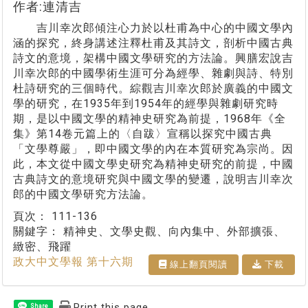
作者:連清吉
吉川幸次郎傾注心力於以杜甫為中心的中國文學內
涵的探究，終身講述注釋杜甫及其詩文，剖析中國古典
詩文的意境，架構中國文學研究的方法論。興膳宏說吉
川幸次郎的中國學術生涯可分為經學、雜劇與詩、特別
杜詩研究的三個時代。綜觀吉川幸次郎於廣義的中國文
學的研究，在1935年到1954年的經學與雜劇研究時
期，是以中國文學的精神史研究為前提，1968年《全
集》第14卷元篇上的〈自跋〉宣稱以探究中國古典
「文學尊嚴」，即中國文學的內在本質研究為宗尚。因
此，本文從中國文學史研究為精神史研究的前提，中國
古典詩文的意境研究與中國文學的變遷，說明吉川幸次
郎的中國文學研究方法論。
頁次：
111-136
關鍵字：
精神史、文學史觀、向內集中、外部擴張、
緻密、飛躍
政大中文學報 第十六期
線上翻⾴閱讀
下載
Print this page
Share