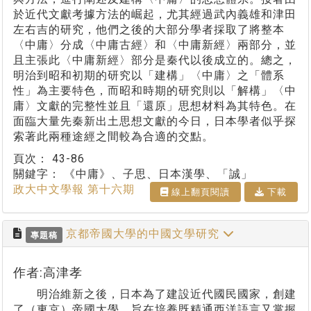
於近代文獻考據方法的崛起，尤其經過武內義雄和津田
左右吉的研究，他們之後的大部分學者採取了將整本
〈中庸〉分成〈中庸古經〉和〈中庸新經〉兩部分，並
且主張此〈中庸新經〉部分是秦代以後成立的。總之，
明治到昭和初期的研究以「建構」〈中庸〉之「體系
性」為主要特色，而昭和時期的研究則以「解構」〈中
庸〉文獻的完整性並且「還原」思想材料為其特色。在
面臨大量先秦新出土思想文獻的今日，日本學者似乎探
索著此兩種途經之間較為合適的交點。
頁次：
43-86
關鍵字：
《中庸》、子思、日本漢學、「誠」
政大中文學報 第十六期
線上翻⾴閱讀
下載
京都帝國大學的中國文學研究
專題稿
作者:高津孝
明治維新之後，日本為了建設近代國民國家，創建
了（東京）帝國大學，旨在培養既精通西洋語言又掌握