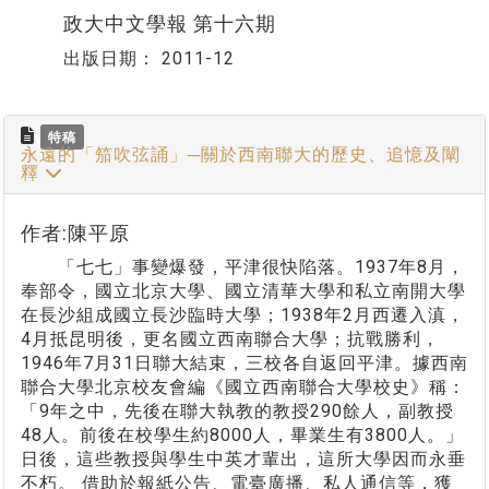
政大中文學報 第十六期
出版日期：
2011-12
特稿
永遠的「笳吹弦誦」─關於西南聯大的歷史、追憶及闡
釋
作者:陳平原
「七七」事變爆發，平津很快陷落。1937年8月，
奉部令，國立北京大學、國立清華大學和私立南開大學
在長沙組成國立長沙臨時大學；1938年2月西遷入滇，
4月抵昆明後，更名國立西南聯合大學；抗戰勝利，
1946年7月31日聯大結束，三校各自返回平津。據西南
聯合大學北京校友會編《國立西南聯合大學校史》稱：
「9年之中，先後在聯大執教的教授290餘人，副教授
48人。前後在校學生約8000人，畢業生有3800人。」
日後，這些教授與學生中英才輩出，這所大學因而永垂
不朽。 借助於報紙公告、電臺廣播、私人通信等，獲