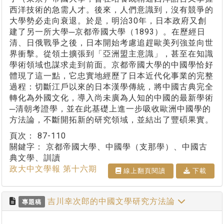
西洋技術的急需人才。後來，人們意識到，沒有競爭的
大學勢必走向衰退。於是，明治30年，日本政府又創
建了另一所大學─京都帝國大學（1893）。在歷經日
清、日俄戰爭之後，日本開始考慮追趕歐美列強並向世
界衝擊。從領土擴張到「亞洲盟主意識」，甚至在知識
學術領域也謀求走到前面。京都帝國大學的中國學恰好
體現了這一點，它忠實地經歷了日本近代化事業的完整
過程：切斷江戶以來的日本漢學傳統，將中國古典完全
轉化為外國文化，導入尚未廣為人知的中國的最新學術
─清朝考證學，並在此基礎上進一步吸收歐洲中國學的
方法論，不斷開拓新的研究領域，並結出了豐碩果實。
頁次：
87-110
關鍵字：
京都帝國大學、中國學（支那學）、中國古
典文學、訓讀
政大中文學報 第十六期
線上翻⾴閱讀
下載
吉川幸次郎的中國文學研究方法論
專題稿