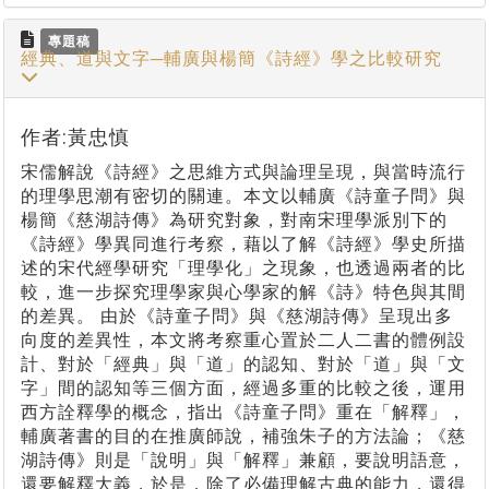
專題稿
經典、道與文字─輔廣與楊簡《詩經》學之比較研究
作者:黃忠慎
宋儒解說《詩經》之思維方式與論理呈現，與當時流行
的理學思潮有密切的關連。本文以輔廣《詩童子問》與
楊簡《慈湖詩傳》為研究對象，對南宋理學派別下的
《詩經》學異同進行考察，藉以了解《詩經》學史所描
述的宋代經學研究「理學化」之現象，也透過兩者的比
較，進一步探究理學家與心學家的解《詩》特色與其間
的差異。 由於《詩童子問》與《慈湖詩傳》呈現出多
向度的差異性，本文將考察重心置於二人二書的體例設
計、對於「經典」與「道」的認知、對於「道」與「文
字」間的認知等三個方面，經過多重的比較之後，運用
西方詮釋學的概念，指出《詩童子問》重在「解釋」，
輔廣著書的目的在推廣師說，補強朱子的方法論；《慈
湖詩傳》則是「說明」與「解釋」兼顧，要說明語意，
還要解釋大義，於是，除了必備理解古典的能力，還得