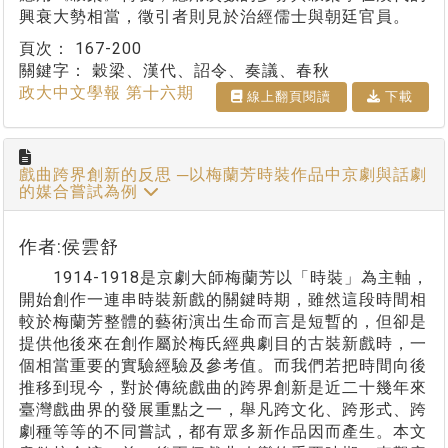
興衰大勢相當，徵引者則見於治經儒士與朝廷官員。
頁次：
167-200
關鍵字：
穀梁、漢代、詔令、奏議、春秋
政大中文學報 第十六期
線上翻⾴閱讀
下載
戲曲跨界創新的反思 ─以梅蘭芳時裝作品中京劇與話劇
的媒合嘗試為例
作者:侯雲舒
1914-1918是京劇大師梅蘭芳以「時裝」為主軸，
開始創作一連串時裝新戲的關鍵時期，雖然這段時間相
較於梅蘭芳整體的藝術演出生命而言是短暫的，但卻是
提供他後來在創作屬於梅氏經典劇目的古裝新戲時，一
個相當重要的實驗經驗及參考值。而我們若把時間向後
推移到現今，對於傳統戲曲的跨界創新是近二十幾年來
臺灣戲曲界的發展重點之一，舉凡跨文化、跨形式、跨
劇種等等的不同嘗試，都有眾多新作品因而產生。本文