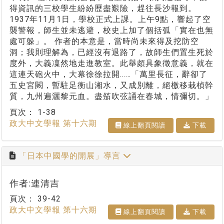
得資訊的三校學生紛紛歷盡艱險，趕往長沙報到。
1937年11月1日，學校正式上課。上午9點，響起了空
襲警報，師生並未逃避，校史上加了個括弧「實在也無
處可躲」。 作者的本意是，當時尚未來得及挖防空
洞；我則理解為，已經沒有退路了，故師生們置生死於
度外，大義凜然地走進教室。此舉頗具象徵意義，就在
這連天砲火中，大幕徐徐拉開……「萬里長征，辭卻了
五史宮闕，暫駐足衡山湘水，又成別離，絕檄移栽楨幹
質，九州遍灑黎元血。盡笳吹弦誦在春城，情彌切。」
頁次：
1-38
政大中文學報 第十六期
線上翻⾴閱讀
下載
「日本中國學的開展」導言
作者:連清吉
頁次：
39-42
政大中文學報 第十六期
線上翻⾴閱讀
下載