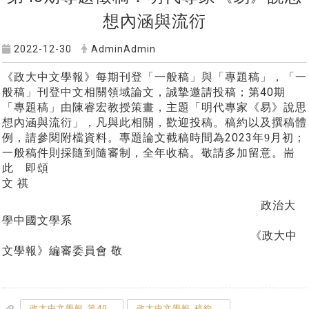
想內涵與流衍
2022-12-30
AdminAdmin
《政大中文學報》每期刊登「一般稿」與「專題稿」，「一
40
般稿」刊登中文相關領域論文，誠摯邀請投稿；第
期
「專題稿」由陳睿宏
教授策畫，主題「
明代專家《易》說思
想內涵與流衍」，凡與此相關，歡迎投稿。稿約以及撰稿體
2023
例，請參閱附檔資料。專題論文截稿時間為
年9
月初；
一般稿件則採隨到隨審制，全年收稿。敬請多加留意。耑
此 即頌
文
祺
政治大
學中國文學系
《政大中
文學報》編審委員會 敬
_政大中文學報_第40期專題徵稿說明.pdf
_政大中文學報_稿約.pdf