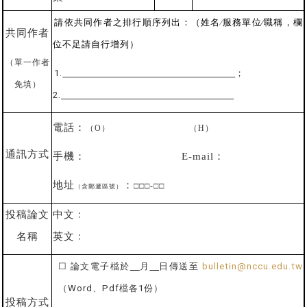
請依共同作者之排行順序列出：（姓名
∕
服務單位∕職稱，欄
共同作者
位不足請自行增列）
（單一作者
1.
；
免填）
2.
電話：
（
O
）
（
H
）
通訊
方式
手機：
E-mail
：
地址
：
□□□
-
□□
（含郵遞區號）
投稿論文
中文﹕
名稱
英文﹕
☐
論文電子檔於
月
日傳送至
bulletin@nccu.edu.tw
（
Word
、
Pdf
檔各
1
份）
投稿方式