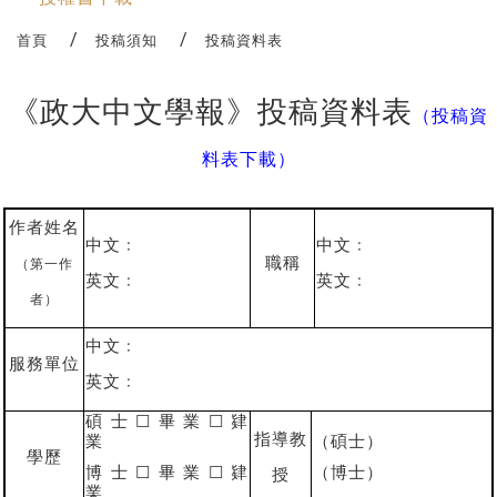
首頁
投稿須知
投稿資料表
《政大中文學報》投稿資料表
（
投稿資
料表下載）
作者姓名
中文﹕
中文﹕
職稱
（第一作
英文﹕
英文﹕
者）
中文﹕
服務單位
英文﹕
碩士
☐
畢業
☐
肄
指導教
業
（碩士）
學歷
博士
☐
畢業
☐
肄
（博士）
授
業