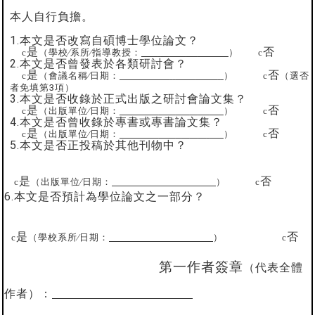
本人自行負擔。
1.
本文是否改寫自碩博士學位論文？
是
否
c
（學校∕系所∕指導教授：
）
c
2.
本文是否曾發表於各類研討會？
是
否
c
（會議名稱∕日期：
）
c
（選否
者免填第
3
項）
3.
本文是否收錄於正式出版之研討會論文集？
是
否
c
（出版單位∕日期：
）
c
4.
本文是否曾收錄於專書或專書論文集？
是
否
c
（出版單位∕日期：
）
c
5.
本文是否正投稿於其他刊物中？
是
否
c
（出版單位∕日期：
）
c
6.
本文是否預計為學位論文之一部分？
是
否
c
（
學校系所
∕日期：
）
c
第一作者簽章
（代表全體
作者）：