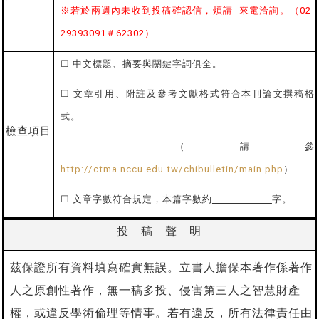
※若於兩週內未收到投稿確認信，煩請
來電洽詢。（
02-
29393091
＃
62302
）
☐
中文標題、摘要與關鍵字詞俱全。
☐
文章引用、附註及參考文獻格式符合本刊論文撰稿格
式。
檢查項目
（請參
http://ctma.nccu.edu.tw/chibulletin/main.php
）
☐
文章字數符合規定，本篇字數約
字。
投 稿 聲 明
茲保證所有資料填寫確實無誤。立書人擔保本著作係著作
人之原創性著作，無一稿多投、侵害第三人之智慧財產
權，或違反學術倫理等情事。若有違反，所有法律責任由