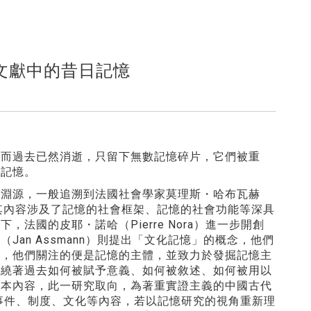
文獻中的昔日記憶
然而過去已然消逝，只留下無數記憶碎片，它們被重
人記憶。
的淵源，一般追溯到法國社會學家莫理斯・哈布瓦赫
」研究，其內容涉及了記憶的社會框架、記憶的社會功能等深具
國的皮耶・諾哈（Pierre Nora）進一步開創
an Assmann）則提出「文化記憶」的概念，他們
體，他們關注的便是記憶的主體，並致力於發掘記憶主
圍繞著過去如何被賦予意義、如何被敘述、如何被用以
文本內容，此一研究取向，為著重實證主義的中國古代
事件、制度、文化等內容，若以記憶研究的視角重新理