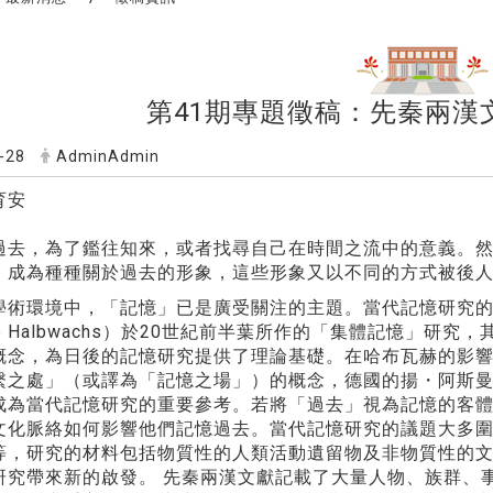
第41期專題徵稿：先秦兩漢
-28
AdminAdmin
育安
過去，為了鑑往知來，或者找尋自己在時間之流中的意義。
，成為種種關於過去的形象，這些形象又以不同的方式被後
學術環境中，「記憶」已是廣受關注的主題。當代記憶研究
ice Halbwachs）於20世紀前半葉所作的「集體記憶
念，為日後的記憶研究提供了理論基礎。在哈布瓦赫的影響下，法
繫之處」（或譯為「記憶之場」）的概念，德國的揚・阿斯曼（J
成為當代記憶研究的重要參考。若將「過去」視為記憶的客
文化脈絡如何影響他們記憶過去。當代記憶研究的議題大多
等，研究的材料包括物質性的人類活動遺留物及非物質性的
研究帶來新的啟發。 先秦兩漢文獻記載了大量人物、族群、