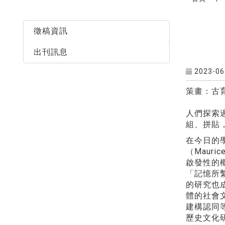
最新消息
徵稿資訊
出刊訊息
2023-06
策畫：古
人們探索
組、拼貼
在今日的
（Maur
啟發性的概
「記憶所
的研究也
體的社會
建構認同
歷史文化