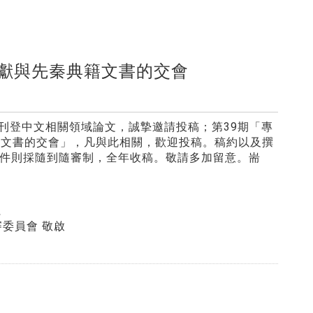
文獻與先秦典籍文書的交會
39
刊登中文相關領域論文，誠摯邀請投稿；第
期「專
籍文書的交會」，凡與此相關，歡迎投稿。稿約以及撰
件則採隨到隨審制，全年收稿。敬請多加留意。耑
系
 敬啟