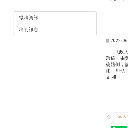
最新消息
徵稿資訊
出刊訊息
2022-06
《政
題稿」由
稿體例，
此 即頌
文
祺
政
《政