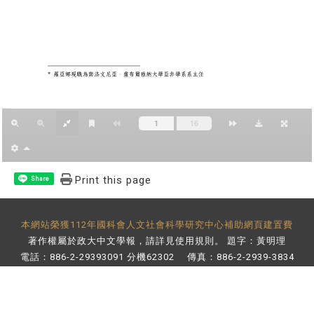
Print this page
Share
本網站榮獲112年國科會人文社會科學研究中心補助網頁建置費
著作權屬於政大中文學報，請詳見
使用規則
。 題字：黃明理
電話：886-2-29393091 分機62302 傳真：886-2-2939-3834
E-Mail：
bulletin@nccu.edu.tw
地址：11605 台北市文山區指南路二段64號 百年樓後棟3樓