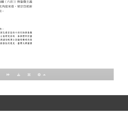
nccu.edu.tw