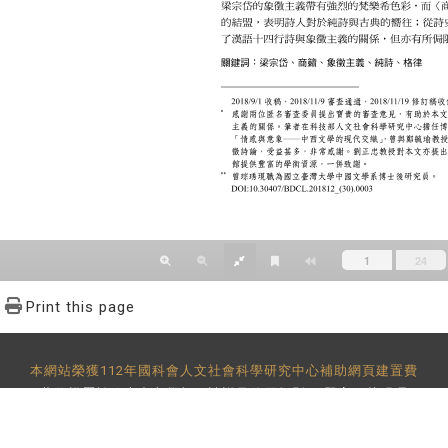
Print this page
本網站榮獲112年國科會人文社會科學研究中心補助網頁建置費
著作權屬於政大中文學報，請詳見
使用規則
。 題字：黃明理
-29393091 分機62302 傳真：886-2-2939-3834 E-Mail：
bulletin@
地址：11605 台北市文山區指南路二段64號 百年樓後棟3樓