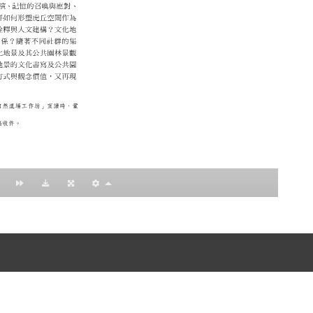
nccu.edu.tw