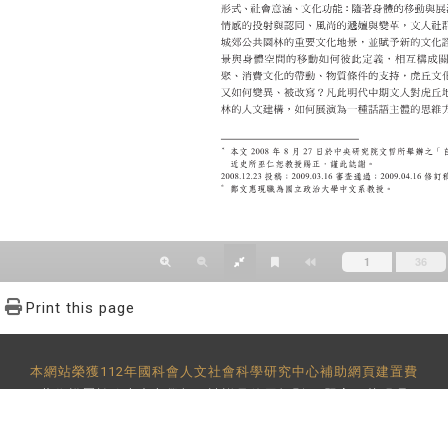
Print this page
本網站榮獲112年國科會人文社會科學研究中心補助網頁建置費
著作權屬於政大中文學報，請詳見
使用規則
。 題字：黃明理
-29393091 分機62302 傳真：886-2-2939-3834 E-Mail：
bulletin@
地址：11605 台北市文山區指南路二段64號 百年樓後棟3樓