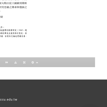
nccu.edu.tw