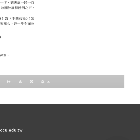
nccu.edu.tw