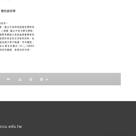
nccu.edu.tw