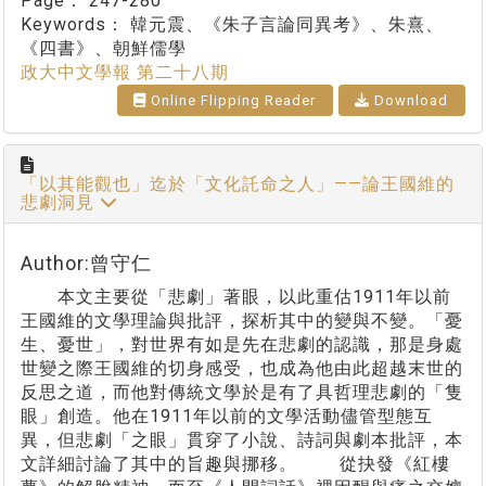
Page：
247-280
Keywords：
韓元震、《朱子言論同異考》、朱熹、
《四書》、朝鮮儒學
政大中文學報 第二十八期
Online Flipping Reader
Download
「以其能觀也」迄於「文化託命之人」——論王國維的
悲劇洞見
Author:曾守仁
本文主要從「悲劇」著眼，以此重估1911年以前
王國維的文學理論與批評，探析其中的變與不變。「憂
生、憂世」，對世界有如是先在悲劇的認識，那是身處
世變之際王國維的切身感受，也成為他由此超越末世的
反思之道，而他對傳統文學於是有了具哲理悲劇的「隻
眼」創造。他在1911年以前的文學活動儘管型態互
異，但悲劇「之眼」貫穿了小說、詩詞與劇本批評，本
文詳細討論了其中的旨趣與挪移。 從抉發《紅樓