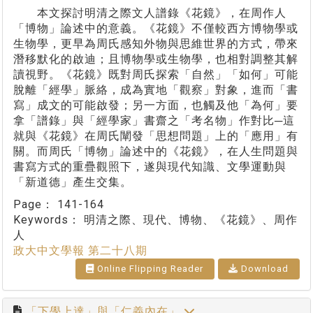
本文探討明清之際文人譜錄《花鏡》，在周作人
「博物」論述中的意義。《花鏡》不僅較西方博物學或
生物學，更早為周氏感知外物與思維世界的方式，帶來
潛移默化的啟迪；且博物學或生物學，也相對調整其解
讀視野。《花鏡》既對周氏探索「自然」「如何」可能
脫離「經學」脈絡，成為實地「觀察」對象，進而「書
寫」成文的可能啟發；另一方面，也觸及他「為何」要
拿「譜錄」與「經學家」書齋之「考名物」作對比─這
就與《花鏡》在周氏闡發「思想問題」上的「應用」有
關。而周氏「博物」論述中的《花鏡》，在人生問題與
書寫方式的重疊觀照下，遂與現代知識、文學運動與
「新道德」產生交集。
Page：
141-164
Keywords：
明清之際、現代、博物、《花鏡》、周作
人
政大中文學報 第二十八期
Online Flipping Reader
Download
「下學上達」與「仁義內在」