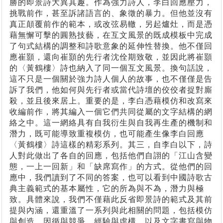
勝的即景詩大異其趣。作為強力詩人，李白回應壓力，
挑戰前作，甚至訴諸語言的、象徵的暴力。但他並沒有
真正顛覆前作的範本，或改弦易轍，另起爐灶，而是憑
藉無懈可擊的圓熟技藝，在互文風景的既成模板中完成
了句式結構的調整和詩歌意象的延伸性替換。他不僅回
應崔顥，還向崔顥的先行者沈佺期致敬，並因此將崔顥
的〈黃鶴樓〉詩也納入了同一個互文風景。換句話說，
這不只是一個關於強力詩人個人的故事，也不僅僅是告
訴了我們，他如何與先行者或當代詩壇的佼佼者捉對廝
殺，並且後來居上。重要的是，李白憑藉模仿和改寫來
收編前作，將其編入一個它們共同從屬的文字結構的網
絡之中。這一網絡具有自我衍生與自我再生產的機制和
潛力，既可能導致重複模仿，也可能產生像李白回應
〈黃鶴樓〉詩這樣的精彩系列。其三，自李白以下，詩
人對此做出了各自的回應，包括他們自詡的「江山含變
態，一上一回新」和「缺席寫作」的方式。從他們的回
應中，我們讀到了不同的答案，也可以看到中國詩歌古
典主義範式的基本屬性，它的所為與不為，潛力與極
致。具體來說，我們不僅藉此反省即景詩的範式及其前
提與內涵，還重溫了一系列與此相關的問題，包括模仿
與創造、因循與競爭、經驗與虛構，以及文字書寫與物