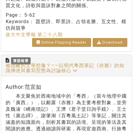
質文化，詩歌與題詠對象之間的關係。
Page：
5-62
Keywords：
題壁詩、即景詩、占領名勝、互文性、模
仿與競爭
政大中文學報 第二十八期
Online Flipping Reader
Download
專題報導
被隱蔽的文學想像？——以明代粵西筆記《赤雅》的知
識傳述與書寫型態為討論核心
Author:范宜如
本文聚焦於西南地域中的「粵西」（當今地理中國
的「廣西」），以鄺露《赤雅》為主要考察對象，並旁
及魏濬《嶠南瑣記》、王濟《君子堂日詢手鏡》、王士
性《廣志繹》、謝肇淛《百粵風土記》等筆記，關注其
涵蓋的知識面向，剖析其書寫的語境、呈現的筆法及其
閱讀的效應。透過細讀與研索，再現宦遊西南、行旅粵