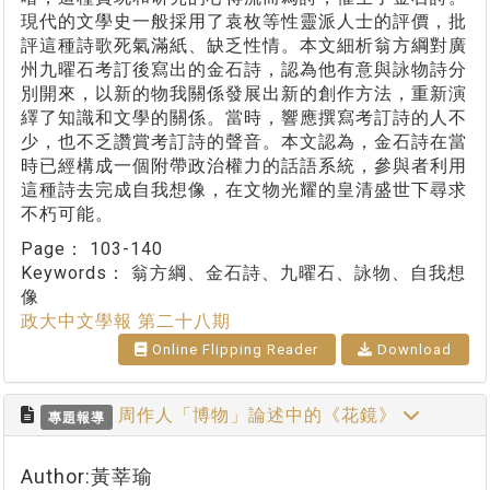
現代的文學史一般採用了袁枚等性靈派人士的評價，批
評這種詩歌死氣滿紙、缺乏性情。本文細析翁方綱對廣
州九曜石考訂後寫出的金石詩，認為他有意與詠物詩分
別開來，以新的物我關係發展出新的創作方法，重新演
繹了知識和文學的關係。當時，響應撰寫考訂詩的人不
少，也不乏讚賞考訂詩的聲音。本文認為，金石詩在當
時已經構成一個附帶政治權力的話語系統，參與者利用
這種詩去完成自我想像，在文物光耀的皇清盛世下尋求
不朽可能。
Page：
103-140
Keywords：
翁方綱、金石詩、九曜石、詠物、自我想
像
政大中文學報 第二十八期
Online Flipping Reader
Download
周作人「博物」論述中的《花鏡》
專題報導
Author:黃莘瑜