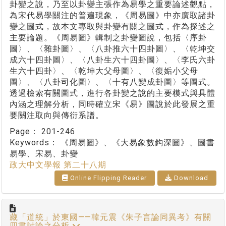
卦變之說，乃至以卦變主張作為易學之重要論述觀點，
為宋代易學關注的普遍現象，《周易圖》中亦廣取諸卦
變之圖式，故本文專取與卦變有關之圖式，作為探述之
主要論題。《周易圖》輯制之卦變圖說，包括〈序卦
圖〉、〈雜卦圖〉、〈八卦推六十四卦圖〉、〈乾坤交
成六十四卦圖〉、〈八卦生六十四卦圖〉、〈李氏六卦
生六十四卦〉、〈乾坤大父母圖〉、〈復姤小父母
圖〉、〈八卦司化圖〉、〈十有八變成卦圖〉等圖式。
透過檢索有關圖式，進行各卦變之說的主要模式與具體
內涵之理解分析，同時確立宋《易》圖說於此發展之重
要關注取向與傳衍系譜。
Page：
201-246
Keywords：
《周易圖》、《大易象數鈎深圖》、圖書
易學、宋易、卦變
政大中文學報 第二十八期
Online Flipping Reader
Download
藏「道統」於東國——韓元震《朱子言論同異考》有關
四書討論之分析