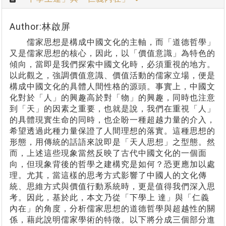
Author:林啟屏
儒家思想是構成中國文化的主軸，而「道德哲學」
又是儒家思想的核心，因此，以「價值意識」為特色的
傾向，當即是我們探索中國文化時，必須重視的地方。
以此觀之，強調價值意識、價值活動的儒家立場，便是
構成中國文化的具體人間性格的源頭。事實上，中國文
化對於「人」的興趣高於對「物」的興趣，同時也注意
到「天」的因素之重要，也就是說，我們在重視「人」
的具體現實生命的同時，也企盼一種超越力量的介入，
希望透過此種力量保證了人間理想的落實。這種思想的
形態，用傳統的話語來說即是「天人思想」之型態。然
而，上述這些現象當然反映了古代中國文化的一個面
向，但現象背後的哲學之建構究是如何？恐更應加以處
理。尤其，當這樣的思考方式影響了中國人的文化傳
統、思維方式與價值行動系統時，更是值得我們深入思
考。因此，基於此，本文乃從「下學上 達」與「仁義
內在」的角度，分析儒家思想的道德哲學與超越性的關
係，藉此說明儒家學術的特徵。以下將分成三個部分進