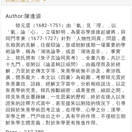
Author:陳逢源
韓元震（1682-1751）由「氣」見「理」，以
「氣」論「心」，立場鮮明，為栗谷學派後起健將，與
同門李柬（1677-1727）針對「人物性同異」問題，產
生相異的見解，往復辯論，形成朝鮮後期一場重要的學
術論爭，稱為「湖洛論爭」或是「湖洛是非」。事實
上，韓氏撰有《朱子言論同異考》，全書六卷，共計三
十九門，並附以《論孟輯註或問》，由義理而及於經
解，乃至於史傳文字等，朱熹學術無不涉及，牽涉既
廣，體系龐大，本文以《四書》為範圍，考察韓元震於
朱熹書信、語錄、經解文字當中，分析相歧說法，以定
朱熹學術究竟。韓氏推斷細密，成果斐然，細節之間，
得見朱熹反覆錘鍊，一生思索的歷程，終於在後人以朱
證朱的詮釋方式當中，甚至援朱以附陸的情況下，引導
回歸於朱熹學術思考正途，在理學、心學之分，漢學、
宋學之辨，門戶歧出之中，具有平抑作用，不僅樹立朝
鮮朱學主體意義，對於朱學更有推進作用。