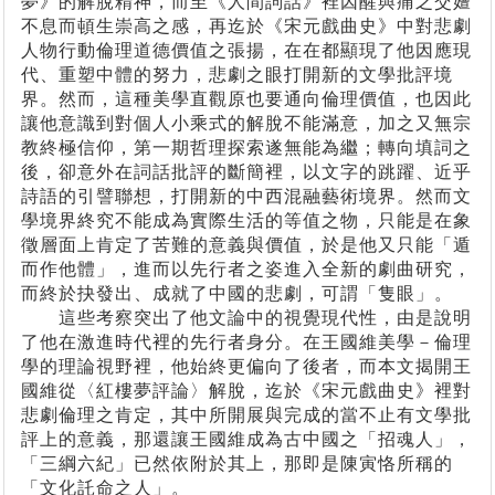
夢》的解脫精神，而至《人間詞話》裡因醒與痛之交嬗
不息而頓生崇高之感，再迄於《宋元戲曲史》中對悲劇
人物行動倫理道德價值之張揚，在在都顯現了他因應現
代、重塑中體的努力，悲劇之眼打開新的文學批評境
界。然而，這種美學直觀原也要通向倫理價值，也因此
讓他意識到對個人小乘式的解脫不能滿意，加之又無宗
教終極信仰，第一期哲理探索遂無能為繼；轉向填詞之
後，卻意外在詞話批評的斷簡裡，以文字的跳躍、近乎
詩語的引譬聯想，打開新的中西混融藝術境界。然而文
學境界終究不能成為實際生活的等值之物，只能是在象
徵層面上肯定了苦難的意義與價值，於是他又只能「遁
而作他體」，進而以先行者之姿進入全新的劇曲研究，
而終於抉發出、成就了中國的悲劇，可謂「隻眼」。
這些考察突出了他文論中的視覺現代性，由是說明
了他在激進時代裡的先行者身分。在王國維美學－倫理
學的理論視野裡，他始終更偏向了後者，而本文揭開王
國維從〈紅樓夢評論〉解脫，迄於《宋元戲曲史》裡對
悲劇倫理之肯定，其中所開展與完成的當不止有文學批
評上的意義，那還讓王國維成為古中國之「招魂人」，
「三綱六紀」已然依附於其上，那即是陳寅恪所稱的
「文化託命之人」。