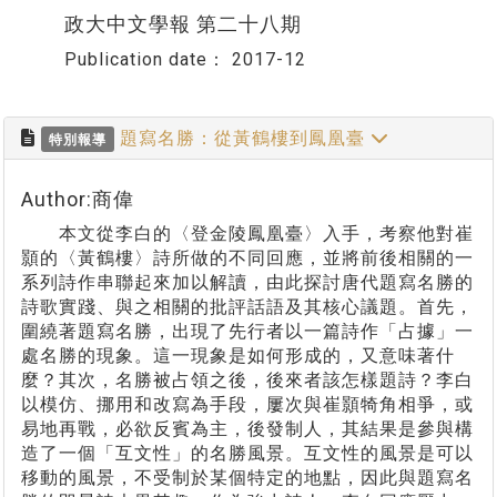
政大中文學報 第二十八期
Publication date：
2017-12
題寫名勝：從黃鶴樓到鳳凰臺
特別報導
Author:商偉
本文從李白的〈登金陵鳳凰臺〉入手，考察他對崔
顥的〈黃鶴樓〉詩所做的不同回應，並將前後相關的一
系列詩作串聯起來加以解讀，由此探討唐代題寫名勝的
詩歌實踐、與之相關的批評話語及其核心議題。首先，
圍繞著題寫名勝，出現了先行者以一篇詩作「占據」一
處名勝的現象。這一現象是如何形成的，又意味著什
麼？其次，名勝被占領之後，後來者該怎樣題詩？李白
以模仿、挪用和改寫為手段，屢次與崔顥犄角相爭，或
易地再戰，必欲反賓為主，後發制人，其結果是參與構
造了一個「互文性」的名勝風景。互文性的風景是可以
移動的風景，不受制於某個特定的地點，因此與題寫名