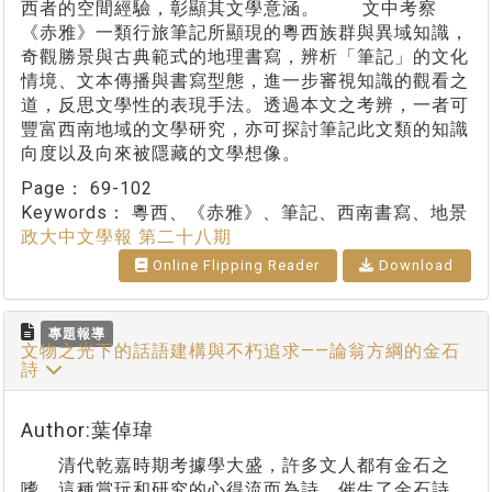
西者的空間經驗，彰顯其文學意涵。 文中考察
《赤雅》一類行旅筆記所顯現的粵西族群與異域知識，
奇觀勝景與古典範式的地理書寫，辨析「筆記」的文化
情境、文本傳播與書寫型態，進一步審視知識的觀看之
道，反思文學性的表現手法。透過本文之考辨，一者可
豐富西南地域的文學研究，亦可探討筆記此文類的知識
向度以及向來被隱藏的文學想像。
Page：
69-102
Keywords：
粵西、《赤雅》、筆記、西南書寫、地景
政大中文學報 第二十八期
Online Flipping Reader
Download
專題報導
文物之光下的話語建構與不朽追求——論翁方綱的金石
詩
Author:葉倬瑋
清代乾嘉時期考據學大盛，許多文人都有金石之
嗜，這種賞玩和研究的心得流而為詩，催生了金石詩。