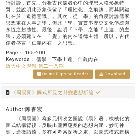
行討論，首先，分析古代儒者心中的理想人格形象特
質，並說明此形象保留了「理性化」之痕跡，而其關鍵
則在於「道德意識」。其次，從「學」的角度討論儒家
思想重在人事之學，但此「學」實貫串歷史文化傳統與
永恆之超越性。最後，點明「下學」之能「上達」的主
張，必須建立在「自覺」的內在道德主體，所以，古代
儒者盛言「仁義內在」之思想。
Page：
165-200
Keywords：
儒學、下學上達、仁義內在
政大中文學報 第二十八期
Online Flipping Reader
Download
《周易圖》圖式所見之卦變思想析論
Author:陳睿宏
《周易圖》為多元輯收之圖說《易》著，機械化的
圖式結構背後，反映出龐博蘊奧的思想內涵，妙司神
契，造微詣遠，多有可考索探析之處。以圖式模式建構