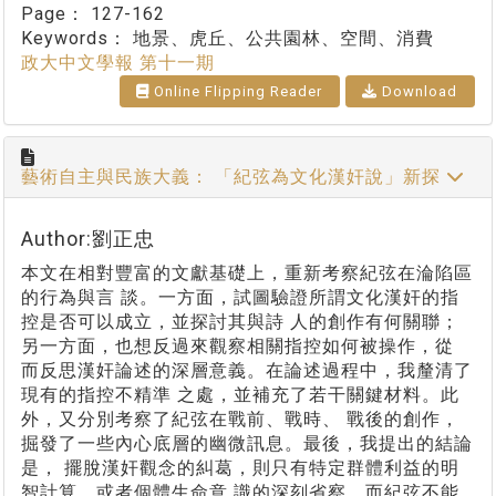
Page：
127-162
Keywords：
地景、虎丘、公共園林、空間、消費
政大中文學報 第十一期
Online Flipping Reader
Download
藝術自主與民族大義： 「紀弦為文化漢奸說」新探
Author:劉正忠
本文在相對豐富的文獻基礎上，重新考察紀弦在淪陷區
的行為與言 談。一方面，試圖驗證所謂文化漢奸的指
控是否可以成立，並探討其與詩 人的創作有何關聯；
另一方面，也想反過來觀察相關指控如何被操作，從
而反思漢奸論述的深層意義。在論述過程中，我釐清了
現有的指控不精準 之處，並補充了若干關鍵材料。此
外，又分別考察了紀弦在戰前、戰時、 戰後的創作，
掘發了一些內心底層的幽微訊息。最後，我提出的結論
是， 擺脫漢奸觀念的糾葛，則只有特定群體利益的明
智計算，或者個體生命意 識的深刻省察，而紀弦不能