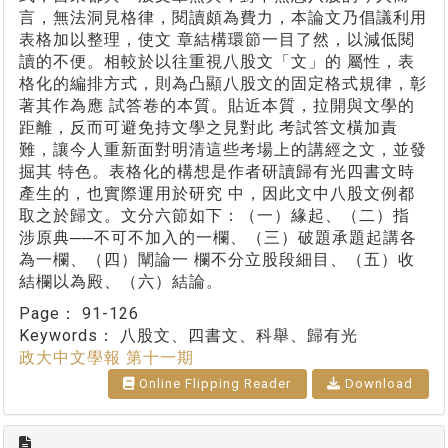
言，無法洞見格律，閱讀頗為費力，本論文乃倡議利用
表格加以整理，使文 章結構環節一目了然，以減低閱
讀的不便。相較於以往重視八股文「文」的 屬性，表
格化的編排方式，則為凸顯八股文的固定格式規律，彰
著其作為應 試答卷的本質。貼近本質，拉開與文學的
距離，反而可避免持文學之見對此 考試答文橫加責
難，讓今人重新面對明清這些考場上的講經之文，並發
掘其 特色。表格化的構想是作者研讀歸有光四書文時
產生的，也實際運用於研究 中，因此文中八股文例都
取之於歸文。文分六節如下：（一）緣起、（二）指
涉原典──不可不加入的一欄、（三）破題承題起講各
為一欄、（四）闡論一 欄不分立股段細目、（五）收
結欄以為殿、（六）結論。
Page：
91-126
Keywords：
八股文、四書文、科舉、歸有光
政大中文學報 第十一期
Online Flipping Reader
Download