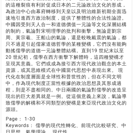
的這種裂痕有利於促成日本的二元論政治文化的形成，
為政治中心由幕府轉移到天皇以及明治維新初期全面迅
速地引進西方政治制度，提供了整體性的合法性論證。
中國因受到天人合一和道德價值一元論等文化深層結構
的制約，氣論對宋明理學的批判和衝擊，無論是劉宗
周、黃宗羲、王船山的氣論，還是較晚戴震的氣論，都
只不過是引起儒家道德哲學的某種變構，它們沒有能夠
動搖儒學的道德一元論整體結構。直到19 世紀末以至
20 世紀初，儒學在西方衝擊下解體時，這四種變構才
呈現其意義。它們或成為接引西方現代政治觀念的本土
資源，或其思維模式在中國當代思想中表現出來。 現
代化在制度層面是全球性和普世性的，但在不同文明
中，作為現代制度正當性根據的政治思想及其形成過
程，則是不盡相同的。中日兩國的氣論對儒學的改造呈
現出的巨大差異就是一例。從這個意義上來說，氣論導
致儒學的解構和不同類型的變構是東亞現代政治文化的
源頭。
Page：
1-30
Keywords：
儒學的現代性轉化、前現代比較研究、中
日思想、氣學理論、 現代性