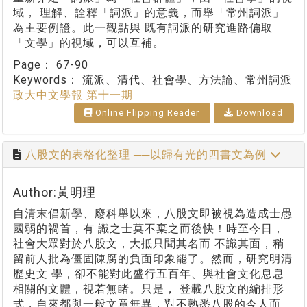
域， 理解、詮釋「詞派」的意義，而舉「常州詞派」
為主要例證。此一觀點與 既有詞派的研究進路偏取
「文學」的視域，可以互補。
Page：
67-90
Keywords：
流派、清代、社會學、方法論、常州詞派
政大中文學報 第十一期
Online Flipping Reader
Download
八股文的表格化整理 ──以歸有光的四書文為例
Author:黃明理
自清末倡新學、廢科舉以來，八股文即被視為造成士愚
國弱的禍首，有 識之士莫不棄之而後快！時至今日，
社會大眾對於八股文，大抵只聞其名而 不識其面，稍
留前人批為僵固陳腐的負面印象罷了。然而，研究明清
歷史文 學，卻不能對此盛行五百年、與社會文化息息
相關的文體，視若無睹。只是， 登載八股文的編排形
式，自來都與一般文章無異，對不熟悉八股的今人而