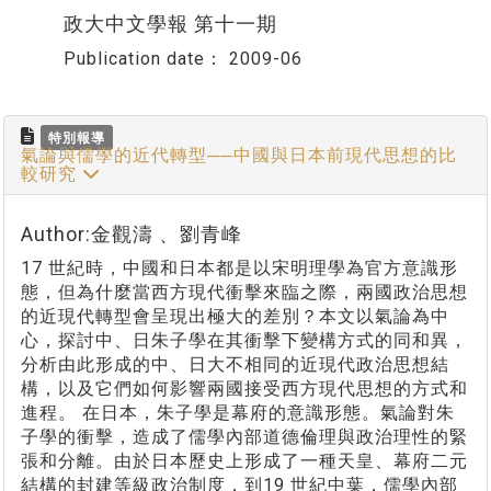
政大中文學報 第十一期
Publication date：
2009-06
特別報導
氣論與儒學的近代轉型──中國與日本前現代思想的比
較研究
Author:金觀濤 、劉青峰
17 世紀時，中國和日本都是以宋明理學為官方意識形
態，但為什麼當西方現代衝擊來臨之際，兩國政治思想
的近現代轉型會呈現出極大的差別？本文以氣論為中
心，探討中、日朱子學在其衝擊下變構方式的同和異，
分析由此形成的中、日大不相同的近現代政治思想結
構，以及它們如何影響兩國接受西方現代思想的方式和
進程。 在日本，朱子學是幕府的意識形態。氣論對朱
子學的衝擊，造成了儒學內部道德倫理與政治理性的緊
張和分離。由於日本歷史上形成了一種天皇、幕府二元
結構的封建等級政治制度，到19 世紀中葉，儒學內部