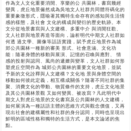
作為文人文化重要消閒、享樂的公 共園林，書寫幾經
變異，虎丘地景儼然成為吳地文人社群共同體符碼化的
重要象徵形式，隱喻著其獨特生命存有的感知與生活情
感的樣態，及社會 文化的構成與變衍的歷史軌跡。本
文分從地景書寫與人文建構、多重中介 與消閒狂歡、
文人社群與地景再造等面向，論析明代中期文人社群如
何透 過文學、圖像等話語實踐，賦予虎丘地景作為城
郊公共園林一種新的審美 形式、社會意涵、文化功
能：隨著身體的移動與展演、記憶的召喚與應對、 情
感的投射與認同、風尚的遞嬗與變革，文人社群如何形
塑虎丘空間作為 城郊公共園林的重要文化地景，並賦
予新的文化詮釋與人文建構？文化地 景與身體空間的
移動如何彼此定義，相互構成關係？隨著不同社群的集
聚、消費文化的帶動、物質條件的支持，虎丘文化地景
及其公共園林景觀 又如何變異、被改寫？凡此明代中
期文人對虎丘地景的文化書寫及公共園林的人文建構，
如何展演為一種話語主體的思維方式與觀念價值，又再
現出社會的建構屬性和社群的身分認同，同時也呈現出
鮮明的區域性格和獨特的生活方式，是本文論述的焦
點。