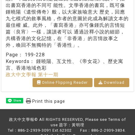
出書寫香港的不同可 能性。文學香港的書寫，既可像
鍾曉陽《遺恨傳奇》般，以大家族喻意大 歷史，回應
九七模式的敘事風格，作者的意圖於此成為解讀文本的
最佳權 威。此外，「書寫香港」亦可像鍾氏的言情短
篇〈良宵〉一樣，讓讀者可以 通過詮釋小說的細節，
共構香港的文化記憶，在「非香港」的言情故事之
外，喚回不無獨特的「香港性」。
Page：
199-228
Keywords：
鍾曉陽、互文性、《帝女花》、歷史寓
言、香港地域色彩
政大中文學報 第十一期
Online Flipping Reader
Download
Print this page
Share
政大中文學報© All RIGHTS RESERVED, Please see Terms of
use 題字：黃明理
Tel：886-2-2939-3091 Ext.62302 Fax：886-2-2939-3834.