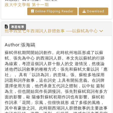
政大中文學報 第十一期
Online Flipping Reader
Download
專題報導
熙寧四至七年西湖詞人群體敘事 ──以蘇軾為中心
Author:張海鷗
蘇軾倅杭期間開始詞創作。此時杭州地區形成了以蘇
軾、張先為中心 的西湖詞人群。本文先以蘇軾的行跡
為線索，考證這個詞人群十餘人的交 遊情況，然後論
述他們以詞敘事的種種方式：張先和蘇軾大量以詞「應
社」， 具有「以詩為詞」的意味。張、蘇較多地採用
詞題和詞序敘事，這在詞史 上具有開拓意義。在詞牌
選擇使用方面，他們承唐五代詞之體制，以中短 篇制
為主，但也開始寫作長調慢詞。張先對蘇軾寫詞有多方
面的影響，歐 陽修對蘇軾初期作詞也有影響。蘇軾初
作詞承「花間」宗風，但很快就形 成了多樣的風格，
其中有豪放之詞。此時期西湖詞人群體敘事的主要故事