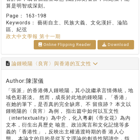
算是明智或深刻。
Page：
163-198
Keywords：
藝術自主、民族大義、文化漢奸、淪陷
區、紀弦
政大中文學報 第十一期
Online Flipping Reader
Download
論鍾曉陽〈良宵〉與香港的互文性
Author:陳潔儀
「張派」的香港傳人鍾曉陽，其小說繼承言情傳統，地
域色彩甚淡。 然而，成長於此地的鍾曉陽，「香港」
在她的筆下，是否真的完全缺席、不 留痕跡？ 本文以
鍾曉陽的〈良宵〉為例， 指出篇中如何以互文性
（intertextuality）為中介，化入粵劇《帝女花》為內
文本，衍生出具歷史 喻意、政治寓言和文化記憶等多
義的「香港性」，反映出主權過渡時期的香 港人心
態。 本論文的目的是從互文理論的創造性閱讀中，指