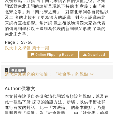
及優缺點，並指 出了南北宋詞各自的價值定位。常州
詞派對南北宋詞的論析呈現以下特點 和意義：由「南
北宋之爭」到「南北宋之辨」；對南北宋詞各自特點以
及二 者的比較有了更為深入的認識；對今人認識南北
宋詞有直接影響。常州詞 派之後以晚清四大家為代表
的傳統詞學和以王國維為代表的新詞學又形成 了新的
南北宋之爭。
Page：
53-66
政大中文學報 第十一期
Online Flipping Reader
Download
專題報導
清代詞派研究的方法論： 「社會學」的觀點
Author:侯雅文
本文旨在說明自身研究清代詞派所預設的觀點，以及在
此一觀點下所 採取的論證方法、步驟，以供學術社群
進行有效的對話。此一「方法論」 的基本觀點，乃是
重新界定「詞派」為「社會群體」，由「社會學」的視