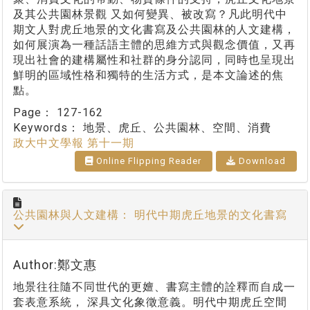
及其公共園林景觀 又如何變異、被改寫？凡此明代中
期文人對虎丘地景的文化書寫及公共園林的人文建構，
如何展演為一種話語主體的思維方式與觀念價值，又再
現出社會的建構屬性和社群的身分認同，同時也呈現出
鮮明的區域性格和獨特的生活方式，是本文論述的焦
點。
Page：
127-162
Keywords：
地景、虎丘、公共園林、空間、消費
政大中文學報 第十一期
Online Flipping Reader
Download
公共園林與人文建構： 明代中期虎丘地景的文化書寫
Author:鄭文惠
地景往往隨不同世代的更嬗、書寫主體的詮釋而自成一
套表意系統， 深具文化象徵意義。明代中期虎丘空間