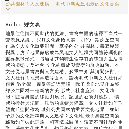
公共園林與人文建構： 明代中期虎丘地景的文化書寫
Author:鄭文惠
地景往往隨不同世代的更嬗、書寫主體的詮釋而自成一
套表意系統， 深具文化象徵意義。明代中期虎丘空間
作為文人文化重要消閒、享樂的公 共園林，書寫幾經
變異，虎丘地景儼然成為吳地文人社群共同體符碼化的
重要象徵形式，隱喻著其獨特生命存有的感知與生活情
感的樣態，及社會 文化的構成與變衍的歷史軌跡。本
文分從地景書寫與人文建構、多重中介 與消閒狂歡、
文人社群與地景再造等面向，論析明代中期文人社群如
何透 過文學、圖像等話語實踐，賦予虎丘地景作為城
郊公共園林一種新的審美 形式、社會意涵、文化功
能：隨著身體的移動與展演、記憶的召喚與應對、 情
感的投射與認同、風尚的遞嬗與變革，文人社群如何形
塑虎丘空間作為 城郊公共園林的重要文化地景，並賦
予新的文化詮釋與人文建構？文化地 景與身體空間的
移動如何彼此定義，相互構成關係？隨著不同社群的集
聚、消費文化的帶動、物質條件的支持，虎丘文化地景