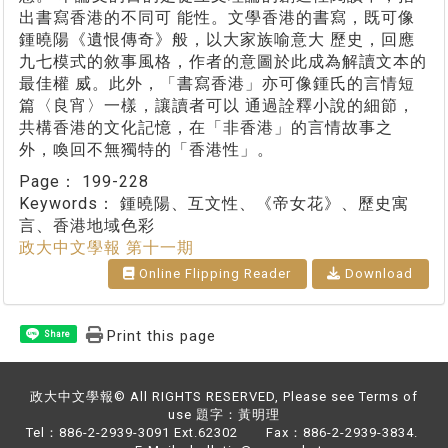
出書寫香港的不同可 能性。文學香港的書寫，既可像
鍾曉陽《遺恨傳奇》般，以大家族喻意大 歷史，回應
九七模式的敘事風格，作者的意圖於此成為解讀文本的
最佳權 威。此外，「書寫香港」亦可像鍾氏的言情短
篇〈良宵〉一樣，讓讀者可以 通過詮釋小說的細節，
共構香港的文化記憶，在「非香港」的言情故事之
外，喚回不無獨特的「香港性」。
Page：
199-228
Keywords：
鍾曉陽、互文性、《帝女花》、歷史寓
言、香港地域色彩
政大中文學報 第十一期
Online Flipping Reader
Download
Print this page
Share
政大中文學報© All RIGHTS RESERVED, Please see Terms of
use 題字：黃明理
Tel：886-2-2939-3091 Ext.62302 Fax：886-2-2939-3834.