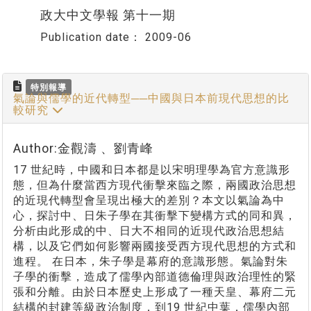
政大中文學報 第十一期
Publication date：
2009-06
特別報導
氣論與儒學的近代轉型──中國與日本前現代思想的比
較研究
Author:金觀濤 、劉青峰
17 世紀時，中國和日本都是以宋明理學為官方意識形
態，但為什麼當西方現代衝擊來臨之際，兩國政治思想
的近現代轉型會呈現出極大的差別？本文以氣論為中
心，探討中、日朱子學在其衝擊下變構方式的同和異，
分析由此形成的中、日大不相同的近現代政治思想結
構，以及它們如何影響兩國接受西方現代思想的方式和
進程。 在日本，朱子學是幕府的意識形態。氣論對朱
子學的衝擊，造成了儒學內部道德倫理與政治理性的緊
張和分離。由於日本歷史上形成了一種天皇、幕府二元
結構的封建等級政治制度，到19 世紀中葉，儒學內部