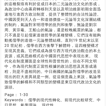
的這種裂痕有利於促成日本的二元論政治文化的形成，
為政治中心由幕府轉移到天皇以及明治維新初期全面迅
速地引進西方政治制度，提供了整體性的合法性論證。
中國因受到天人合一和道德價值一元論等文化深層結構
的制約，氣論對宋明理學的批判和衝擊，無論是劉宗
周、黃宗羲、王船山的氣論，還是較晚戴震的氣論，都
只不過是引起儒家道德哲學的某種變構，它們沒有能夠
動搖儒學的道德一元論整體結構。直到19 世紀末以至
20 世紀初，儒學在西方衝擊下解體時，這四種變構才
呈現其意義。它們或成為接引西方現代政治觀念的本土
資源，或其思維模式在中國當代思想中表現出來。 現
代化在制度層面是全球性和普世性的，但在不同文明
中，作為現代制度正當性根據的政治思想及其形成過
程，則是不盡相同的。中日兩國的氣論對儒學的改造呈
現出的巨大差異就是一例。從這個意義上來說，氣論導
致儒學的解構和不同類型的變構是東亞現代政治文化的
源頭。
Page：
1-30
Keywords：
儒學的現代性轉化、前現代比較研究、中
日思想、氣學理論、 現代性