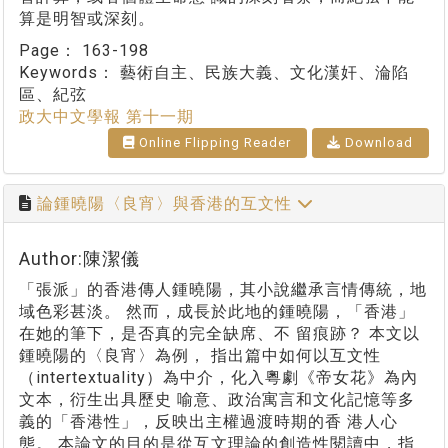
算是明智或深刻。
Page：
163-198
Keywords：
藝術自主、民族大義、文化漢奸、淪陷
區、紀弦
政大中文學報 第十一期
Online Flipping Reader
Download
論鍾曉陽〈良宵〉與香港的互文性
Author:陳潔儀
「張派」的香港傳人鍾曉陽，其小說繼承言情傳統，地
域色彩甚淡。 然而，成長於此地的鍾曉陽，「香港」
在她的筆下，是否真的完全缺席、不 留痕跡？ 本文以
鍾曉陽的〈良宵〉為例， 指出篇中如何以互文性
（intertextuality）為中介，化入粵劇《帝女花》為內
文本，衍生出具歷史 喻意、政治寓言和文化記憶等多
義的「香港性」，反映出主權過渡時期的香 港人心
態。 本論文的目的是從互文理論的創造性閱讀中，指