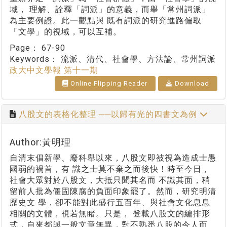
域， 理解、詮釋「詞派」的意義，而舉「常州詞派」
為主要例證。此一觀點與 既有詞派的研究進路偏取
「文學」的視域，可以互補。
Page：
67-90
Keywords：
流派、清代、社會學、方法論、常州詞派
政大中文學報 第十一期
Online Flipping Reader
Download
八股文的表格化整理 ──以歸有光的四書文為例
Author:黃明理
自清末倡新學、廢科舉以來，八股文即被視為造成士愚
國弱的禍首，有 識之士莫不棄之而後快！時至今日，
社會大眾對於八股文，大抵只聞其名而 不識其面，稍
留前人批為僵固陳腐的負面印象罷了。然而，研究明清
歷史文 學，卻不能對此盛行五百年、與社會文化息息
相關的文體，視若無睹。只是， 登載八股文的編排形
式，自來都與一般文章無異，對不熟悉八股的今人而