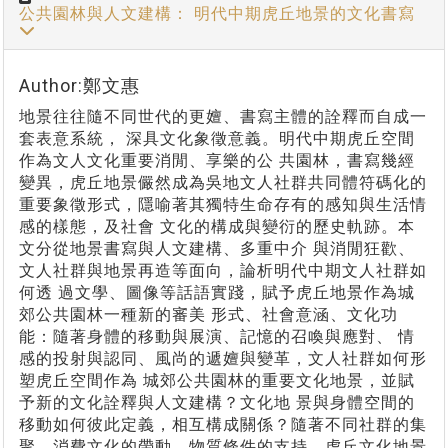
公共園林與人文建構： 明代中期虎丘地景的文化書寫
Author:鄭文惠
地景往往隨不同世代的更嬗、書寫主體的詮釋而自成一
套表意系統， 深具文化象徵意義。明代中期虎丘空間
作為文人文化重要消閒、享樂的公 共園林，書寫幾經
變異，虎丘地景儼然成為吳地文人社群共同體符碼化的
重要象徵形式，隱喻著其獨特生命存有的感知與生活情
感的樣態，及社會 文化的構成與變衍的歷史軌跡。本
文分從地景書寫與人文建構、多重中介 與消閒狂歡、
文人社群與地景再造等面向，論析明代中期文人社群如
何透 過文學、圖像等話語實踐，賦予虎丘地景作為城
郊公共園林一種新的審美 形式、社會意涵、文化功
能：隨著身體的移動與展演、記憶的召喚與應對、 情
感的投射與認同、風尚的遞嬗與變革，文人社群如何形
塑虎丘空間作為 城郊公共園林的重要文化地景，並賦
予新的文化詮釋與人文建構？文化地 景與身體空間的
移動如何彼此定義，相互構成關係？隨著不同社群的集
聚、消費文化的帶動、物質條件的支持，虎丘文化地景