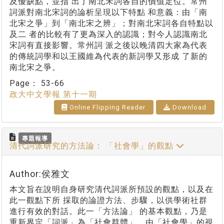
及優缺點，並指 出了南北宋詞各自的價值定位。常州
詞派對南北宋詞的論析呈現以下特點 和意義：由「南
北宋之爭」到「南北宋之辨」；對南北宋詞各自特點以
及二 者的比較有了更為深入的認識；對今人認識南北
宋詞有直接影響。常州詞 派之後以晚清四大家為代表
的傳統詞學和以王國維為代表的新詞學又形成 了新的
南北宋之爭。
Page：
53-66
政大中文學報 第十一期
Online Flipping Reader
Download
專題報導
清代詞派研究的方法論： 「社會學」的觀點
Author:侯雅文
本文旨在說明自身研究清代詞派所預設的觀點，以及在
此一觀點下所 採取的論證方法、步驟，以供學術社群
進行有效的對話。此一「方法論」 的基本觀點，乃是
重新界定「詞派」為「社會群體」，由「社會學」的視