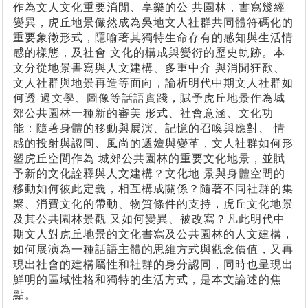
作為文人文化重要消閒、享樂的公 共園林，書寫幾經
變異，虎丘地景儼然成為吳地文人社群共同體符碼化的
重要象徵形式，隱喻著其獨特生命存有的感知與生活情
感的樣態，及社會 文化的構成與變衍的歷史軌跡。本
文分從地景書寫與人文建構、多重中介 與消閒狂歡、
文人社群與地景再造等面向，論析明代中期文人社群如
何透 過文學、圖像等話語實踐，賦予虎丘地景作為城
郊公共園林一種新的審美 形式、社會意涵、文化功
能：隨著身體的移動與展演、記憶的召喚與應對、 情
感的投射與認同、風尚的遞嬗與變革，文人社群如何形
塑虎丘空間作為 城郊公共園林的重要文化地景，並賦
予新的文化詮釋與人文建構？文化地 景與身體空間的
移動如何彼此定義，相互構成關係？隨著不同社群的集
聚、消費文化的帶動、物質條件的支持，虎丘文化地景
及其公共園林景觀 又如何變異、被改寫？凡此明代中
期文人對虎丘地景的文化書寫及公共園林的人文建構，
如何展演為一種話語主體的思維方式與觀念價值，又再
現出社會的建構屬性和社群的身分認同，同時也呈現出
鮮明的區域性格和獨特的生活方式，是本文論述的焦
點。