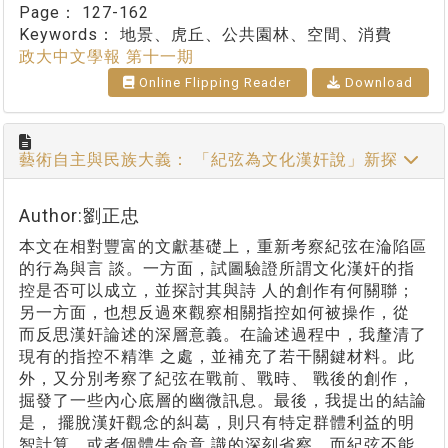
Page：
127-162
Keywords：
地景、虎丘、公共園林、空間、消費
政大中文學報 第十一期
Online Flipping Reader
Download
藝術自主與民族大義： 「紀弦為文化漢奸說」新探
Author:劉正忠
本文在相對豐富的文獻基礎上，重新考察紀弦在淪陷區
的行為與言 談。一方面，試圖驗證所謂文化漢奸的指
控是否可以成立，並探討其與詩 人的創作有何關聯；
另一方面，也想反過來觀察相關指控如何被操作，從
而反思漢奸論述的深層意義。在論述過程中，我釐清了
現有的指控不精準 之處，並補充了若干關鍵材料。此
外，又分別考察了紀弦在戰前、戰時、 戰後的創作，
掘發了一些內心底層的幽微訊息。最後，我提出的結論
是， 擺脫漢奸觀念的糾葛，則只有特定群體利益的明
智計算，或者個體生命意 識的深刻省察，而紀弦不能