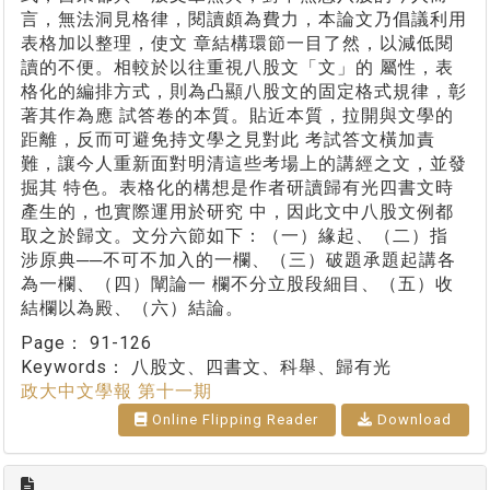
言，無法洞見格律，閱讀頗為費力，本論文乃倡議利用
表格加以整理，使文 章結構環節一目了然，以減低閱
讀的不便。相較於以往重視八股文「文」的 屬性，表
格化的編排方式，則為凸顯八股文的固定格式規律，彰
著其作為應 試答卷的本質。貼近本質，拉開與文學的
距離，反而可避免持文學之見對此 考試答文橫加責
難，讓今人重新面對明清這些考場上的講經之文，並發
掘其 特色。表格化的構想是作者研讀歸有光四書文時
產生的，也實際運用於研究 中，因此文中八股文例都
取之於歸文。文分六節如下：（一）緣起、（二）指
涉原典──不可不加入的一欄、（三）破題承題起講各
為一欄、（四）闡論一 欄不分立股段細目、（五）收
結欄以為殿、（六）結論。
Page：
91-126
Keywords：
八股文、四書文、科舉、歸有光
政大中文學報 第十一期
Online Flipping Reader
Download