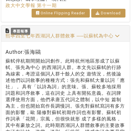
政大中文學報 第十一期
Online Flipping Reader
Download
專題報導
熙寧四至七年西湖詞人群體敘事 ──以蘇軾為中心
Author:張海鷗
蘇軾倅杭期間開始詞創作。此時杭州地區形成了以蘇
軾、張先為中心 的西湖詞人群。本文先以蘇軾的行跡
為線索，考證這個詞人群十餘人的交 遊情況，然後論
述他們以詞敘事的種種方式：張先和蘇軾大量以詞「應
社」， 具有「以詩為詞」的意味。張、蘇較多地採用
詞題和詞序敘事，這在詞史 上具有開拓意義。在詞牌
選擇使用方面，他們承唐五代詞之體制，以中短 篇制
為主，但也開始寫作長調慢詞。張先對蘇軾寫詞有多方
面的影響，歐 陽修對蘇軾初期作詞也有影響。蘇軾初
作詞承「花間」宗風，但很快就形 成了多樣的風格，
其中有豪放之詞。此時期西湖詞人群體敘事的主要故事