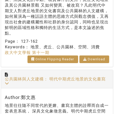
及其公共園林景觀 又如何變異、被改寫？凡此明代中
期文人對虎丘地景的文化書寫及公共園林的人文建構，
如何展演為一種話語主體的思維方式與觀念價值，又再
現出社會的建構屬性和社群的身分認同，同時也呈現出
鮮明的區域性格和獨特的生活方式，是本文論述的焦
點。
Page：
127-162
Keywords：
地景、虎丘、公共園林、空間、消費
政大中文學報 第十一期
Online Flipping Reader
Download
公共園林與人文建構： 明代中期虎丘地景的文化書寫
Author:鄭文惠
地景往往隨不同世代的更嬗、書寫主體的詮釋而自成一
套表意系統， 深具文化象徵意義。明代中期虎丘空間