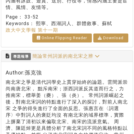
內涵有詠妓、遊賞、送別、行役等，情感內涵主要是宦
情、風情、友情等。
Page：
33-52
Keywords：
熙寧、西湖詞人、群體敘事、蘇軾
政大中文學報 第十一期
Online Flipping Reader
Download
簡論常州詞派的南北宋之辨
專題報導
Author:孫克強
南北宋之爭是清代詞學史上貫穿始終的論題。雲間派崇
尚南唐北宋， 黜斥南宋；浙西詞派反其道而行之，力
推南宋，標舉姜（夔）、張（炎）。 常州詞派崛起之
後，對南北宋詞的特點進行了深入的探討，對前人南北
宋 之爭的得失進行了全面的反思。張惠言在〈詞選
序〉中對詞人的褒貶均沒 有南北宋的域界標準，實際
上摒棄了清初以來偏取北宋、南宋的流派意氣。 周
濟、陳廷焯更是具體分析了南北宋詞不同的風格特點以