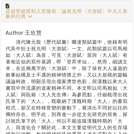
從超世絕群到入世隨俗：論祝允明〈大游賦〉中大人形
象的衍異
Author:王欣慧
清代陳元龍《歷代賦彙》曠達類賦篇中，收錄有明
代吳中狂士祝允明〈大游賦〉一文。此類賦篇以司馬相
如〈大人賦〉為首，可見〈大游賦〉當與〈大人賦〉有
著相近似的寫作基調，即「登昇求仙」。然而，細讀文
本，在近兩萬字的〈大游賦〉中，除了保有大人遠遊的
敘事結構及士不遇的精神情懷之外，又以大規模的篇幅
議論時政，明顯呈現出儒家濟世色彩，與漢魏以來大人
書寫中所流露的道家精神不同。本文即以司馬相如〈大
人賦〉與阮籍〈大人先生傳〉為參照點，仔細梳理出祝
氏筆下的「大人」，既吸納了漢魏時期「大人」的書寫
程式，卻又在時移世變的脈動下，展演出不同於以往的
獨特存在。明乎此，則再進一步從文化研究的視角，探
討祝氏筆下的「大人」何以不能追隨漢魏時期的「大
人」與道化合？關於此，本文主要從明代文人的生存場