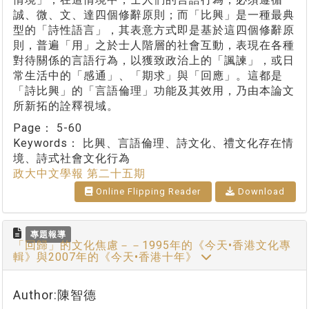
誠、微、文、達四個修辭原則；而「比興」是一種最典
型的「詩性語言」，其表意方式即是基於這四個修辭原
則，普遍「用」之於士人階層的社會互動，表現在各種
對待關係的言語行為，以獲致政治上的「諷諫」，或日
常生活中的「感通」、「期求」與「回應」。這都是
「詩比興」的「言語倫理」功能及其效用，乃由本論文
所新拓的詮釋視域。
Page：
5-60
Keywords：
比興、言語倫理、詩文化、禮文化存在情
境、詩式社會文化行為
政大中文學報 第二十五期
Online Flipping Reader
Download
專題報導
「回歸」的文化焦慮－－1995年的《今天•香港文化專
輯》與2007年的《今天•香港十年》
Author:陳智德