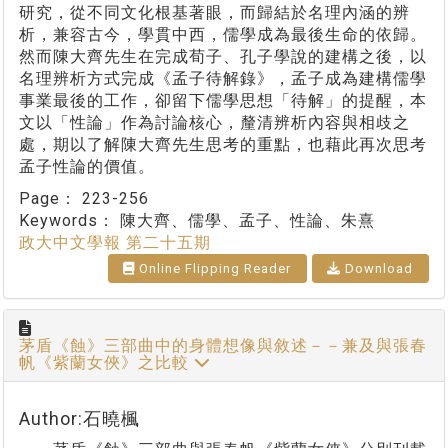
研究，從不同文化根基著眼，而歸結於名理內涵的辨
析，兼容古今，學貫中西，儒學成為最後生命的依歸。
然而陳大齊先生在完成荀子、孔子學說的建構之後，以
名理辨析方式完成《孟子待解錄》，孟子成為建構儒學
事業最後的工作，卻留下儒學思想「待解」的提醒，本
文以「性論」作為討論核心，釐清辨析內容與相歧之
處，期以了解陳大齊先生思考的重點，也藉此再次思考
孟子性論的價值。
Page：
223-256
Keywords：
陳大齊、儒學、孟子、性論、朱熹
政大中文學報 第二十五期
Online Flipping Reader
Download
茅盾《蝕》三部曲中的身體想像與敘述－－兼及與張春
帆《紫蘭女俠》之比較
Author:石曉楓