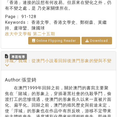
「香港」連接的設想有何改易。但原來在變化之外，仍
有不變之處，是 乃史家關懷所在。
Page：
91-128
Keywords：
香港文學、香港文學史、鄭樹森、黃繼
持、盧瑋鑾、陳國球
政大中文學報 第二十五期
Online Flipping Reader
Download
專題報導
浮城／我城：從澳門小說看回歸後澳門形象的變與不變
Author:張堂錡
在澳門1999年回歸之前，關於澳門的書寫主要聚
焦在「賭城」的形象上，穿插著黑社會的仇殺爭鬥，偷
渡打工的悲慘境遇，使澳門的形象長久以來一直被片面
化、扁平化。回歸之前，澳門的殖民歷史與前途未定，
使「浮城」的形象也在作品中有所反映，游移不定帶來
的主體性喪失，過度博彩化帶來的理想性喪失，即使是