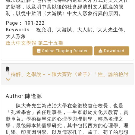
域加以詮解，包括明代特殊的選舉人才方式對文人入仕
的影響，以及明中葉以後的社會經濟對文人隱逸的限
制，以從中辨明〈大游賦〉中大人形象衍異的原因。
Page：
191-222
Keywords：
祝允明、大游賦、大人賦、大人先生傳、
大人形象
政大中文學報 第二十五期
Online Flipping Reader
Download
「待解」之學說－－陳大齊對《孟子》「性」論的檢討
Author:陳逢源
陳大齊先生為政治大學在臺復校首任校長，也是
「孔孟學會」首任理事長，一生奉獻於文化與教育，貢
獻卓著。學術從早先的心理學與理則學，轉為名理之
學，最後歸本於儒學研究，其中包括西方的心理學、理
則學、印度因明學、以及儒家孔子、孟子、荀子的思想