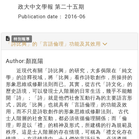
政大中文學報 第二十五期
Publication date：
2016-06
特別報導
「詩比興」的「言語倫理」功能及其效用
Author:顏崑陽
近現代有關「詩比興」的研究，大多侷限在「純文
學」的詮釋視域，將「比興」看作詩歌創作，所操持的
形象思維或修辭法則而已。其實，從古代「詩文化」的
歷史語境，可以發現士人階層的日常生活，幾乎不能離
開「詩」；「詩」就是他們社會互動行為的主要語言形
式，因此「比興」也就具有「言語倫理」的功能及效
用，而不只是詩歌創作的形象思維或修辭法則。 古代
士人階層的社會互動，都必須依循倫理關係；而「倫
理」即是以「禮」的精神及形式，所建構的行為規範及
秩序。這是士人階層的存在情境，可稱為「禮文化存在
情境」；在這情境中，士人們的言語行為，必須遵循