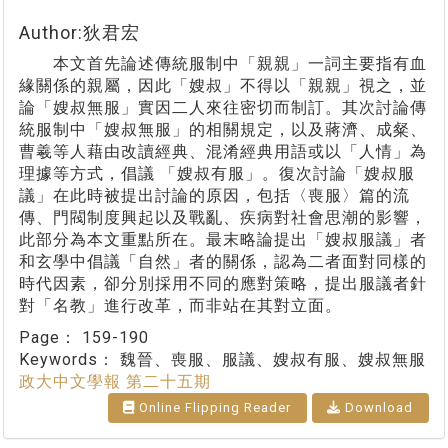
Author:狄君宏
本文首先論述傳統服制中「親親」一詞主要指有血
緣關係的親屬，因此「嫂叔」不得以「親親」視之，並
論「嫂叔無服」實因二人來往密切而制訂。其次討論傳
統服制中「嫂叔無服」的相關規定，以及蔣濟、成粲、
曹羲等人藉由改讀經典、混淆經典用語或以「人情」為
理據等方式，倡議 「嫂叔有服」。復次討論「嫂叔服
議」在此時被提出討論的原因，包括〈喪服〉篇的流
傳、門閥制度興起以及戰亂、疾病對社會思潮的影響，
此部分為本文重點所在。最末略論提出「嫂叔服議」者
和玄學中倡議「自然」者的關係，認為二者面對同樣的
時代因素，卻分別採用不同的應對策略，提出服議者針
對「名教」進行改革，而非站在其對立面。
Page：
159-190
Keywords：
魏晉、喪服、服議、嫂叔有服、嫂叔無服
政大中文學報 第二十五期
Online Flipping Reader
Download