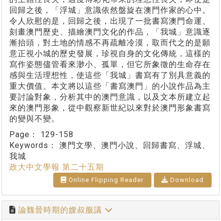
回歸之後，「浮城」意識依然盤旋在澳門作家的心中。
令人欣慰的是，回歸之後，出現了一批書寫澳門命運、
刻畫澳門歷史、描繪澳門文化的作品，「我城」意識逐
漸抬頭，對土地的情感不再疏離冷漠，取而代之的是願
意正視小城的歷史發展，珍視自身的文化傳統，這樣的
寫作姿態儘管看來渺小、孤單，但它所象徵的生命存在
感與生活理想性，使這些「我城」書寫有了別具意義的
重大價值。本文將以這些「書寫澳門」的小說作品為主
要討論對象，分析其中的澳門意識，以及文本所建立起
來的澳門形象，從中觀察新世紀以來對於澳門形象書寫
的變與不變。
Page：
129-158
Keywords：
澳門文學、澳門小說、回歸書寫、浮城、
我城
政大中文學報 第二十五期
Online Flipping Reader
Download
論魏晉時期的嫂叔服議