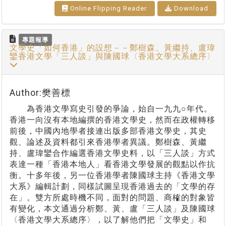
Online Flipping Reader
Download
專題報導
文學史「如何香港」的設想－－鄭樹森、黃繼持、盧瑋
鑾香港文學「三人談」與陳國球〈香港文學大系總序〉
Author:樊善標
為香港文學寫史引發的爭論，始自一九九○年代。
香港一向沒有本地編撰的香港文學史，然而在政權轉移
前後，中國內地學者接連出版多部香港文學史，其史
觀、論述及資料都引來香港學者異議。鄭樹森、黃繼
持、盧瑋鑾合作編選香港文學史料，以「三人談」方式
表達一種「香港本地人」看香港文學發展的觀點以作抗
衡。十多年後，另一位香港學者陳國球主持《香港文學
大系》編輯計劃，同樣試圖呈現香港過去的「文學的存
在」。雙方所處時機不同，面對的問題、商榷的對象皆
有變化，本文通過分析鄭、黃、盧「三人談」及陳國球
〈香港文學大系總序〉，以了解他們把「文學史」和