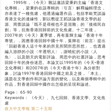
1995年，《今天》雜誌邀請梁秉鈞主編「香港文
化專輯」，梁秉鈞在該專輯的〈引言〉解釋編輯理念，
亦表達了一種焦慮，他透過編選作品，包括李歐梵談論
香港文化的邊緣性，劉以鬯從王韜談論香港文學的起
源、周蕾談論「既不是尋根也不是混雜」的「後殖民自
創」等，抗衡香港回歸前的文化焦慮。十二年後，
2007年的《今天》夏季號，再有葉輝主編「香港十年
專號」，因應香港回歸中國十年，葉輝在〈前言〉提出
「回顧香港人這十年來的所見所聞所思所想」，也透過
編入游靜的小說〈半透明人〉，謝曉虹的小說〈人
魚〉，以及朗天的電影評論、周思中的社運評論，思考
回歸十年的身份迷思。本論文以1995年的《今天•香港
文化專輯》和2007年的《今天•香港十年》為分析對
象，討論1997年香港回歸中國之前及之後，「本土」
議題在文學創作和評論方面的變化，以及兩個專輯中的
作品，對香港回歸中國作出怎樣的呈現和論述。
Page：
65-90
Keywords：
《今天》、九七回歸、香港文學、文化焦
慮
政大中文學報 第二十五期