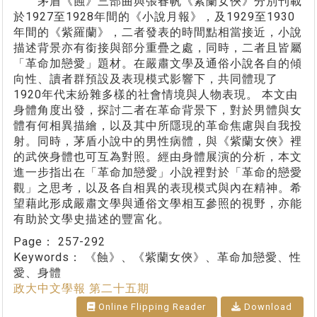
茅盾《蝕》三部曲與張春帆《紫蘭女俠》分別刊載
於1927至1928年間的《小說月報》，及1929至1930
年間的《紫羅蘭》，二者發表的時間點相當接近，小說
描述背景亦有銜接與部分重疊之處，同時，二者且皆屬
「革命加戀愛」題材。在嚴肅文學及通俗小說各自的傾
向性、讀者群預設及表現模式影響下，共同體現了
1920年代末紛雜多樣的社會情境與人物表現。 本文由
身體角度出發，探討二者在革命背景下，對於男體與女
體有何相異描繪，以及其中所隱現的革命焦慮與自我投
射。同時，茅盾小說中的男性病體，與《紫蘭女俠》裡
的武俠身體也可互為對照。經由身體展演的分析，本文
進一步指出在「革命加戀愛」小說裡對於「革命的戀愛
觀」之思考，以及各自相異的表現模式與內在精神。希
望藉此形成嚴肅文學與通俗文學相互參照的視野，亦能
有助於文學史描述的豐富化。
Page：
257-292
Keywords：
《蝕》、《紫蘭女俠》、革命加戀愛、性
愛、身體
政大中文學報 第二十五期
Online Flipping Reader
Download