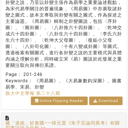
卦變之說，乃至以卦變主張作為易學之重要論述觀點，
為宋代易學關注的普遍現象，《周易圖》中亦廣取諸卦
變之圖式，故本文專取與卦變有關之圖式，作為探述之
主要論題。《周易圖》輯制之卦變圖說，包括〈序卦
圖〉、〈雜卦圖〉、〈八卦推六十四卦圖〉、〈乾坤交
成六十四卦圖〉、〈八卦生六十四卦圖〉、〈李氏六卦
生六十四卦〉、〈乾坤大父母圖〉、〈復姤小父母
圖〉、〈八卦司化圖〉、〈十有八變成卦圖〉等圖式。
透過檢索有關圖式，進行各卦變之說的主要模式與具體
內涵之理解分析，同時確立宋《易》圖說於此發展之重
要關注取向與傳衍系譜。
Page：
201-246
Keywords：
《周易圖》、《大易象數鈎深圖》、圖書
易學、宋易、卦變
政大中文學報 第二十八期
Online Flipping Reader
Download
藏「道統」於東國——韓元震《朱子言論同異考》有關
四書討論之分析