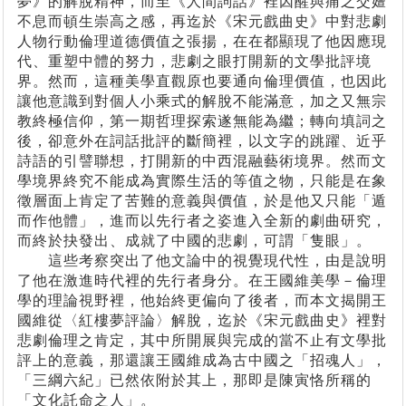
夢》的解脫精神，而至《人間詞話》裡因醒與痛之交嬗
不息而頓生崇高之感，再迄於《宋元戲曲史》中對悲劇
人物行動倫理道德價值之張揚，在在都顯現了他因應現
代、重塑中體的努力，悲劇之眼打開新的文學批評境
界。然而，這種美學直觀原也要通向倫理價值，也因此
讓他意識到對個人小乘式的解脫不能滿意，加之又無宗
教終極信仰，第一期哲理探索遂無能為繼；轉向填詞之
後，卻意外在詞話批評的斷簡裡，以文字的跳躍、近乎
詩語的引譬聯想，打開新的中西混融藝術境界。然而文
學境界終究不能成為實際生活的等值之物，只能是在象
徵層面上肯定了苦難的意義與價值，於是他又只能「遁
而作他體」，進而以先行者之姿進入全新的劇曲研究，
而終於抉發出、成就了中國的悲劇，可謂「隻眼」。
這些考察突出了他文論中的視覺現代性，由是說明
了他在激進時代裡的先行者身分。在王國維美學－倫理
學的理論視野裡，他始終更偏向了後者，而本文揭開王
國維從〈紅樓夢評論〉解脫，迄於《宋元戲曲史》裡對
悲劇倫理之肯定，其中所開展與完成的當不止有文學批
評上的意義，那還讓王國維成為古中國之「招魂人」，
「三綱六紀」已然依附於其上，那即是陳寅恪所稱的
「文化託命之人」。