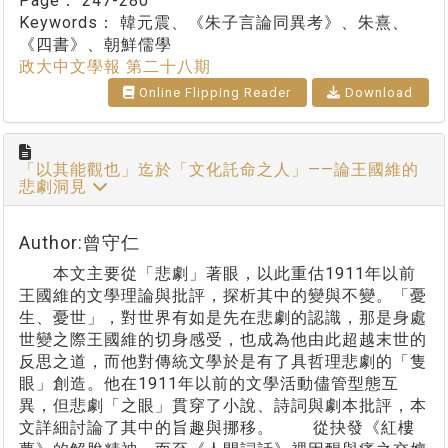
Page：
247-280
Keywords：
韓元震、《朱子言論同異考》、朱熹、
《四書》、朝鮮儒學
政大中文學報 第二十八期
Online Flipping Reader
Download
「以其能觀也」迄於「文化託命之人」——論王國維的
悲劇洞見
Author:曾守仁
本文主要從「悲劇」著眼，以此重估1911年以前
王國維的文學理論與批評，探析其中的變與不變。「憂
生、憂世」，對世界有如是先在悲劇的認識，那是身處
世變之際王國維的切身感受，也成為他由此超越末世的
反思之道，而他對傳統文學於是有了具哲理悲劇的「隻
眼」創造。他在1911年以前的文學活動儘管型態互
異，但悲劇「之眼」貫穿了小說、詩詞與劇本批評，本
文詳細討論了其中的旨趣與挪移。 從抉發《紅樓