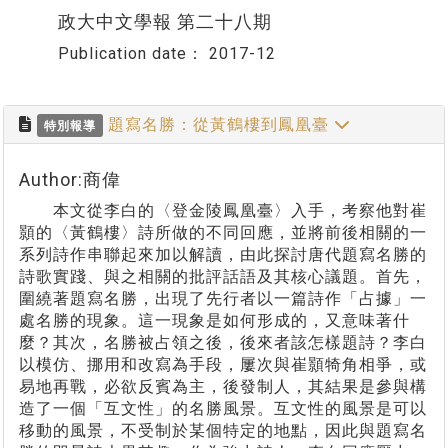
政大中文學報 第二十八期
Publication date：
2017-12
題寫名勝：從黃鶴樓到鳳凰臺
特別報導
Author:商偉
本文從李白的〈登金陵鳳凰臺〉入手，考察他對崔
顥的〈黃鶴樓〉詩所做的不同回應，並將前後相關的一
系列詩作串聯起來加以解讀，由此探討唐代題寫名勝的
詩歌實踐、與之相關的批評話語及其核心議題。首先，
圍繞著題寫名勝，出現了先行者以一篇詩作「占據」一
處名勝的現象。這一現象是如何形成的，又意味著什
麼？其次，名勝被占領之後，後來者該怎樣題詩？李白
以模仿、挪用和改寫為手段，屢次與崔顥犄角相爭，或
易地再戰，必欲反賓為主，後發制人，其結果是參與構
造了一個「互文性」的名勝風景。互文性的風景是可以
移動的風景，不受制於某個特定的地點，因此與題寫名