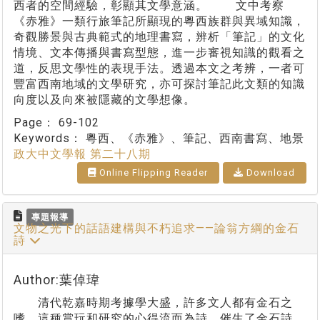
西者的空間經驗，彰顯其文學意涵。 文中考察
《赤雅》一類行旅筆記所顯現的粵西族群與異域知識，
奇觀勝景與古典範式的地理書寫，辨析「筆記」的文化
情境、文本傳播與書寫型態，進一步審視知識的觀看之
道，反思文學性的表現手法。透過本文之考辨，一者可
豐富西南地域的文學研究，亦可探討筆記此文類的知識
向度以及向來被隱藏的文學想像。
Page：
69-102
Keywords：
粵西、《赤雅》、筆記、西南書寫、地景
政大中文學報 第二十八期
Online Flipping Reader
Download
專題報導
文物之光下的話語建構與不朽追求——論翁方綱的金石
詩
Author:葉倬瑋
清代乾嘉時期考據學大盛，許多文人都有金石之
嗜，這種賞玩和研究的心得流而為詩，催生了金石詩。