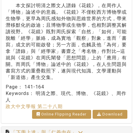
本文探討明清之際文人譜錄《花鏡》，在周作人
「博物」論述中的意義。《花鏡》不僅較西方博物學或
生物學，更早為周氏感知外物與思維世界的方式，帶來
潛移默化的啟迪；且博物學或生物學，也相對調整其解
讀視野。《花鏡》既對周氏探索「自然」「如何」可能
脫離「經學」脈絡，成為實地「觀察」對象，進而「書
寫」成文的可能啟發；另一方面，也觸及他「為何」要
拿「譜錄」與「經學家」書齋之「考名物」作對比─這
就與《花鏡》在周氏闡發「思想問題」上的「應用」有
關。而周氏「博物」論述中的《花鏡》，在人生問題與
書寫方式的重疊觀照下，遂與現代知識、文學運動與
「新道德」產生交集。
Page：
141-164
Keywords：
明清之際、現代、博物、《花鏡》、周作
人
政大中文學報 第二十八期
Online Flipping Reader
Download
「下學上達」與「仁義內在」