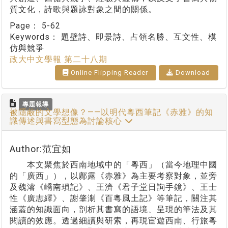
質文化，詩歌與題詠對象之間的關係。
Page：
5-62
Keywords：
題壁詩、即景詩、占領名勝、互文性、模
仿與競爭
政大中文學報 第二十八期
Online Flipping Reader
Download
專題報導
被隱蔽的文學想像？——以明代粵西筆記《赤雅》的知
識傳述與書寫型態為討論核心
Author:范宜如
本文聚焦於西南地域中的「粵西」（當今地理中國
的「廣西」），以鄺露《赤雅》為主要考察對象，並旁
及魏濬《嶠南瑣記》、王濟《君子堂日詢手鏡》、王士
性《廣志繹》、謝肇淛《百粵風土記》等筆記，關注其
涵蓋的知識面向，剖析其書寫的語境、呈現的筆法及其
閱讀的效應。透過細讀與研索，再現宦遊西南、行旅粵