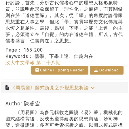
行討論，首先，分析古代儒者心中的理想人格形象特
質，並說明此形象保留了「理性化」之痕跡，而其關鍵
則在於「道德意識」。其次，從「學」的角度討論儒家
思想重在人事之學，但此「學」實貫串歷史文化傳統與
永恆之超越性。最後，點明「下學」之能「上達」的主
張，必須建立在「自覺」的內在道德主體，所以，古代
儒者盛言「仁義內在」之思想。
Page：
165-200
Keywords：
儒學、下學上達、仁義內在
政大中文學報 第二十八期
Online Flipping Reader
Download
《周易圖》圖式所見之卦變思想析論
Author:陳睿宏
《周易圖》為多元輯收之圖說《易》著，機械化的
圖式結構背後，反映出龐博蘊奧的思想內涵，妙司神
契，造微詣遠，多有可考索探析之處。以圖式模式建構