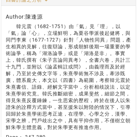
Author:陳逢源
韓元震（1682-1751）由「氣」見「理」，以
「氣」論「心」，立場鮮明，為栗谷學派後起健將，與
同門李柬（1677-1727）針對「人物性同異」問題，產
生相異的見解，往復辯論，形成朝鮮後期一場重要的學
術論爭，稱為「湖洛論爭」或是「湖洛是非」。事實
上，韓氏撰有《朱子言論同異考》，全書六卷，共計三
十九門，並附以《論孟輯註或問》，由義理而及於經
解，乃至於史傳文字等，朱熹學術無不涉及，牽涉既
廣，體系龐大，本文以《四書》為範圍，考察韓元震於
朱熹書信、語錄、經解文字當中，分析相歧說法，以定
朱熹學術究竟。韓氏推斷細密，成果斐然，細節之間，
得見朱熹反覆錘鍊，一生思索的歷程，終於在後人以朱
證朱的詮釋方式當中，甚至援朱以附陸的情況下，引導
回歸於朱熹學術思考正途，在理學、心學之分，漢學、
宋學之辨，門戶歧出之中，具有平抑作用，不僅樹立朝
鮮朱學主體意義，對於朱學更有推進作用。