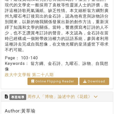
現代的文學史一般採用了袁枚等性靈派人士的評價，批
評這種詩歌死氣滿紙、缺乏性情。本文細析翁方綱對廣
州九曜石考訂後寫出的金石詩，認為他有意與詠物詩分
別開來，以新的物我關係發展出新的創作方法，重新演
繹了知識和文學的關係。當時，響應撰寫考訂詩的人不
少，也不乏讚賞考訂詩的聲音。本文認為，金石詩在當
時已經構成一個附帶政治權力的話語系統，參與者利用
這種詩去完成自我想像，在文物光耀的皇清盛世下尋求
不朽可能。
Page：
103-140
Keywords：
翁方綱、金石詩、九曜石、詠物、自我想
像
政大中文學報 第二十八期
Online Flipping Reader
Download
周作人「博物」論述中的《花鏡》
專題報導
Author:黃莘瑜