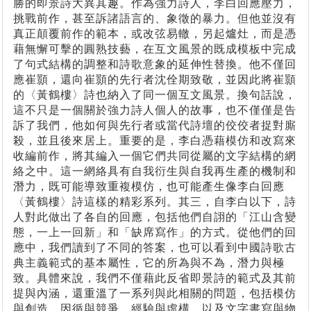
勝的即景詩大異其趣。作為強力詩人，李白回應壓力，
挑戰前作，甚至訴諸語言的、象徵的暴力。但他並沒有
真正顛覆前作的範本，或改弦易轍，另起爐灶，而是憑
藉無懈可擊的圓熟技藝，在互文風景的既成模板中完成
了句式結構的調整和詩歌意象的延伸性替換。他不僅回
應崔顥，還向崔顥的先行者沈佺期致敬，並因此將崔顥
的〈黃鶴樓〉詩也納入了同一個互文風景。換句話說，
這不只是一個關於強力詩人個人的故事，也不僅僅是告
訴了我們，他如何與先行者或當代詩壇的佼佼者捉對廝
殺，並且後來居上。重要的是，李白憑藉模仿和改寫來
收編前作，將其編入一個它們共同從屬的文字結構的網
絡之中。這一網絡具有自我衍生與自我再生產的機制和
潛力，既可能導致重複模仿，也可能產生像李白回應
〈黃鶴樓〉詩這樣的精彩系列。其三，自李白以下，詩
人對此做出了各自的回應，包括他們自詡的「江山含變
態，一上一回新」和「缺席寫作」的方式。從他們的回
應中，我們讀到了不同的答案，也可以看到中國詩歌古
典主義範式的基本屬性，它的所為與不為，潛力與極
致。具體來說，我們不僅藉此反省即景詩的範式及其前
提與內涵，還重溫了一系列與此相關的問題，包括模仿
與創造、因循與競爭、經驗與虛構，以及文字書寫與物