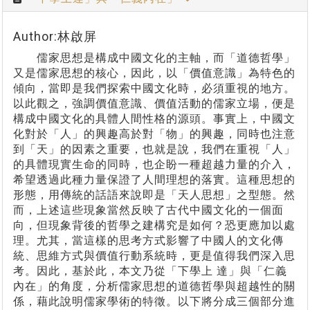
Author:林啟屏
儒家思想是構成中國文化的主軸，而「道德哲學」
又是儒家思想的核心，因此，以「價值意識」為特色的
傾向，當即是我們探索中國文化時，必須重視的地方。
以此觀之，強調價值意識、價值活動的儒家立場，便是
構成中國文化的具體人間性格的源頭。事實上，中國文
化對於「人」的興趣高於對「物」的興趣，同時也注意
到「天」的因素之重要，也就是說，我們在重視「人」
的具體現實生命的同時，也企盼一種超越力量的介入，
希望透過此種力量保證了人間理想的落實。這種思想的
形態，用傳統的話語來說即是「天人思想」之型態。然
而，上述這些現象當然反映了古代中國文化的一個面
向，但現象背後的哲學之建構究是如何？恐更應加以處
理。尤其，當這樣的思考方式影響了中國人的文化傳
統、思維方式與價值行動系統時，更是值得我們深入思
考。因此，基於此，本文乃從「下學上 達」與「仁義
內在」的角度，分析儒家思想的道德哲學與超越性的關
係，藉此說明儒家學術的特徵。以下將分成三個部分進