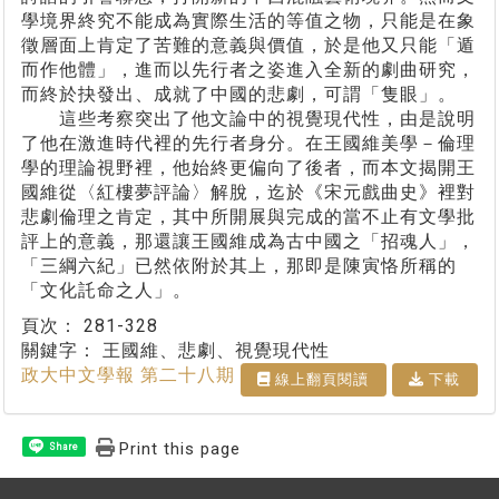
學境界終究不能成為實際生活的等值之物，只能是在象
徵層面上肯定了苦難的意義與價值，於是他又只能「遁
而作他體」，進而以先行者之姿進入全新的劇曲研究，
而終於抉發出、成就了中國的悲劇，可謂「隻眼」。
這些考察突出了他文論中的視覺現代性，由是說明
了他在激進時代裡的先行者身分。在王國維美學－倫理
學的理論視野裡，他始終更偏向了後者，而本文揭開王
國維從〈紅樓夢評論〉解脫，迄於《宋元戲曲史》裡對
悲劇倫理之肯定，其中所開展與完成的當不止有文學批
評上的意義，那還讓王國維成為古中國之「招魂人」，
「三綱六紀」已然依附於其上，那即是陳寅恪所稱的
「文化託命之人」。
頁次：
281-328
關鍵字：
王國維、悲劇、視覺現代性
政大中文學報 第二十八期
線上翻⾴閱讀
下載
Print this page
Share