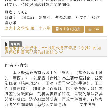
質文化，詩歌與題詠對象之間的關係。
頁次：
5-62
關鍵字：
題壁詩、即景詩、占領名勝、互文性、模仿
與競爭
政大中文學報 第二十八期
線上翻⾴閱讀
下載
專題稿
被隱蔽的文學想像？——以明代粵西筆記《赤雅》的知
識傳述與書寫型態為討論核心
作者:范宜如
本文聚焦於西南地域中的「粵西」（當今地理中國
的「廣西」），以鄺露《赤雅》為主要考察對象，並旁
及魏濬《嶠南瑣記》、王濟《君子堂日詢手鏡》、王士
性《廣志繹》、謝肇淛《百粵風土記》等筆記，關注其
涵蓋的知識面向，剖析其書寫的語境、呈現的筆法及其
閱讀的效應。透過細讀與研索，再現宦遊西南、行旅粵
西者的空間經驗，彰顯其文學意涵。 文中考察