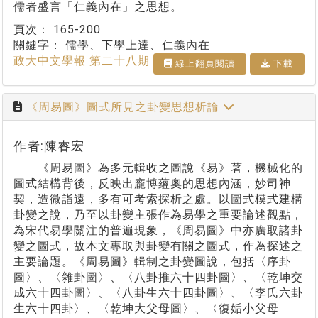
儒者盛言「仁義內在」之思想。
頁次：
165-200
關鍵字：
儒學、下學上達、仁義內在
政大中文學報 第二十八期
線上翻⾴閱讀
下載
《周易圖》圖式所見之卦變思想析論
作者:陳睿宏
《周易圖》為多元輯收之圖說《易》著，機械化的
圖式結構背後，反映出龐博蘊奧的思想內涵，妙司神
契，造微詣遠，多有可考索探析之處。以圖式模式建構
卦變之說，乃至以卦變主張作為易學之重要論述觀點，
為宋代易學關注的普遍現象，《周易圖》中亦廣取諸卦
變之圖式，故本文專取與卦變有關之圖式，作為探述之
主要論題。《周易圖》輯制之卦變圖說，包括〈序卦
圖〉、〈雜卦圖〉、〈八卦推六十四卦圖〉、〈乾坤交
成六十四卦圖〉、〈八卦生六十四卦圖〉、〈李氏六卦
生六十四卦〉、〈乾坤大父母圖〉、〈復姤小父母