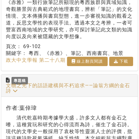
《赤雅》一類行旅筆記所顯現的粵西族群與異域知識，
奇觀勝景與古典範式的地理書寫，辨析「筆記」的文化
情境、文本傳播與書寫型態，進一步審視知識的觀看之
道，反思文學性的表現手法。透過本文之考辨，一者可
豐富西南地域的文學研究，亦可探討筆記此文類的知識
向度以及向來被隱藏的文學想像。
頁次：
69-102
關鍵字：
粵西、《赤雅》、筆記、西南書寫、地景
政大中文學報 第二十八期
線上翻⾴閱讀
下載
專題稿
文物之光下的話語建構與不朽追求——論翁方綱的金石
詩
作者:葉倬瑋
清代乾嘉時期考據學大盛，許多文人都有金石之
嗜，這種賞玩和研究的心得流而為詩，催生了金石詩。
現代的文學史一般採用了袁枚等性靈派人士的評價，批
評這種詩歌死氣滿紙、缺乏性情。本文細析翁方綱對廣