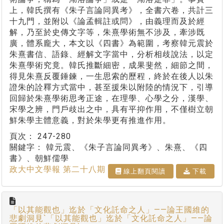
上，韓氏撰有《朱子言論同異考》，全書六卷，共計三
十九門，並附以《論孟輯註或問》，由義理而及於經
解，乃至於史傳文字等，朱熹學術無不涉及，牽涉既
廣，體系龐大，本文以《四書》為範圍，考察韓元震於
朱熹書信、語錄、經解文字當中，分析相歧說法，以定
朱熹學術究竟。韓氏推斷細密，成果斐然，細節之間，
得見朱熹反覆錘鍊，一生思索的歷程，終於在後人以朱
證朱的詮釋方式當中，甚至援朱以附陸的情況下，引導
回歸於朱熹學術思考正途，在理學、心學之分，漢學、
宋學之辨，門戶歧出之中，具有平抑作用，不僅樹立朝
鮮朱學主體意義，對於朱學更有推進作用。
頁次：
247-280
關鍵字：
韓元震、《朱子言論同異考》、朱熹、《四
書》、朝鮮儒學
政大中文學報 第二十八期
線上翻⾴閱讀
下載
「以其能觀也」迄於「文化託命之人」——論王國維的
悲劇洞見`「以其能觀也」迄於「文化託命之人」——論