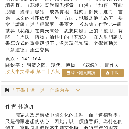
讀視野。《花鏡》既對周氏探索「自然」「如何」可能
脫離「經學」脈絡，成為實地「觀察」對象，進而「書
寫」成文的可能啟發；另一方面，也觸及他「為何」要
拿「譜錄」與「經學家」書齋之「考名物」作對比─這
就與《花鏡》在周氏闡發「思想問題」上的「應用」有
關。而周氏「博物」論述中的《花鏡》，在人生問題與
書寫方式的重疊觀照下，遂與現代知識、文學運動與
「新道德」產生交集。
頁次：
141-164
關鍵字：
明清之際、現代、博物、《花鏡》、周作人
政大中文學報 第二十八期
線上翻⾴閱讀
下載
「下學上達」與「仁義內在」
作者:林啟屏
儒家思想是構成中國文化的主軸，而「道德哲學」
又是儒家思想的核心，因此，以「價值意識」為特色的
傾向，當即是我們探索中國文化時，必須重視的地方。