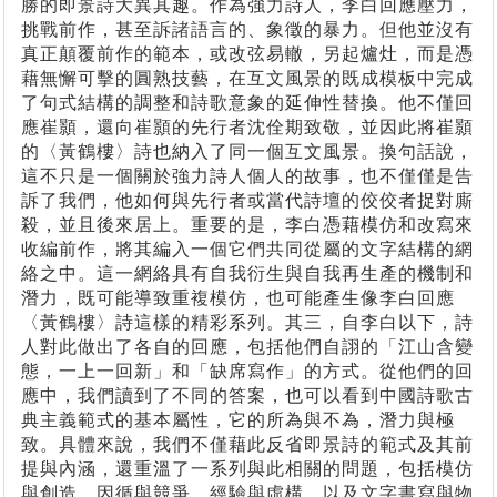
勝的即景詩大異其趣。作為強力詩人，李白回應壓力，
挑戰前作，甚至訴諸語言的、象徵的暴力。但他並沒有
真正顛覆前作的範本，或改弦易轍，另起爐灶，而是憑
藉無懈可擊的圓熟技藝，在互文風景的既成模板中完成
了句式結構的調整和詩歌意象的延伸性替換。他不僅回
應崔顥，還向崔顥的先行者沈佺期致敬，並因此將崔顥
的〈黃鶴樓〉詩也納入了同一個互文風景。換句話說，
這不只是一個關於強力詩人個人的故事，也不僅僅是告
訴了我們，他如何與先行者或當代詩壇的佼佼者捉對廝
殺，並且後來居上。重要的是，李白憑藉模仿和改寫來
收編前作，將其編入一個它們共同從屬的文字結構的網
絡之中。這一網絡具有自我衍生與自我再生產的機制和
潛力，既可能導致重複模仿，也可能產生像李白回應
〈黃鶴樓〉詩這樣的精彩系列。其三，自李白以下，詩
人對此做出了各自的回應，包括他們自詡的「江山含變
態，一上一回新」和「缺席寫作」的方式。從他們的回
應中，我們讀到了不同的答案，也可以看到中國詩歌古
典主義範式的基本屬性，它的所為與不為，潛力與極
致。具體來說，我們不僅藉此反省即景詩的範式及其前
提與內涵，還重溫了一系列與此相關的問題，包括模仿
與創造、因循與競爭、經驗與虛構，以及文字書寫與物