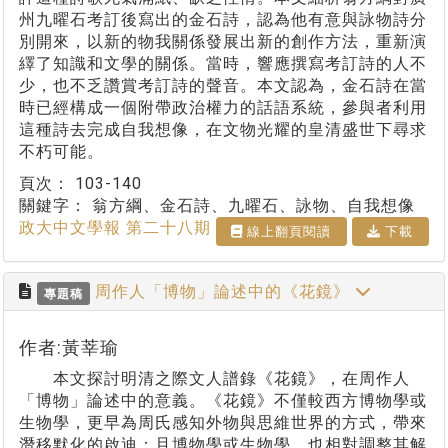
州九曜石考訂後寫出的金石詩，認為他有意與詠物詩分
別開來，以新的物我關係發展出新的創作方法，重新演
繹了知識和文學的關係。當時，響應撰寫考訂詩的人不
少，也不乏讚賞考訂詩的聲音。本文認為，金石詩在當
時已經構成一個附帶政治權力的話語系統，參與者利用
這種詩去完成自我想像，在文物光耀的皇清盛世下尋求
不朽可能。
頁次：
103-140
關鍵字：
翁方綱、金石詩、九曜石、詠物、自我想像
政大中文學報 第二十八期
線上翻⾴閱讀
下載
周作人「博物」論述中的《花鏡》
專題稿
作者:黃莘瑜
本文探討明清之際文人譜錄《花鏡》，在周作人
「博物」論述中的意義。《花鏡》不僅較西方博物學或
生物學，更早為周氏感知外物與思維世界的方式，帶來
潛移默化的啟迪；且博物學或生物學，也相對調整其解