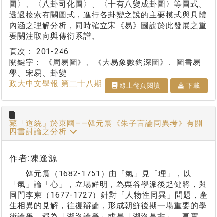
圖〉、〈八卦司化圖〉、〈十有八變成卦圖〉等圖式。
透過檢索有關圖式，進行各卦變之說的主要模式與具體
內涵之理解分析，同時確立宋《易》圖說於此發展之重
要關注取向與傳衍系譜。
頁次：
201-246
關鍵字：
《周易圖》、《大易象數鈎深圖》、圖書易
學、宋易、卦變
政大中文學報 第二十八期
線上翻⾴閱讀
下載
藏「道統」於東國——韓元震《朱子言論同異考》有關
四書討論之分析
作者:陳逢源
韓元震（1682-1751）由「氣」見「理」，以
「氣」論「心」，立場鮮明，為栗谷學派後起健將，與
同門李柬（1677-1727）針對「人物性同異」問題，產
生相異的見解，往復辯論，形成朝鮮後期一場重要的學
術論爭，稱為「湖洛論爭」或是「湖洛是非」。事實