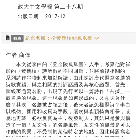
政大中文學報 第二十八期
出版日期：
2017-12
題寫名勝：從黃鶴樓到鳳凰臺
特稿
作者:商偉
本文從李白的〈登金陵鳳凰臺〉入手，考察他對崔
顥的〈黃鶴樓〉詩所做的不同回應，並將前後相關的一
系列詩作串聯起來加以解讀，由此探討唐代題寫名勝的
詩歌實踐、與之相關的批評話語及其核心議題。首先，
圍繞著題寫名勝，出現了先行者以一篇詩作「占據」一
處名勝的現象。這一現象是如何形成的，又意味著什
麼？其次，名勝被占領之後，後來者該怎樣題詩？李白
以模仿、挪用和改寫為手段，屢次與崔顥犄角相爭，或
易地再戰，必欲反賓為主，後發制人，其結果是參與構
造了一個「互文性」的名勝風景。互文性的風景是可以
移動的風景，不受制於某個特定的地點，因此與題寫名