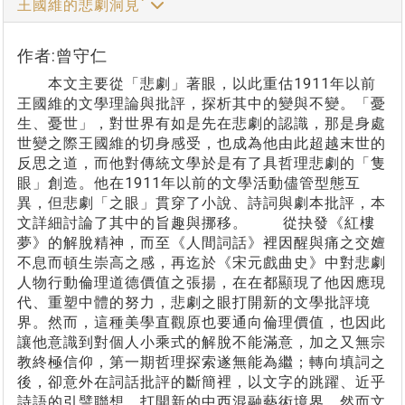
王國維的悲劇洞見`
作者:曾守仁
本文主要從「悲劇」著眼，以此重估1911年以前
王國維的文學理論與批評，探析其中的變與不變。「憂
生、憂世」，對世界有如是先在悲劇的認識，那是身處
世變之際王國維的切身感受，也成為他由此超越末世的
反思之道，而他對傳統文學於是有了具哲理悲劇的「隻
眼」創造。他在1911年以前的文學活動儘管型態互
異，但悲劇「之眼」貫穿了小說、詩詞與劇本批評，本
文詳細討論了其中的旨趣與挪移。 從抉發《紅樓
夢》的解脫精神，而至《人間詞話》裡因醒與痛之交嬗
不息而頓生崇高之感，再迄於《宋元戲曲史》中對悲劇
人物行動倫理道德價值之張揚，在在都顯現了他因應現
代、重塑中體的努力，悲劇之眼打開新的文學批評境
界。然而，這種美學直觀原也要通向倫理價值，也因此
讓他意識到對個人小乘式的解脫不能滿意，加之又無宗
教終極信仰，第一期哲理探索遂無能為繼；轉向填詞之
後，卻意外在詞話批評的斷簡裡，以文字的跳躍、近乎
詩語的引譬聯想，打開新的中西混融藝術境界。然而文