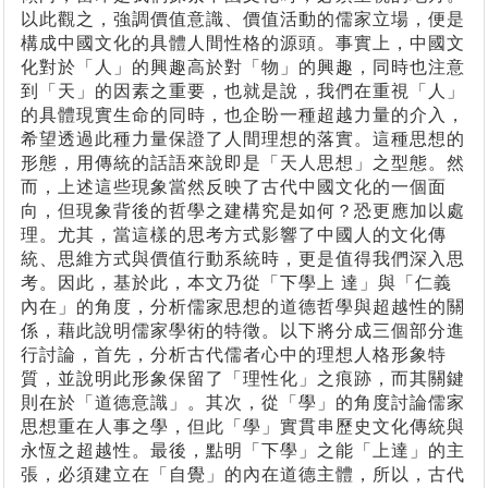
以此觀之，強調價值意識、價值活動的儒家立場，便是
構成中國文化的具體人間性格的源頭。事實上，中國文
化對於「人」的興趣高於對「物」的興趣，同時也注意
到「天」的因素之重要，也就是說，我們在重視「人」
的具體現實生命的同時，也企盼一種超越力量的介入，
希望透過此種力量保證了人間理想的落實。這種思想的
形態，用傳統的話語來說即是「天人思想」之型態。然
而，上述這些現象當然反映了古代中國文化的一個面
向，但現象背後的哲學之建構究是如何？恐更應加以處
理。尤其，當這樣的思考方式影響了中國人的文化傳
統、思維方式與價值行動系統時，更是值得我們深入思
考。因此，基於此，本文乃從「下學上 達」與「仁義
內在」的角度，分析儒家思想的道德哲學與超越性的關
係，藉此說明儒家學術的特徵。以下將分成三個部分進
行討論，首先，分析古代儒者心中的理想人格形象特
質，並說明此形象保留了「理性化」之痕跡，而其關鍵
則在於「道德意識」。其次，從「學」的角度討論儒家
思想重在人事之學，但此「學」實貫串歷史文化傳統與
永恆之超越性。最後，點明「下學」之能「上達」的主
張，必須建立在「自覺」的內在道德主體，所以，古代