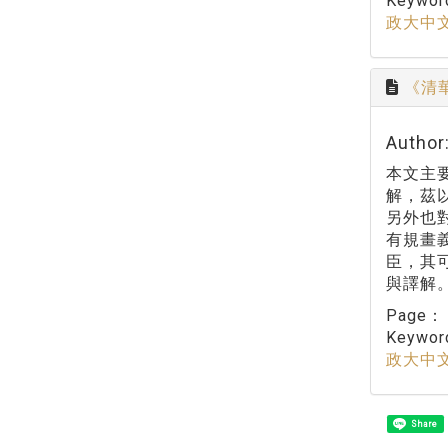
Keywo
政大中
《清
Autho
本文主
解，茲
另外也
有規畫
臣，其
與譯解
Page
Keywo
政大中
Share