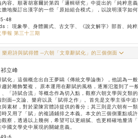
義內容。順著胡塞爾於第四「邏輯研究」中提出的「純粹意義
大膽地擬訂出漢字的一些「原始組合模式」，以說明漢字如何
：
5-48
rds：
現象學、身體圖式、古文字、《說文解字》部首、純粹
文學報 第三十三期
、樂府詩與賦得體 ─六朝「文章辭賦化」的三個側面
r:祁立峰
辭賦化」這個概念出自王夢鷗《傳統文學論衡》，他認為一
章趨於雕飾繁複， 原本運用在辭賦的風格，逐漸氾濫到了一
」、「詩賦合流」等概念作為切入點，觀察六朝文學與文類
個剖面─文論、樂府以及「賦得之作」。首先是文學主張中追
故與素材，對於梁陳宮體詩提供的養分；其三則是六朝有一
同時又用了「賦」的複誦鋪排之本義。本文的三個側重點或
的觀察，透過以上幾例，希望可以更細膩、也更精確地釐清
在中國文學史中展現的關鍵意義。
：
49-6