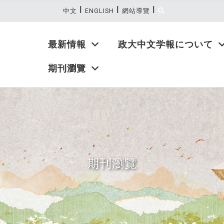
|
|
|
:::
中文
ENGLISH
網站導覽
最新情報
政大中文学報について
期刊瀏覽
期刊瀏覽