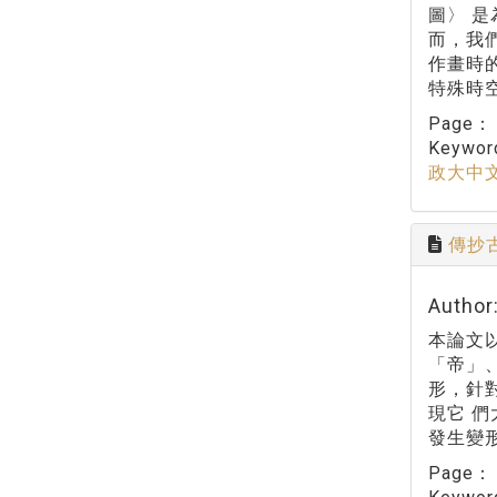
圖〉 是
而，我
作畫時
特殊時
Page
Keywo
政大中
傳抄
Autho
本論文
「帝」
形，針
現它 
發生變
Page