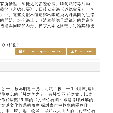
度有所借鑑。師徒之間參證心得、聯句賦詩等活動，
容載於《道德心要》，日後寫定為《道德會元》；李
集》中。這些文獻不但透露出李道純內丹集團的組織
懷的問題。迄今為止，《清庵瑩蟾子語錄》的豐富材
，透過與同時代內丹、禪宗文本之比較，討論其師徒
《中和集》
Online Flipping Reader
Download
四僧之 一，原為明朝王孫，明滅亡後，一生以明朝遺民
得像草寫的「哭之笑之」，有哭笑不 得之意，以寄
作於康熙29 年的〈孔雀竹石圖〉即是隱晦難解的
本文以文化符碼的角度 探討畫作中物象的隱喻作
人、事、時、地、物等，得知八大山人的〈孔雀竹石