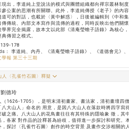
呈現出，李道純上堂說法的模式與團體組織都向禪宗叢林制
宗參公案的思潮有所關聯。此外，李道純傳授《老子》的內
趙道可的對話，也載於〈黃中解惑〉，日後被編輯到《中和
口傳傳統、內部文本寫作與流傳的過程，同時反映出他們關
被學界完全揭露，故本文以此部《清庵瑩蟾子語錄》為核心
經典傳習之模式。
：
139-178
rds：
李道純、內丹、《清庵瑩蟾子語錄》、《道德會元》、
文學報 第三十三期
山人〈孔雀竹石圖〉釋疑
r:劉德玲
人（1626-1705），是明末清初畫家、書法家，清初畫壇
「八大山人」命名的 用意，是因八大山人在落款時將四字寫
家破之痛。八大山人的花鳥畫往往有其特殊的隱喻象 徵，其中
品，各家 對作品的詮釋甚為紛歧，值得進一步探討和研究。
外，探討〈孔雀竹石圖〉創作的時空背景 及畫作交涉相關的