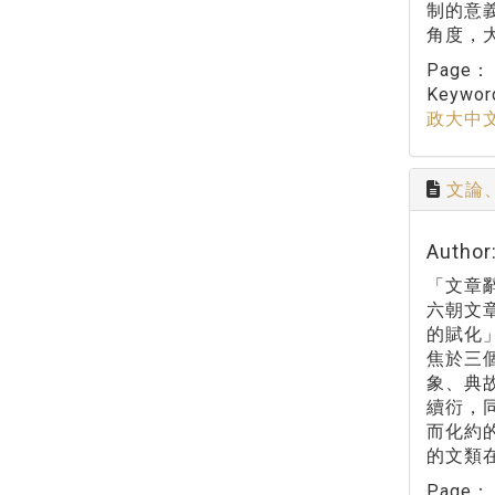
制的意
角度，
Page
Keywo
政大中
文論
Autho
「文章
六朝文
的賦化
焦於三
象、典
續衍，
而化約
的文類
Page