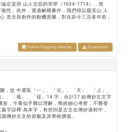
是與 山人交惡的宋犖（1634-1714），然
可能性。此外，透過解構畫作，我們得以窺見山 人
心 意念與創作的動機意圖，對在距今三百多年前，
Online Flipping Reader
Download
圍，從 中選取「一」、「元」、「天」、「上」、
、「祗」、「禔」14 字，合計27 組傳抄古文字
文構形，乍看似乎難以理解，惟經細心考察，不難發
近義字誤釋 為本字，有些則是古文在傳抄過程中，
認識傳抄古文的原貌及其學術價值。