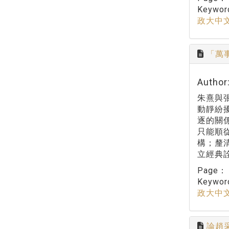
Keywo
政大中
「萬
Autho
朱熹與
動靜紛
逐的關
只能順
構；釐
立經典
Page
Keywo
政大中
論趙