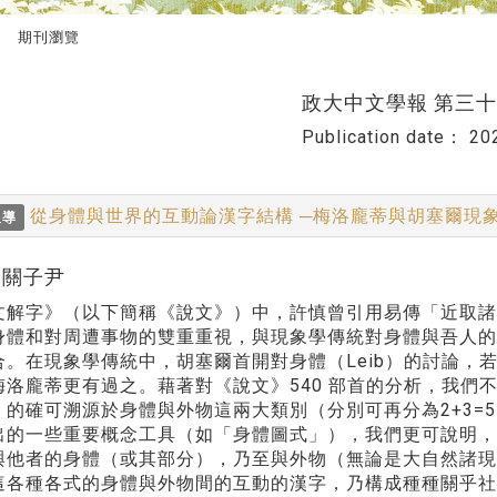
期刊瀏覽
政大中文學報 第三
Publication date：
20
從身體與世界的互動論漢字結構 ─梅洛龐蒂與胡塞爾現
報導
r:關子尹
文解字》（以下簡稱《說文》）中，許慎曾引用易傳「近取
體和對周遭事物的雙重重視，與現象學傳統對身體與吾人的生活世
合。在現象學傳統中，胡塞爾首開對身體（Leib）的討論，
梅洛龐蒂更有過之。藉著對《說文》540 部首的分析，我們
」的確可溯源於身體與外物這兩大類別（分別可再分為2+3=
出的一些重要概念工具（如「身體圖式」），我們更可說明
與他者的身體（或其部分），乃至與外物（無論是大自然諸
這各種各式的身體與外物間的互動的漢字，乃構成種種關乎