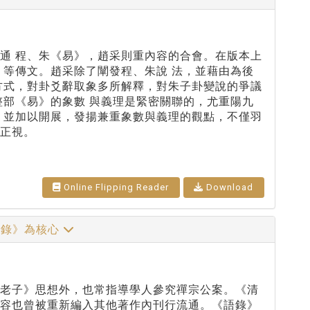
通 程、朱《易》，趙采則重內容的合會。在版本上
〉等傳文。趙采除了闡發程、朱說 法，並藉由為後
方式，對卦爻辭取象多所解釋，對朱子卦變說的爭議
整部《易》的象數 與義理是緊密關聯的，尤重陽九
，並加以開展，發揚兼重象數與義理的觀點，不僅羽
正視。
Online Flipping Reader
Download
語錄》為核心
《老子》思想外，也常指導學人參究禪宗公案。《清
內容也曾被重新編入其他著作內刊行流通。《語錄》