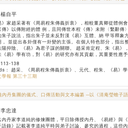
r:楊自平
易》家趙采著有《周易程朱傳義折衷》，相較董真卿從體例會
《傳》以傳附經的體 例，且同傳世本程《傳》未附〈繫辭傳
的朱子說法，指出朱子並未反對漢《易》互體、納 甲等釋象
明， 並提出各卦僅有一卦變的主張。在個人特色部分，指出
扶陽抑陰、《易》為君子謀的關聯。 趙采肯定程、朱《易》
朱《易》學有功，對《易》的研究亦有其貢獻，其重要性應予
：
113-138
rds：
趙采、《周易程朱傳義折衷》、元代、程朱、《易》學
文學報 第三十三期
純內丹集團的儀式、口傳活動與文本編纂 ─以《清庵瑩蟾子
r:李忠達
名內丹家李道純的修煉團體，平日除傳授內丹、《易經》與
子語錄》記載著李道純平時與弟子討論、參究的過程，這些