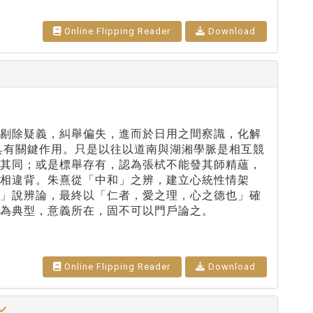
Online Flipping Reader
Download
，剔除疑義，糾舉偏失，進而於日用之間察識，化解
具有關鍵作用。只是以往以道南與湖湘學脈是相互競
見其同；或是標舉存有，認為張栻不能發其師精蘊，
相違背。朱熹從「中和」之辨，建立心統性情架
仁」說辨論，最終以「仁者，愛之理，心之德也」確
為典型，意義所在，固不可以門戶論之。
Online Flipping Reader
Download