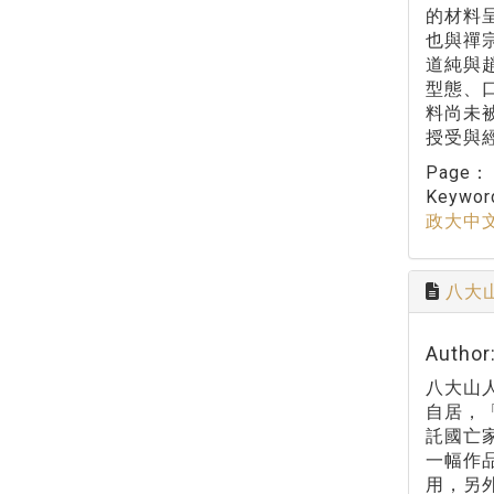
的材料
也與禪
道純與
型態、
料尚未
授受與
Page
Keywo
政大中
八大
Autho
八大山
自居，
託國亡
一幅作
用，另