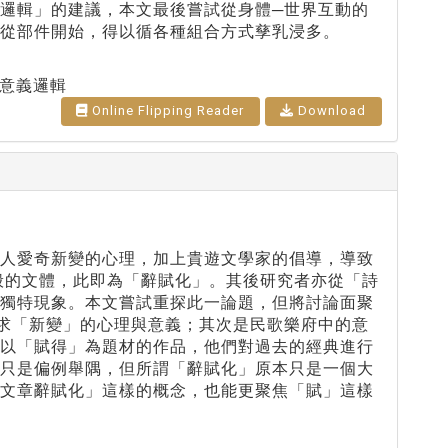
邏輯」的建議，本文最後嘗試從身體─世界互動的
從部件開始，得以循各種組合方式孳乳浸多。
意義邏輯
Online Flipping Reader
Download
般人愛奇新變的心理，加上貴遊文學家的倡導，導致
般的文體，此即為「辭賦化」。其後研究者亦從「詩
的獨特現象。本文嘗試重探此一論題，但將討論面聚
求「新變」的心理與意義；其次是民歌樂府中的意
類以「賦得」為題材的作品，他們對過去的經典進行
許只是偏例舉隅，但所謂「辭賦化」原本只是一個大
「文章辭賦化」這樣的概念，也能更聚焦「賦」這樣