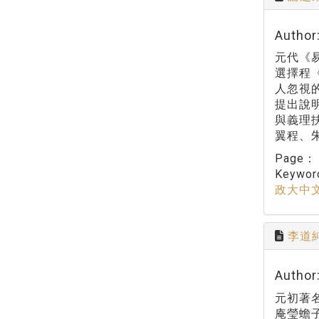
Autho
元代《
選擇程
人忽視
提出說
與義理
翼程、
Page
Keywo
政大中
李道
Autho
元初著
庵瑩蟾