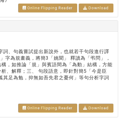
海》
Online Flipping Reader
Download
 字詞、句義嘗試提出新說外，也就若干句段進行譯
規」字為規畫義，將簡3「姚聞」 釋讀為「弔問」，
結構，如推論「規」與賓語間為「為動」結構，方能
析、解釋；三、 句段語意，即針對簡5「今是臣
幾孤其足為勉，抑無如吾先君之憂何」等句分析字詞
Online Flipping Reader
Download