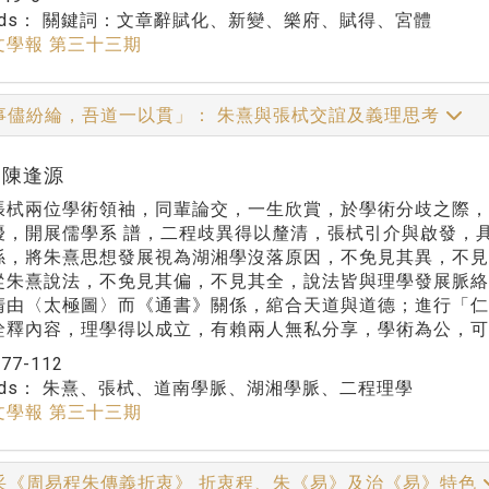
rds：
關鍵詞：文章辭賦化、新變、樂府、賦得、宮體
文學報 第三十三期
事儘紛綸，吾道一以貫」： 朱熹與張栻交誼及義理思考
r:陳逢源
張栻兩位學術領袖，同輩論交，一生欣賞，於學術分歧之際
擾，開展儒學系 譜，二程歧異得以釐清，張栻引介與啟發，
係，將朱熹思想發展視為湖湘學沒落原因，不免見其異，不
從朱熹說法，不免見其偏，不見其全，說法皆與理學發展脈絡
清由〈太極圖〉而《通書》關係，綰合天道與道德；進行「
詮釋內容，理學得以成立，有賴兩人無私分享，學術為公，可
：
77-112
rds：
朱熹、張栻、道南學脈、湖湘學脈、二程理學
文學報 第三十三期
采《周易程朱傳義折衷》 折衷程、朱《易》及治《易》特色