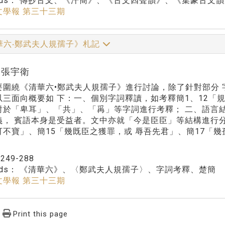
rds：
傳抄古文、《汗簡》、《古文四聲韻》、《集篆古文韻
文學報 第三十三期
華六‧鄭武夫人規孺子》札記
r:張宇衛
要圍繞《清華六•鄭武夫人規孺子》進行討論，除了針對部分
以三面向概要如 下：一、個別字詞釋讀，如考釋簡1、12「
對於「卑耳」、「共」、「爯」等字詞進行考釋； 二、語言
義， 賓語本身是受益者。文中亦就「今是臣臣」等結構進行分
可不寶」、簡15「幾既臣之獲罪，或 辱吾先君」、簡17「
。
：
249-288
rds：
《清華六》、〈鄭武夫人規孺子〉、字詞考釋、楚簡
文學報 第三十三期
Print this page