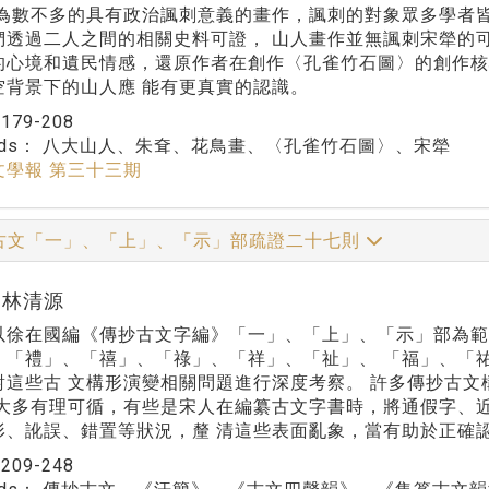
為數不多的具有政治諷刺意義的畫作，諷刺的對象眾多學者皆論定
們透過二人之間的相關史料可證， 山人畫作並無諷刺宋犖的
的心境和遺民情感，還原作者在創作〈孔雀竹石圖〉的創作核
空背景下的山人應 能有更真實的認識。
：
179-208
rds：
八大山人、朱耷、花鳥畫、〈孔雀竹石圖〉、宋犖
文學報 第三十三期
古文「一」、「上」、「示」部疏證二十七則
r:林清源
以徐在國編《傳抄古文字編》「一」、「上」、「示」部為範
、「禮」、「禧」、「祿」、「祥」、「祉」、 「福」、「祐」
對這些古 文構形演變相關問題進行深度考察。 許多傳抄古
們大多有理可循，有些是宋人在編纂古文字書時，將通假字、
形、訛誤、錯置等狀況，釐 清這些表面亂象，當有助於正確
：
209-248