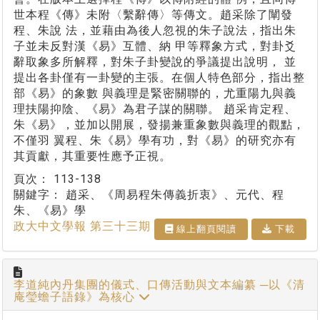
世本程《傳》未附〈繫辭傳〉等傳文。趙采除了闡發
程、朱說 法，並藉由為後人忽視的朱子說法，指出朱
子並未反對漢《易》互體、納 甲等釋象方式，對卦爻
辭取象多所解釋，對朱子卦變說的爭議提出說明， 並
提出各卦僅有一卦變的主張。在個人特色部分，指出整
部《易》的象數 與義理是緊密關聯的，尤重陽九與義
理扶陽抑陰、《易》為君子謀的關聯。 趙采肯定程、
朱《易》，並加以開展，發揚兼重象數與義理的觀點，
不僅羽 翼程、朱《易》學有功，對《易》的研究亦有
其貢獻，其重要性應予正視。
頁次：
113-138
關鍵字：
趙采、《周易程朱傳義折衷》、元代、程
朱、《易》學
政大中文學報 第三十三期
線上翻⾴閱讀
下載
李道純內丹集團的儀式、口傳活動與文本編纂 ─以《清
庵瑩蟾子語錄》為核心