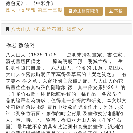
德會元》、《中和集》
政大中文學報 第三十三期
線上翻⾴閱讀
下載
八大山人〈孔雀竹石圖〉釋疑
作者:劉德玲
八大山人（1626-1705），是明末清初畫家、書法家，
清初畫壇四僧之 一，原為明朝王孫，明滅亡後，一生
以明朝遺民自居，「八大山人」命名的 用意，是因八
大山人在落款時將四字寫得像草寫的「哭之笑之」，有
哭笑不 得之意，以寄託國亡家破之痛。八大山人的花
鳥畫往往有其特殊的隱喻象 徵，其中作於康熙29 年的
〈孔雀竹石圖〉即是隱晦難解的一幅作品，各家 對作
品的詮釋甚為紛歧，值得進一步探討和研究。本文以文
化符碼的角度 探討畫作中物象的隱喻作用，另外，探
討〈孔雀竹石圖〉創作的時空背景 及畫作交涉相關的
人、事、時、地、物等，得知八大山人的〈孔雀竹石
圖〉 是為數不多的具有政治諷刺意義的畫作，諷刺的