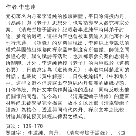
作者:李忠達
元初著名內丹家李道純的修煉團體，平日除傳授內丹、
《易經》與《老子》思想外，也常指導學人參究禪宗公
案。《清庵瑩蟾子語錄》記載著李道純平時與弟子討
論、參究的過程，這些內容也曾被重新編入其他著作內
刊行流通。《語錄》的材料呈現出，李道純上堂說法的
模式與團體組織都向禪宗叢林制度有所借鑑。師徒之間
參證心得、聯句賦詩等活動，也與禪宗參公案的思潮有
所關聯。此外，李道純傳授《老子》的內容載於《道德
心要》，日後寫定為《道德會元》；李道純與趙道可的
對話，也載於〈黃中解惑〉，日後被編輯到《中和集》
中。這些文獻不但透露出李道純內丹集團的組織型態、
口傳傳統、內部文本寫作與流傳的過程，同時反映出他
們關懷的問題。迄今為止，《清庵瑩蟾子語錄》的豐富
材料尚未被學界完全揭露，故本文以此部《清庵瑩蟾子
語錄》為核心，透過與同時代內丹、禪宗文本之比較，
討論其師徒授受與經典傳習之模式。
頁次：
139-178
關鍵字：
李道純、內丹、《清庵瑩蟾子語錄》、《道