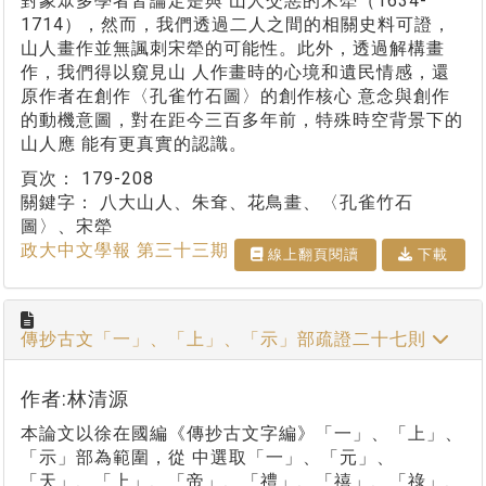
對象眾多學者皆論定是與 山人交惡的宋犖（1634-
1714），然而，我們透過二人之間的相關史料可證，
山人畫作並無諷刺宋犖的可能性。此外，透過解構畫
作，我們得以窺見山 人作畫時的心境和遺民情感，還
原作者在創作〈孔雀竹石圖〉的創作核心 意念與創作
的動機意圖，對在距今三百多年前，特殊時空背景下的
山人應 能有更真實的認識。
頁次：
179-208
關鍵字：
八大山人、朱耷、花鳥畫、〈孔雀竹石
圖〉、宋犖
政大中文學報 第三十三期
線上翻⾴閱讀
下載
傳抄古文「一」、「上」、「示」部疏證二十七則
作者:林清源
本論文以徐在國編《傳抄古文字編》「一」、「上」、
「示」部為範圍，從 中選取「一」、「元」、
「天」、「上」、「帝」、「禮」、「禧」、「祿」、