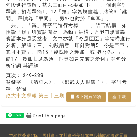
句段進行譯解，茲以三面向概要如 下：一、個別字詞
釋讀，如考釋簡1、12「規」字為規畫義，將簡3「姚
聞」 釋讀為「弔問」，另外也對於「卑耳」、
「共」、「爯」等字詞進行考釋； 二、語言結構，如
推論「規」與賓語間為「為動」結構，方能有規畫義，
賓語本身是受益者。文中亦就「今是臣臣」等結構進行
分析、解釋；三、 句段語意，即針對簡5「今是臣臣，
其可不寶」、簡15「幾既臣之獲罪，或 辱吾先君」、
簡17「幾孤其足為勉，抑無如吾先君之憂何」等句分
析字詞 與譯解。
頁次：
249-288
關鍵字：
《清華六》、〈鄭武夫人規孺子〉、字詞考
釋、楚簡
政大中文學報 第三十三期
線上翻⾴閱讀
下載
Print this page
Share
本網站榮獲112年國科會人文社會科學研究中心補助網頁建置費