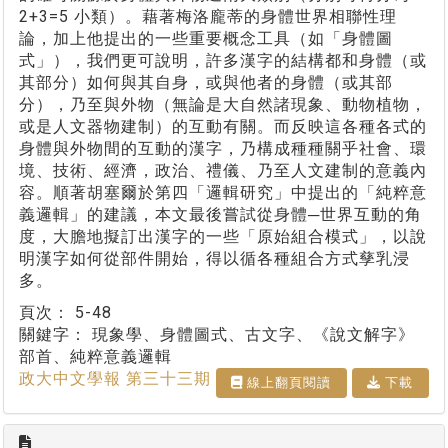
2+3=5 小類）。藉著梅洛龐蒂的身體世界相聯性理
論，加上他提出的一些重要概念工具（如「身體圖
式」），我們更可說明，許多漢字的結構都和身體（或
其部分）如何與其自身，或與他者的身體（或其部
分），乃至與外物（無論是大自然諸現象、動物植物，
或是人文器物建制）的互動有關。而反映這各種各式的
身體與外物間的互動的漢字，乃構成種種關乎社會、環
境、技術、經濟，政治、禮儀、乃至人文建制的意義內
容。順著胡塞爾於第四「邏輯研究」中提出的「純粹意
義邏輯」的建議，本文最後嘗試從身體─世界互動的角
度，大膽地擬訂出漢字的一些「原始組合模式」，以說
明漢字如何從部件開始，得以循各種組合方式孳乳浸
多。
頁次：
5-48
關鍵字：
現象學、身體圖式、古文字、《說文解字》
部首、純粹意義邏輯
政大中文學報 第三十三期
線上翻⾴閱讀
下載