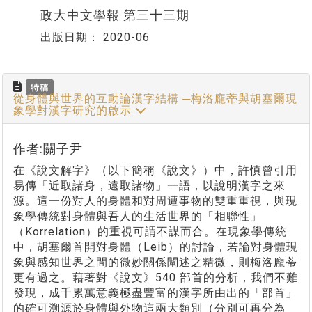
政大中文學報 第三十三期
出版日期：
2020-06
特稿
從身體與世界的互動論漢字結構 ─梅洛龐蒂與胡塞爾現
象學對漢字研究的啟示
作者:關子尹
在《說文解字》（以下簡稱《說文》）中，許慎曾引用
易傳「近取諸身，遠取諸物」一語，以說明漢字之來
源。這一份對人的身體和對周遭事物的雙重重視，與現
象學傳統對身體與吾人的生活世界的「相聯性」
（Korrelation）的重視可謂不謀而合。在現象學傳統
中，胡塞爾首開對身體（Leib）的討論，若論對身體現
象與感知世界之間的微妙關係闡述之精微，則梅洛龐蒂
更有過之。藉著對《說文》540 部首的分析，我們不難
發現，成千累萬意義極盡豐富的漢字所由出的「部首」
的確可溯源於身體與外物這兩大類別（分別可再分為