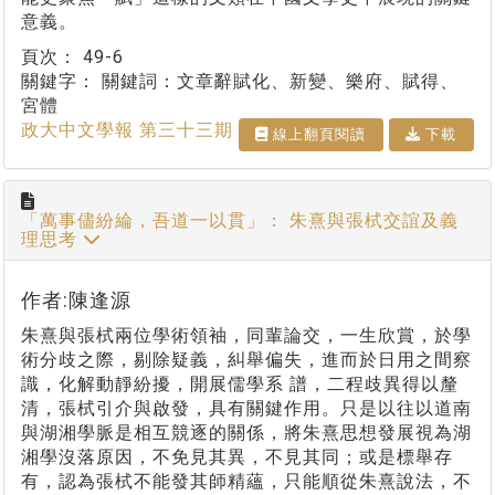
意義。
頁次：
49-6
關鍵字：
關鍵詞：文章辭賦化、新變、樂府、賦得、
宮體
政大中文學報 第三十三期
線上翻⾴閱讀
下載
「萬事儘紛綸，吾道一以貫」： 朱熹與張栻交誼及義
理思考
作者:陳逢源
朱熹與張栻兩位學術領袖，同輩論交，一生欣賞，於學
術分歧之際，剔除疑義，糾舉偏失，進而於日用之間察
識，化解動靜紛擾，開展儒學系 譜，二程歧異得以釐
清，張栻引介與啟發，具有關鍵作用。只是以往以道南
與湖湘學脈是相互競逐的關係，將朱熹思想發展視為湖
湘學沒落原因，不免見其異，不見其同；或是標舉存
有，認為張栻不能發其師精蘊，只能順從朱熹說法，不