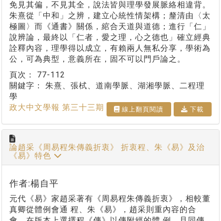
免見其偏，不見其全，說法皆與理學發展脈絡相違背。
朱熹從「中和」之辨，建立心統性情架構；釐清由〈太
極圖〉而《通書》關係，綰合天道與道德；進行「仁」
說辨論，最終以「仁者，愛之理，心之德也」確立經典
詮釋內容，理學得以成立，有賴兩人無私分享，學術為
公，可為典型，意義所在，固不可以門戶論之。
頁次：
77-112
關鍵字：
朱熹、張栻、道南學脈、湖湘學脈、二程理
學
政大中文學報 第三十三期
線上翻⾴閱讀
下載
論趙采《周易程朱傳義折衷》 折衷程、朱《易》及治
《易》特色
作者:楊自平
元代《易》家趙采著有《周易程朱傳義折衷》，相較董
真卿從體例會通 程、朱《易》，趙采則重內容的合
會。在版本上選擇程《傳》以傳附經的體 例，且同傳