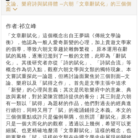
文論、樂府詩與賦得體 ─六朝「文章辭賦化」的三個側
面
作者:祁立峰
「文章辭賦化」這個概念出自王夢鷗《傳統文學論
衡》，他認為一般人愛奇新變的心理，加上貴遊文學家
的倡導，導致六朝文章趨於雕飾繁複， 原本運用在辭
賦的風格，逐漸氾濫到了一般的文體，此即為「辭賦
化」。其後研究者亦從「詩的賦化」、「詩賦合流」等
概念作為切入點，觀察六朝文學與文類的獨特現象。本
文嘗試重探此一論題，但將討論面聚焦於三個剖面─文
論、樂府以及「賦得之作」。首先是文學主張中追求
「新變」的心理與意義；其次是民歌樂府中的意象、典
故與素材，對於梁陳宮體詩提供的養分；其三則是六朝
有一類以「賦得」為題材的作品，他們對過去的經典進
行續衍，同時又用了「賦」的複誦鋪排之本義。本文的
三個側重點或許只是偏例舉隅，但所謂「辭賦化」原本
只是一個大而化約的觀察，透過以上幾例，希望可以更
細膩、也更精確地釐清「文章辭賦化」這樣的概念，也
能更聚焦「賦」這樣的文類在中國文學史中展現的關鍵