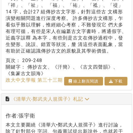
「祥」、「祉」、 「福」、「祐」、「祗」、「禔」
14 字，合計27 組傳抄古文字形，針對這些古 文構形
演變相關問題進行深度考察。 許多傳抄古文構形，乍
看似乎難以理解，惟經細心考察，不難發現它 們大多
有理可循，有些是宋人在編纂古文字書時，將通假字、
近義字誤釋 為本字，有些則是古文在傳抄過程中，發
生變形、訛誤、錯置等狀況，釐 清這些表面亂象，當
有助於正確認識傳抄古文的原貌及其學術價值。
頁次：
209-248
關鍵字：
傳抄古文、《汗簡》、《古文四聲韻》、
《集篆古文韻海》
政大中文學報 第三十三期
線上翻⾴閱讀
下載
《清華六‧鄭武夫人規孺子》札記
作者:張宇衛
本文主要圍繞《清華六•鄭武夫人規孺子》進行討論，
除了針對部分 字詞、句義嘗試提出新說外，也就若干