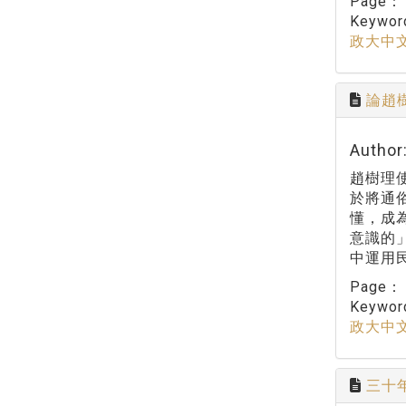
Page
Keywo
政大中
論趙
Autho
趙樹理
於將通
懂，成
意識的
中運用
Page
Keywo
政大中
三十