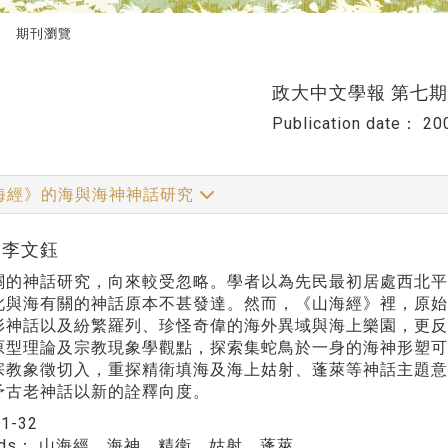
期刊瀏覽
政大中文學報 第七期
Publication date：
20
海經》的海與海神神話研究
r:李文鈺
關的神話研究，向來較受忽略。學者以為先民最初居處西北
此與海有關的神話原本不甚發達。然而，《山海經》裡，原
形神話以及紛繁羅列、珍怪奇偉的海外異域與海上樂園，更
原型理論及宗教現象學觀點，探索集蛇鳥於一身的海神形塑
宗教象徵切入，重探精衛填海及海上姑射、蓬萊等神話主題
予古老神話以新的詮釋向度。
：
1-32
rds：
山海經、海神、精衛、姑射、蓬萊