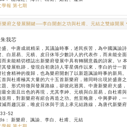
文學報 第七期
新樂府之發展關鍵──李白開創之功與杜甫、元結之雙線開展
r:朱我芯
於盛、中唐成就精采，其議論時事，述民疾苦，為中國諷諭詩
建、白居易、元稹、皮日休等少數詩人的代表作，而未能全
因而未能精切標誌出新樂府發展中具有轉關意義的詩家。\r 
理其發展軌跡，發現自初唐詩人零星偶作以來，李白的廿一
府社會精神的復歸，也為樂府開創了以新題諷諭時事的新局
五首與杜甫極其大量的六十五首新樂府，雖同時出現於盛唐
主題、形式特徵與發展路線，卻彼此迥異。中唐新樂府大盛
到最全面且出色的再現，尤其李紳、元稹與白居易，自杜甫與
融並用，對新樂府有綰合再造之功。然至晚唐，中興夢碎，
驟減而趨沉寂，唯皮日休與于濆上承元結路線，為唐代新樂府
：
33-52
rds：
新樂府、諷諭、李白、杜甫、元結
文學報 第七期