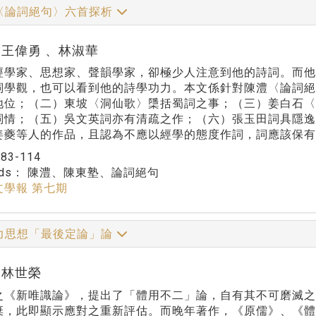
〈論詞絕句〉六首探析
or:王偉勇 、林淑華
經學家、思想家、聲韻學家，卻極少人注意到他的詩詞。而
詞學觀，也可以看到他的詩學功力。本文係針對陳澧〈論詞
地位；（二）東坡〈洞仙歌〉檃括蜀詞之事；（三）姜白石
詞情；（五）吳文英詞亦有清疏之作；（六）張玉田詞具隱
姜夔等人的作品，且認為不應以經學的態度作詞，詞應該保有
：
83-114
rds：
陳澧、陳東塾、論詞絕句
文學報 第七期
力思想「最後定論」論
r:林世榮
之《新唯識論》，提出了「體用不二」論，自有其不可磨滅
棄，此即顯示應對之重新評估。而晚年著作，《原儒》、《