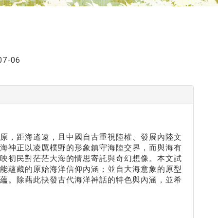
07-06
平原，距海遙遠，且中國自古重視陸權、發展內陸文
始海神正以凌厲樸野的形象鎮守海陸交界，而與海有
反映初民對茫茫大海的情思寄託與奇幻想像。本文試
可能蘊藏的原始海洋信仰內涵；並自大海意象的原型
意蘊。除藉此抉發古代海洋神話的特色與內涵，並希