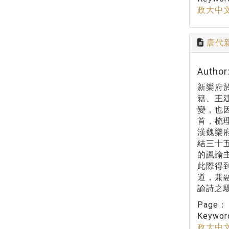
政大中
唐代
Autho
新樂府
籍、王
變，也
首，梳
漢魏樂
結三十
的諷諭
此際得
道，兼
諭詩之
Page
Keywo
政大中