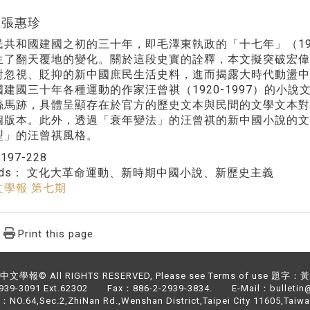
r:張惠珍
共和國建國之初的三十年，即毛澤東執政的「十七年」（1949-
生了翻天覆地的變化。關於這段史實的詮釋，本文擬突破宏
對忽視、貶抑的新中國庶民生活史料，進而揭露大時代動盪
國建國三十年各種運動的作家汪曾祺（1920-1997）的小
絲馬跡，具體呈顯存在於官方的歷史文本與民間的文學文本
個版本。此外，透過「衰年變法」的汪曾祺的新中國小說的
型」的汪曾祺風格。
：
197-228
rds：
文化大革命運動、新時期中國小說、新歷史主義
文學報 第七期
Print this page
文學報© All RIGHTS RESERVED, Please see Terms of use 題字
2939-3091 Ext.62302 Fax：886-2-2939-3834. E-Mail：bulletin@
NO.64,Sec.2,ZhiNan Rd.,Wenshan District,Taipei City 11605,Taiwa