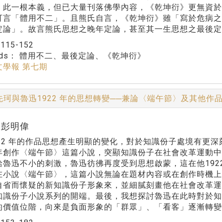
」此一根本義，但已大量刊落佛學內容，《乾坤衍》更無資於
可言「體用不二」。且熊氏自言，《乾坤衍》雖「寫於危病
定論」。故言熊氏思想之晚年定論，甚至其一生思想之最後定
：
115-152
rds：
體用不二、最後定論、《乾坤衍》
文學報 第七期
先珂與魯迅1922 年的思想轉變──兼論〈端午節〉及其他作
r:彭明偉
922 年的作品思想產生明顯的變化，對於知識份子處境有更
年創作〈端午節〉這篇小說，突顯知識份子在社會改革運動
給魯迅不小的刺激，魯迅彷彿再度受到思想啟蒙，這在他192
在小說〈端午節〉，這篇小說無論在題材內容或在創作時機
自省而懷疑的新知識份子形象來，並細膩刻畫他在社會改革
知識份子小說系列的開端。最後，我想探討魯迅在此時對於
的價值位階，向來是負面形象的「群眾」、「看客」逐漸轉變