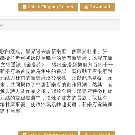
Online Flipping Reader
Download
歌的經典。學界過去論新樂府，多限於杜甫、張
面篩檢並考察初唐以至晚唐的所有新樂府，以觀其流
本文經通讀《全唐詩》，得出全唐新樂府六百四十一
首新樂府為首見較為集中的嘗試，既啟動了唐樂府對
。元結與杜甫的新樂府臻於成熟，正以此為基礎。元
之末，共同揭啟了中唐新樂府的創作風潮，然其二者
，參與詩人及作品之多，冠於全唐，漢樂府特徵也於
元結的雙線發展中，提煉了雙方的長處，取捨有
一場甘露事變，使政治氣氛轉趨凝肅，新樂府遂隨諷
譜下尾聲。