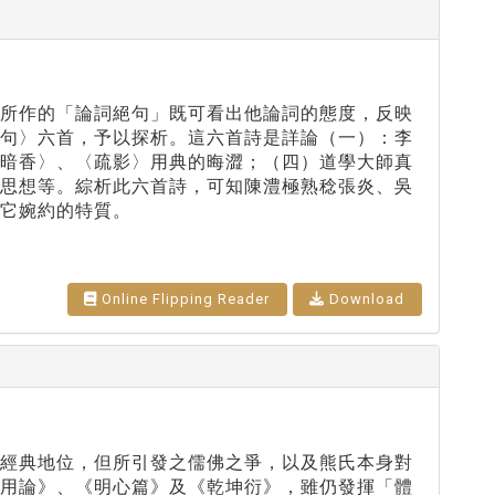
他所作的「論詞絕句」既可看出他論詞的態度，反映
絕句〉六首，予以探析。這六首詩是詳論（一）：李
〈暗香〉、〈疏影〉用典的晦澀；（四）道學大師真
逸思想等。綜析此六首詩，可知陳澧極熟稔張炎、吳
它婉約的特質。
Online Flipping Reader
Download
之經典地位，但所引發之儒佛之爭，以及熊氏本身對
體用論》、《明心篇》及《乾坤衍》，雖仍發揮「體