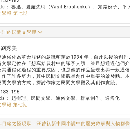
：
153-182
rds：
魯迅、愛羅先珂（Vasil Eroshenko）、知識份子、
文學報 第七期
樹理的民間文學觀
r:劉秀美
使通俗化為革命服務的意識萌芽於1934 年，自此以後的創
俗文學定位在「想寫給農村中的識字人讀，並且想通過他們
為其通俗化過程的重要成因，也是他的作品呈現出與一般通
」作了許多努力，其中民間文學觀是創作中重要的啟發點。
民間文學的方式，探討作家之民間文學觀及其創作實踐。
：
183-196
rds：
趙樹理、民間文學、通俗文學、群眾創作、通俗化
文學報 第七期
年目睹之怪現狀：汪曾祺新中國小說中的歷史敘事與人物群