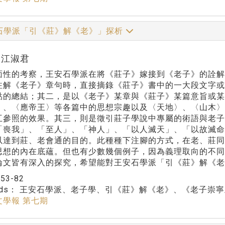
石學派「引《莊》解《老》」探析
r:江淑君
面性的考察，王安石學派在將《莊子》嫁接到《老子》的詮
注解《老子》章句時，直接摘錄《莊子》書中的一大段文字
點的總結；其二，是以《老子》某章與《莊子》某篇意旨或某
〉、〈應帝王〉等各篇中的思想宗趣以及〈天地〉、〈山木
互參照的效果。其三，則是徵引莊子學說中專屬的術語與老子
「喪我」、「至人」、「神人」、「以人滅天」、「以故滅
以達到莊、老會通的目的。此種種下注腳的方式，在老、莊
思想的內在底蘊。但也有少數幾個例子，因為義理取向的不
論文皆有深入的探究，希望能對王安石學派「引《莊》解《老
：
53-82
rds：
王安石學派、老子學、引《莊》解《老》、《老子崇寧
文學報 第七期