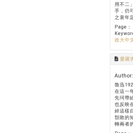
用不二
手，仍
之衰年
Page
Keywo
政大中
愛羅
Autho
魯迅1
在這一
先珂帶
也反映
綽這樣
頹敗的
轉兩者