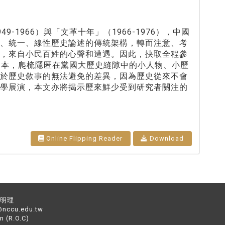
1966）與「文革十年」（1966-1976），中國
偉、統一、線性歷史論述的傳統架構，轉而注意、考
中，來自小民百姓的心聲和遭遇。因此，抉取全程參
說文本，爬梳隱匿在黨國大歷史縫隙中的小人物、小歷
對於歷史敘事的無法避免的差異，因為歷史從來不會
文學展演，本文亦將揭示歷來鮮少受到研究者關注的
Online Flipping Reader
Download
：黃明理
nccu.edu.tw
n (R.O.C)