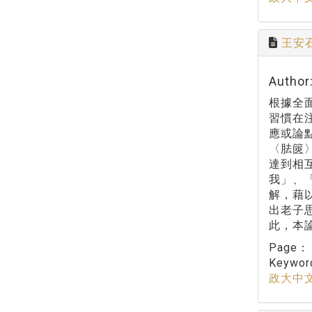
王安
Autho
根據全
習慣在
應或論
〈胠篋
達到相
我」、
解，藉
出老子
此，本
Page
Keywo
政大中