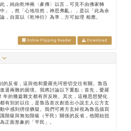
此，純由乾坤兩〈彖傳〉以言，可見不由佛家轉
之中」，然「心地坦然，神思弗亂」，是以「此為余
論，自當以《乾坤衍》為準，方可如理 相應。
Online Flipping Reader
Download
品
深刻的反省，這與他和愛羅先珂密切交往有關。魯迅
中進退兩難的困境。我將討論以下重點：首先，愛羅
2 年的幾篇雜文都有所反映。其次，這種思想變化
上都有別於以往，是魯迅首次創造出小說主人公方玄
運動中感到徬徨猶疑。我們可將方玄綽視為魯迅描寫
知識階級與無知階級（平民）關係的反省，他開始扭
為正面形象的「平民」。