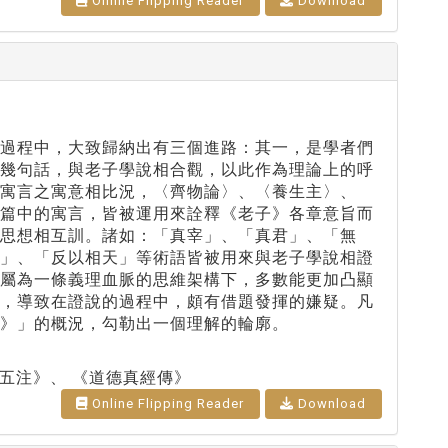
Online Flipping Reader
Download
解過程中，大致歸納出有三個進路：其一，是學者們
或幾句話，與老子學說相合觀，以此作為理論上的呼
寓言之寓意相比況，〈齊物論〉、〈養生主〉、
〉篇中的寓言，皆被運用來詮釋《老子》各章意旨而
思想相互訓。諸如：「真宰」、「真君」、「無
命」、「反以相天」等術語皆被用來與老子學說相證
同屬為一條義理血脈的思維架構下，多數能更加凸顯
同，導致在證說的過程中，頗有借題發揮的嫌疑。凡
》」的概況，勾勒出一個理解的輪廓。
五注》、 《道德真經傳》
Online Flipping Reader
Download