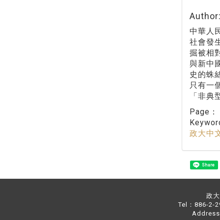
Autho
中華人民
社會發
掘被相
與新中
史的蛛
只有一
「非典
Page
Keywo
政大中
Share
政大中
Tel：886-2-
Address：