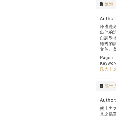
陳澧
Auth
陳澧是
出他的
白詞學
德秀的
文英、
Page
Keywo
政大中
熊十
Autho
熊十力
其之揚