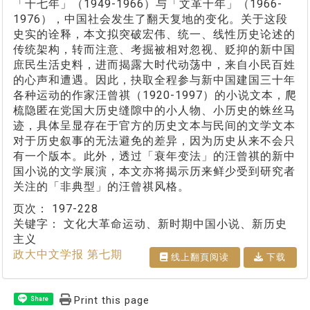
「十七年」（1949-1966）与「文革十年」（1966-
1976），中国社会发生了翻天复地的变化。关于这段
史实的诠释，本文拟突破宏伟、统一、线性历史论述的
传统架构，转而注意、考掘被相对忽视、贬抑的新中国
庶民生活史料，进而揭露大时代动荡中，来自小民百姓
的心声和遭遇。因此，抉取全程参与新中国建国三十年
各种运动的作家汪曾祺（1920-1997）的小说文本，爬
梳隐匿在党国大历史缝隙中的小人物、小历史的蛛丝马
迹，具体呈显存在于官方的历史文本与民间的文学文本
对于历史叙事的无法避免的差异，因为历史从来不会只
有一个版本。此外，透过「衰年变法」的汪曾祺的新中
国小说的文学展演，本文亦将揭示历来鲜少受到研究者
关注的「非典型」的汪曾祺风格。
页次：
197-228
关键字：
文化大革命运动、新时期中国小说、新历史
主义
政大中文学报 第七期
线上翻⾴阅读
下载
Print this page
Share