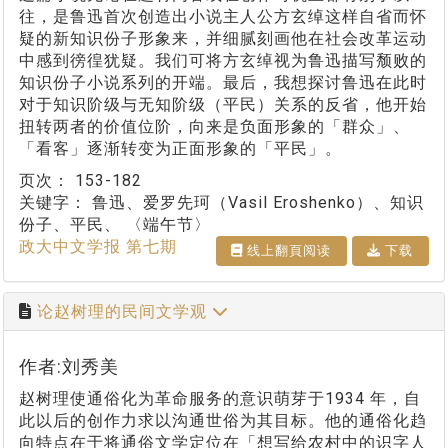
往，是鲁迅首次创造出小说主人公方玄绰这样自省而怀
疑的新知识份子形象来，并细腻刻画他在社会改革运动
中感到徬徨犹疑。我们可将方玄绰视为鲁迅描写颓败的
知识份子小说系列的开端。最后，我想探讨鲁迅在此时
对于知识阶级与无知阶级（平民）关系的反省，他开始
扭转两者的价值位阶，向来是负面形象的「群众」、
「看客」逐渐转变为正面形象的「平民」。
页次：
153-182
关键字：
鲁迅、爱罗先珂（Vasil Eroshenko）、知识
份子、平民、 〈端午节〉
政大中文学报 第七期
线上翻⾴阅读
下载
论赵树理的民间文学观
作者:刘秀美
赵树理使通俗化为革命服务的意识萌芽于1934 年，自
此以后的创作力求以沟通世俗为其目标。他的通俗化趋
向特点在于将通俗文学定位在「想写给农村中的识字人