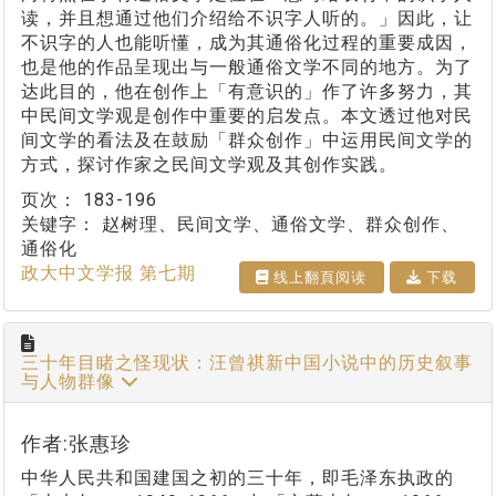
读，并且想通过他们介绍给不识字人听的。」因此，让
不识字的人也能听懂，成为其通俗化过程的重要成因，
也是他的作品呈现出与一般通俗文学不同的地方。为了
达此目的，他在创作上「有意识的」作了许多努力，其
中民间文学观是创作中重要的启发点。本文透过他对民
间文学的看法及在鼓励「群众创作」中运用民间文学的
方式，探讨作家之民间文学观及其创作实践。
页次：
183-196
关键字：
赵树理、民间文学、通俗文学、群众创作、
通俗化
政大中文学报 第七期
线上翻⾴阅读
下载
三十年目睹之怪现状：汪曾祺新中国小说中的历史叙事
与人物群像
作者:张惠珍
中华人民共和国建国之初的三十年，即毛泽东执政的