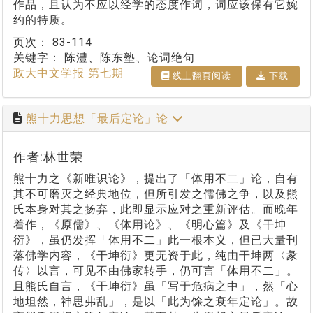
作品，且认为不应以经学的态度作词，词应该保有它婉
约的特质。
页次：
83-114
关键字：
陈澧、陈东塾、论词绝句
政大中文学报 第七期
线上翻⾴阅读
下载
熊十力思想「最后定论」论
作者:林世荣
熊十力之《新唯识论》，提出了「体用不二」论，自有
其不可磨灭之经典地位，但所引发之儒佛之争，以及熊
氏本身对其之扬弃，此即显示应对之重新评估。而晚年
着作，《原儒》、《体用论》、《明心篇》及《干坤
衍》，虽仍发挥「体用不二」此一根本义，但已大量刊
落佛学内容，《干坤衍》更无资于此，纯由干坤两〈彖
传〉以言，可见不由佛家转手，仍可言「体用不二」。
且熊氏自言，《干坤衍》虽「写于危病之中」，然「心
地坦然，神思弗乱」，是以「此为馀之衰年定论」。故