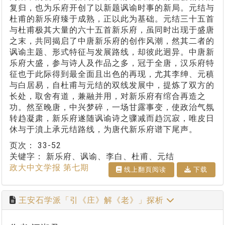
复归，也为乐府开创了以新题讽谕时事的新局。元结与
杜甫的新乐府臻于成熟，正以此为基础。元结三十五首
与杜甫极其大量的六十五首新乐府，虽同时出现于盛唐
之末，共同揭启了中唐新乐府的创作风潮，然其二者的
讽谕主题、形式特征与发展路线，却彼此迥异。中唐新
乐府大盛，参与诗人及作品之多，冠于全唐，汉乐府特
征也于此际得到最全面且出色的再现，尤其李绅、元稹
与白居易，自杜甫与元结的双线发展中，提炼了双方的
长处，取舍有道，兼融并用，对新乐府有绾合再造之
功。然至晚唐，中兴梦碎，一场甘露事变，使政治气氛
转趋凝肃，新乐府遂随讽谕诗之骤减而趋沉寂，唯皮日
休与于濆上承元结路线，为唐代新乐府谱下尾声。
页次：
33-52
关键字：
新乐府、讽谕、李白、杜甫、元结
政大中文学报 第七期
线上翻⾴阅读
下载
王安石学派「引《庄》解《老》」探析