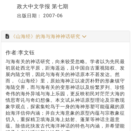
政大中文学报 第七期
出版日期：
2007-06
《山海经》的海与海神神话研究
作者:李文钰
与海有关的神话研究，向来较受忽略。学者以为先民最
初居处西北平原，距海遥远，且中国自古重视陆权、发
展内陆文明，因此与海有关的神话原本不甚发达。然
而，《山海经》里，原始海神正以凌厉朴野的形象镇守
海陆交界，而与海有关的变形神话以及纷繁罗列、珍怪
奇伟的海外异域与海上乐园，更反映初民对茫茫大海的
情思寄讬与奇幻想像。本文试从神话原型理论及宗教现
象学观点，探索集蛇鸟于一身的海神形塑可能蕴藏的原
始海洋信仰内涵；并自大海意象的原型内蕴与宗教象征
切入，重探精卫填海及海上姑射、蓬莱等神话主题意
蕴。除借此抉发古代海洋神话的特色与内涵，并希望能