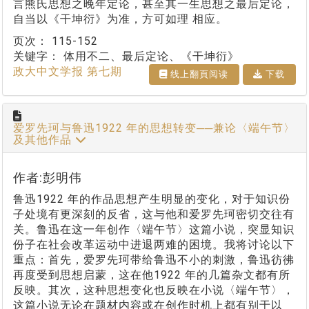
言熊氏思想之晚年定论，甚至其一生思想之最后定论，
自当以《干坤衍》为准，方可如理 相应。
页次：
115-152
关键字：
体用不二、最后定论、《干坤衍》
政大中文学报 第七期
线上翻⾴阅读
下载
爱罗先珂与鲁迅1922 年的思想转变──兼论〈端午节〉
及其他作品
作者:彭明伟
鲁迅1922 年的作品思想产生明显的变化，对于知识份
子处境有更深刻的反省，这与他和爱罗先珂密切交往有
关。鲁迅在这一年创作〈端午节〉这篇小说，突显知识
份子在社会改革运动中进退两难的困境。我将讨论以下
重点：首先，爱罗先珂带给鲁迅不小的刺激，鲁迅彷彿
再度受到思想启蒙，这在他1922 年的几篇杂文都有所
反映。其次，这种思想变化也反映在小说〈端午节〉，
这篇小说无论在题材内容或在创作时机上都有别于以