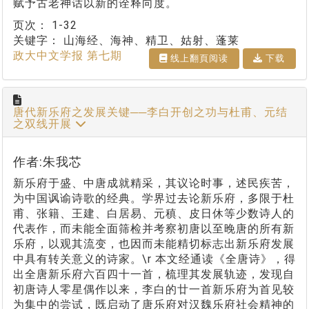
赋予古老神话以新的诠释向度。
页次：
1-32
关键字：
山海经、海神、精卫、姑射、蓬莱
政大中文学报 第七期
线上翻⾴阅读
下载
唐代新乐府之发展关键──李白开创之功与杜甫、元结
之双线开展
作者:朱我芯
新乐府于盛、中唐成就精采，其议论时事，述民疾苦，
为中国讽谕诗歌的经典。学界过去论新乐府，多限于杜
甫、张籍、王建、白居易、元稹、皮日休等少数诗人的
代表作，而未能全面筛检并考察初唐以至晚唐的所有新
乐府，以观其流变，也因而未能精切标志出新乐府发展
中具有转关意义的诗家。\r 本文经通读《全唐诗》，得
出全唐新乐府六百四十一首，梳理其发展轨迹，发现自
初唐诗人零星偶作以来，李白的廿一首新乐府为首见较
为集中的尝试，既启动了唐乐府对汉魏乐府社会精神的