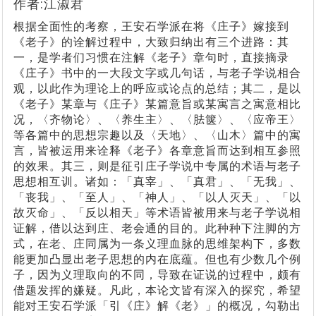
作者:江淑君
根据全面性的考察，王安石学派在将《庄子》嫁接到
《老子》的诠解过程中，大致归纳出有三个进路：其
一，是学者们习惯在注解《老子》章句时，直接摘录
《庄子》书中的一大段文字或几句话，与老子学说相合
观，以此作为理论上的呼应或论点的总结；其二，是以
《老子》某章与《庄子》某篇意旨或某寓言之寓意相比
况，〈齐物论〉、〈养生主〉、〈胠箧〉、〈应帝王〉
等各篇中的思想宗趣以及〈天地〉、〈山木〉篇中的寓
言，皆被运用来诠释《老子》各章意旨而达到相互参照
的效果。其三，则是征引庄子学说中专属的术语与老子
思想相互训。诸如：「真宰」、「真君」、「无我」、
「丧我」、「至人」、「神人」、「以人灭天」、「以
故灭命」、「反以相天」等术语皆被用来与老子学说相
证解，借以达到庄、老会通的目的。此种种下注脚的方
式，在老、庄同属为一条义理血脉的思维架构下，多数
能更加凸显出老子思想的内在底蕴。但也有少数几个例
子，因为义理取向的不同，导致在证说的过程中，颇有
借题发挥的嫌疑。凡此，本论文皆有深入的探究，希望
能对王安石学派「引《庄》解《老》」的概况，勾勒出