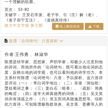
一个理解的轮廓。
页次：
53-82
关键字：
王安石学派、老子学、引《庄》解《老》、
《老子崇宁五注》、 《道德真经传》
政大中文学报 第七期
线上翻⾴阅读
下载
陈澧〈论词绝句〉六首探析
作者:王伟勇 、林淑华
陈澧是经学家、思想家、声韵学家，却极少人注意到他
的诗词。而他所作的「论词绝句」既可看出他论词的态
度，反映出他的词学观，也可以看到他的诗学功力。本
文系针对陈澧〈论词绝句〉六首，予以探析。这六首诗
是详论（一）：李白词学地位；（二）东坡〈洞仙歌〉
檃括蜀词之事；（三）姜白石〈暗香〉、〈疏影〉用典
的晦涩；（四）道学大师真德秀的词情；（五）吴文英
词亦有清疏之作；（六）张玉田词具隐逸思想等。综析
此六首诗，可知陈澧极熟稔张炎、吴文英、姜夔等人的