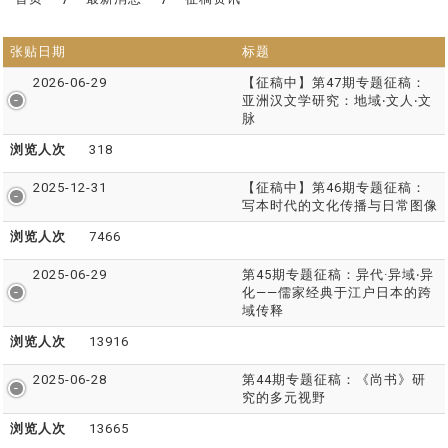
张贴日期
标题
2026-06-29
【征稿中】第47期专题征稿：
亚洲汉文学研究：地域
‧
文人
‧
文
脉
浏览人次
318
2025-12-31
【征稿中】第46期专题征稿：
写本时代的文化传播与日常图像
浏览人次
7466
2025-06-29
第45期专题征稿：异代·异域‧异
化——儒家经典于江户日本的跨
域传释
浏览人次
13916
2025-06-28
第44期专题征稿：《尚书》研
究的多元视野
浏览人次
13665