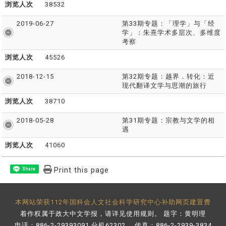
浏览人次
38532
2019-06-27
第33期专题：「理学」与「经
学」：朱熹学术多层次、多维度
考察
浏览人次
45526
2018-12-15
第32期专题：越界．转化：近
现代翻译文学与思潮的旅行
浏览人次
38710
2018-05-28
第31期专题：宗教与文学的相
遇
浏览人次
41060
Print this page
Share
本网站荣获112年国科会人文社会科学研究中心补助网页建置费
着作权属于政大中文学报，请详见
使用规则
。 题字：黄明理
电话：886-2-29393091 分机62302 传真：886-2-2939-3834