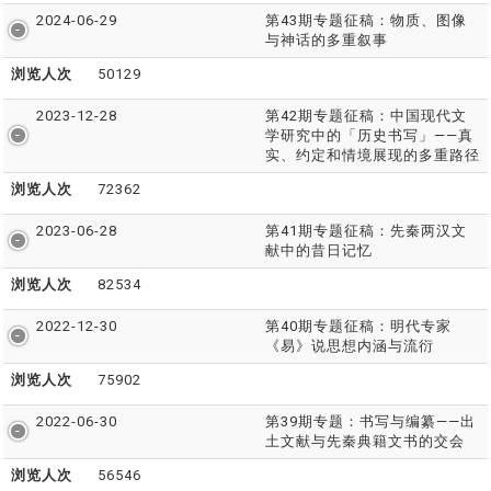
2024-06-29
第43期专题征稿：物质、图像
与神话的多重叙事
浏览人次
50129
2023-12-28
第42期专题征稿：中国现代文
学研究中的「历史书写」——真
实、约定和情境展现的多重路径
浏览人次
72362
2023-06-28
第41期专题征稿：先秦两汉文
献中的昔日记忆
浏览人次
82534
2022-12-30
第40期专题征稿：明代专家
《易》说思想内涵与流衍
浏览人次
75902
2022-06-30
第39期专题：书写与编纂——出
土文献与先秦典籍文书的交会
浏览人次
56546