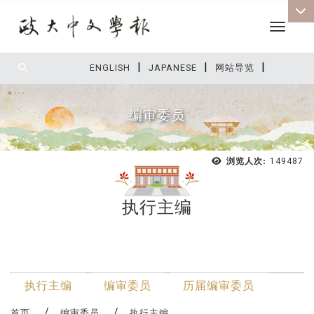
Toggle 
|
|
|
:::
ENGLISH
JAPANESE
网站导览
编审委员
浏览人次:
149487
执行主编
:::
最新消息
执行主编
编审委员
历届编审委员
首页
编审委员
执行主编