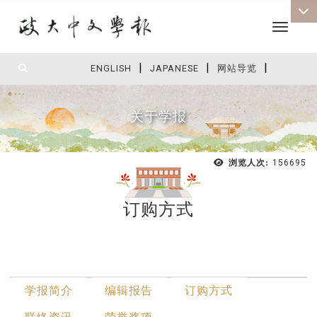
Toggle 
|
|
|
:::
ENGLISH
JAPANESE
网站导览
关于学报
浏览人次:
156695
订购方式
:::
最新消息
学报简介
编辑报告
订购方式