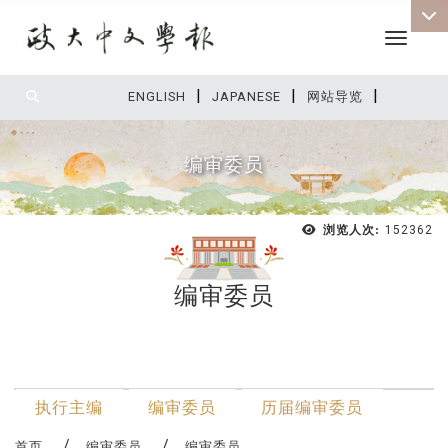
Toggle 
|
|
|
:::
ENGLISH
JAPANESE
网站导览
编审委员
浏览人次:
152362
编审委员
:::
最新消息
执行主编
编审委员
历届编审委员
首页
编审委员
编审委员