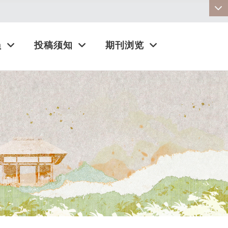
:::
员
投稿须知
期刊浏览